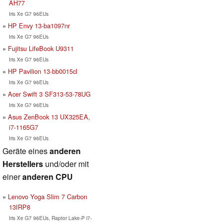
AH77
Iris Xe G7 96EUs
HP Envy 13-ba1097nr
Iris Xe G7 96EUs
Fujitsu LifeBook U9311
Iris Xe G7 96EUs
HP Pavilion 13-bb0015cl
Iris Xe G7 96EUs
Acer Swift 3 SF313-53-78UG
Iris Xe G7 96EUs
Asus ZenBook 13 UX325EA,
i7-1165G7
Iris Xe G7 96EUs
Geräte eines
anderen
Herstellers
und/oder mit
einer
anderen CPU
Lenovo Yoga Slim 7 Carbon
13IRP8
Iris Xe G7 96EUs, Raptor Lake-P i7-