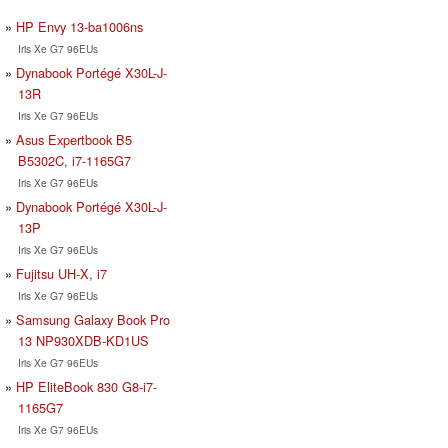
HP Envy 13-ba1006ns
Iris Xe G7 96EUs
Dynabook Portégé X30L-J-
13R
Iris Xe G7 96EUs
Asus Expertbook B5
B5302C, i7-1165G7
Iris Xe G7 96EUs
Dynabook Portégé X30L-J-
13P
Iris Xe G7 96EUs
Fujitsu UH-X, i7
Iris Xe G7 96EUs
Samsung Galaxy Book Pro
13 NP930XDB-KD1US
Iris Xe G7 96EUs
HP EliteBook 830 G8-i7-
1165G7
Iris Xe G7 96EUs