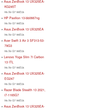
Asus ZenBook 13 UX325EA-
KG245T
Iris Xe G7 96EUs
HP Pavilion 13-bb0667ng
Iris Xe G7 96EUs
Asus ZenBook 13 UX325EA
Iris Xe G7 96EUs
Acer Swift 3 Air 3 SF313-53-
79G3
Iris Xe G7 96EUs
Lenovo Yoga Slim 7i Carbon
13 ITL
Iris Xe G7 96EUs
Asus ZenBook 13 UX325EA-
EG247
Iris Xe G7 96EUs
Razer Blade Stealth 13 2021,
i7-1165G7
Iris Xe G7 96EUs
Asus ZenBook 13 UX325EA-