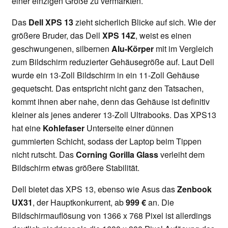
einer einzigen Größe zu vermarkten.
Das
Dell XPS 13
zieht sicherlich Blicke auf sich. Wie der
größere Bruder, das Dell
XPS 14Z
, weist es einen
geschwungenen, silbernen
Alu-Körper
mit im Vergleich
zum Bildschirm reduzierter Gehäusegröße auf. Laut Dell
wurde ein 13-Zoll Bildschirm in ein 11-Zoll Gehäuse
gequetscht. Das entspricht nicht ganz den Tatsachen,
kommt ihnen aber nahe, denn das Gehäuse ist definitiv
kleiner als jenes anderer 13-Zoll Ultrabooks. Das XPS13
hat eine
Kohlefaser
Unterseite einer dünnen
gummierten Schicht, sodass der Laptop beim Tippen
nicht rutscht. Das
Corning Gorilla Glass
verleiht dem
Bildschirm etwas größere Stabilität.
Dell bietet das XPS 13, ebenso wie Asus das
Zenbook
UX31
, der Hauptkonkurrent, ab
999 €
an. Die
Bildschirmauflösung von 1366 x 768 Pixel ist allerdings