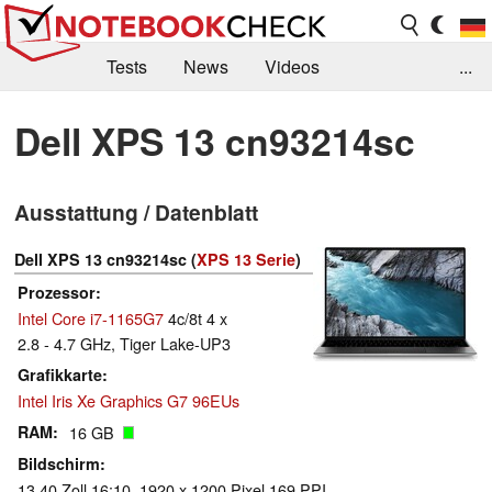
Tests
News
Videos
...
Benchmarks & Tech
Externe Tests
Dell XPS 13 cn93214sc
Kaufberatung
Deals
Suche
Jobs
Ausstattung / Datenblatt
Forum
Dell XPS 13 cn93214sc (
XPS 13 Serie
)
Prozessor
Intel Core i7-1165G7
4c/8t 4 x
2.8 - 4.7 GHz, Tiger Lake-UP3
Grafikkarte
Intel Iris Xe Graphics G7 96EUs
RAM
16 GB
Bildschirm
13.40 Zoll 16:10, 1920 x 1200 Pixel 169 PPI,