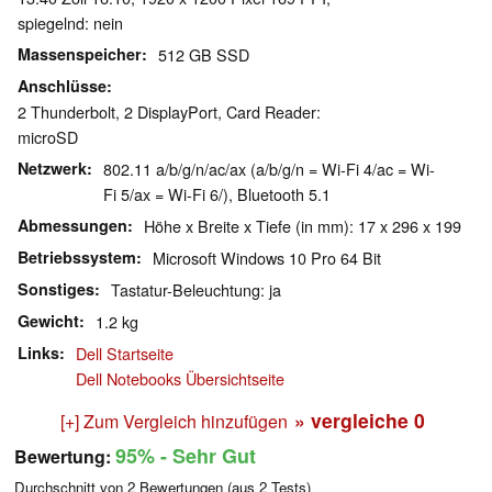
spiegelnd: nein
Massenspeicher
512 GB SSD
Anschlüsse
2 Thunderbolt, 2 DisplayPort, Card Reader:
microSD
Netzwerk
802.11 a/b/g/n/ac/ax (a/b/g/n = Wi-Fi 4/ac = Wi-
Fi 5/ax = Wi-Fi 6/), Bluetooth 5.1
Abmessungen
Höhe x Breite x Tiefe (in mm): 17 x 296 x 199
Betriebssystem
Microsoft Windows 10 Pro 64 Bit
Sonstiges
Tastatur-Beleuchtung: ja
Gewicht
1.2 kg
Links
Dell Startseite
Dell Notebooks Übersichtseite
» vergleiche
0
[+] Zum Vergleich hinzufügen
95%
- Sehr Gut
Bewertung:
Durchschnitt von
2
Bewertungen (aus
2
Tests)