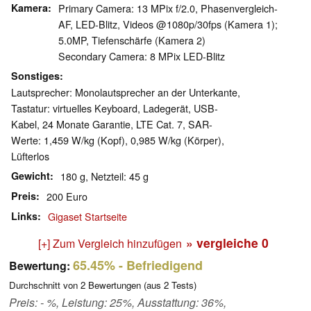
Kamera
Primary Camera: 13 MPix f/​2.0, Phasenvergleich-
AF, LED-Blitz, Videos @1080p/​30fps (Kamera 1);
5.0MP, Tiefenschärfe (Kamera 2)
Secondary Camera: 8 MPix LED-Blitz
Sonstiges
Lautsprecher: Monolautsprecher an der Unterkante,
Tastatur: virtuelles Keyboard, Ladegerät, USB-
Kabel, 24 Monate Garantie, LTE Cat. 7, SAR-
Werte: 1,459 W/kg (Kopf), 0,985 W/kg (Körper),
Lüfterlos
Gewicht
180 g, Netzteil: 45 g
Preis
200 Euro
Links
Gigaset Startseite
» vergleiche
0
[+] Zum Vergleich hinzufügen
65.45%
- Befriedigend
Bewertung:
Durchschnitt von
2
Bewertungen (aus
2
Tests)
Preis: - %, Leistung: 25%, Ausstattung: 36%,