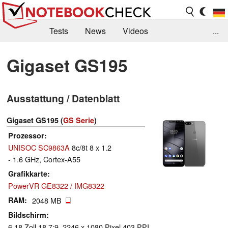
Tests
News
Videos
...
Benchmarks & Tech
Externe Tests
Gigaset GS195
Kaufberatung
Deals
Suche
Jobs
Ausstattung / Datenblatt
Forum
Gigaset GS195 (
GS Serie
)
Prozessor
UNISOC SC9863A
8c/8t 8 x 1.2
- 1.6 GHz, Cortex-A55
Grafikkarte
PowerVR GE8322 / IMG8322
RAM
2048 MB
Bildschirm
6.18 Zoll 18.7:9, 2246 x 1080 Pixel 403 PPI,