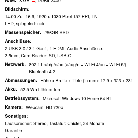
RAM
8 GB
, DDR4-2400
Bildschirm
14.00 Zoll 16:9, 1920 x 1080 Pixel 157 PPI, TN
LED, spiegelnd: nein
Massenspeicher
256GB SSD
Anschlüsse
2 USB 3.0 / 3.1 Gen1, 1 HDMI, Audio Anschlüsse:
3.5mm, Card Reader: SD, USB-C
Netzwerk
802.11 a/b/g/n/ac (a/b/g/n = Wi-Fi 4/ac = Wi-Fi 5/),
Bluetooth 4.2
Abmessungen
Höhe x Breite x Tiefe (in mm): 17.9 x 323 x 231
Akku
52.5 Wh Lithium-Ion
Betriebssystem
Microsoft Windows 10 Home 64 Bit
Kamera
Webcam: HD 720p
Sonstiges
Lautsprecher: Stereo, Tastatur: Chiclet, 24 Monate
Garantie