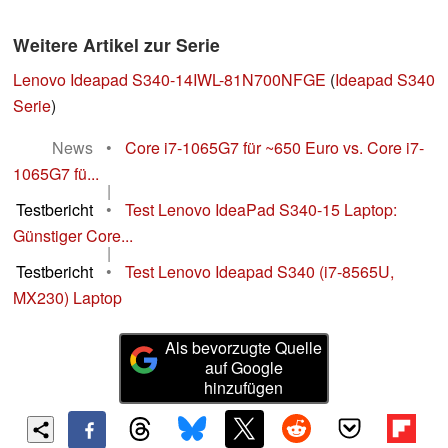
Weitere Artikel zur Serie
Lenovo Ideapad S340-14IWL-81N700NFGE
(
Ideapad S340
Serie
)
News
•
Core i7-1065G7 für ~650 Euro vs. Core i7-
1065G7 fü...
|
Testbericht
•
Test Lenovo IdeaPad S340-15 Laptop:
Günstiger Core...
|
Testbericht
•
Test Lenovo Ideapad S340 (i7-8565U,
MX230) Laptop
Als bevorzugte Quelle
auf Google
hinzufügen