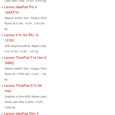
Lake Ultra 7 355, 14.00", 0.975 kg
Lenovo IdeaPad Pro 5
14AKP10
Radeon 840M, Strix / Gorgon Point
Ryzen AI 5 340, 14.00", 0.00139
kg
Lenovo V15 G4 IRU, i3-
1315U
UHD Graphics 64EUs, Raptor Lake-
U i3-1315U, 15.60", 1.67 kg
Lenovo ThinkPad T14 Gen 6
(AMD)
Radeon 860M, Strix / Gorgon Point
Ryzen AI 7 PRO 350, 14.00", 1.38
kg
Lenovo ThinkPad X13 G6
Intel
Graphics 4-Core iGPU (Arrow Lake),
Arrow Lake Ultra 5 225U, 13.30",
0.962 kg
Lenovo IdeaPad Slim 5