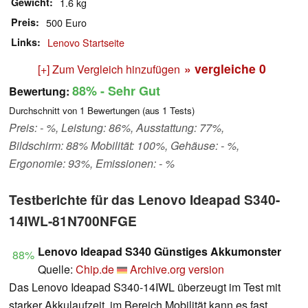
Gewicht
1.6 kg
Preis
500 Euro
Links
Lenovo Startseite
» vergleiche
0
[+] Zum Vergleich hinzufügen
88%
- Sehr Gut
Bewertung:
Durchschnitt von
1
Bewertungen (aus
1
Tests)
Preis: - %, Leistung: 86%, Ausstattung: 77%,
Bildschirm: 88% Mobilität: 100%, Gehäuse: - %,
Ergonomie: 93%, Emissionen: - %
Testberichte für das Lenovo Ideapad S340-
14IWL-81N700NFGE
Lenovo Ideapad S340 Günstiges Akkumonster
88%
Quelle:
Chip.de
Archive.org version
Das Lenovo Ideapad S340-14IWL überzeugt im Test mit
starker Akkulaufzeit, im Bereich Mobilität kann es fast