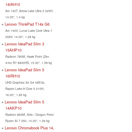
14IAH10
Arc 130T, Arrow Lake Ultra 5 225H,
14.00", 1.4 kg
Lenovo ThinkPad T14s G6
Arc 140V, Lunar Lake Core Ultra 7
258V, 14.00", 1.28 kg
Lenovo IdeaPad Slim 3
15AHP10
Radeon 780M, Hawk Point (Zen
4/4c) R7 8840HS, 15.30", 1.59 kg
Lenovo IdeaPad Slim 5
16IRH10
UHD Graphics Xe G4 48EUs,
Raptor Lake-H Core 5 210H,
16.00", 1.85 kg
Lenovo IdeaPad Slim 5
14AKP10
Radeon 860M, Strix / Gorgon Point
Ryzen AI 7 350, 14.00", 1.39 kg
Lenovo Chromebook Plus 14,