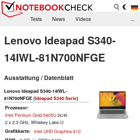
Tests
News
Videos
...
Benchmarks & Tech
Externe Tests
Lenovo Ideapad S340-
Kaufberatung
Deals
Suche
Jobs
14IWL-81N700NFGE
Forum
Ausstattung / Datenblatt
Lenovo Ideapad S340-14IWL-
81N700NFGE (
Ideapad S340 Serie
)
Prozessor
Intel Pentium Gold 5405U
2c/4t
2 x 2.3 GHz, Whiskey Lake-U
Grafikkarte
Intel UHD Graphics 610