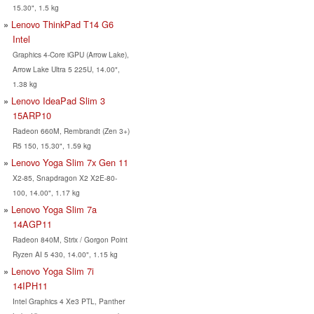
15.30", 1.5 kg
Lenovo ThinkPad T14 G6
Intel
Graphics 4-Core iGPU (Arrow Lake),
Arrow Lake Ultra 5 225U, 14.00",
1.38 kg
Lenovo IdeaPad Slim 3
15ARP10
Radeon 660M, Rembrandt (Zen 3+)
R5 150, 15.30", 1.59 kg
Lenovo Yoga Slim 7x Gen 11
X2-85, Snapdragon X2 X2E-80-
100, 14.00", 1.17 kg
Lenovo Yoga Slim 7a
14AGP11
Radeon 840M, Strix / Gorgon Point
Ryzen AI 5 430, 14.00", 1.15 kg
Lenovo Yoga Slim 7i
14IPH11
Intel Graphics 4 Xe3 PTL, Panther