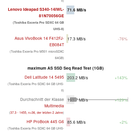
II)
Lenovo Ideapad S340-14IWL-
71.6
MB/s
81N70056GE
(Toshiba Exceria Pro SDXC 64 GB
UHS-II)
Asus VivoBook 14 F412FJ-
17.3
MB/s
-76%
EB084T
(Toshiba Exceria Pro M501 microSDXC
64GB)
maximum AS SSD Seq Read Test (1GB)
Dell Latitude 14 5495
203.2
MB/s
+143%
(Toshiba Exceria Pro SDXC 64 GB UHS-
II)
Durchschnitt der Klasse
191.7
MB/s
+129%
Multimedia
(
37.3 - 1455, n=36, der letzten 2 Jahre
)
HP ProBook 445 G6
85.6
MB/s
+2%
(Toshiba Exceria Pro SDXC 64 GB UHS-