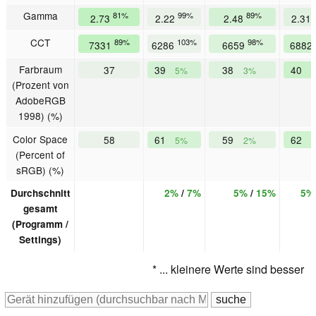
Gamma
81%
99%
89%
2.73
2.22
2.48
2.31
CCT
89%
103%
98%
7331
6286
6659
6882
Farbraum
37
39
38
40
5%
3%
(Prozent von
AdobeRGB
1998) (%)
Color Space
58
61
59
62
5%
2%
(Percent of
sRGB) (%)
Durchschnitt
2%
/
7%
5%
/
15%
5%
gesamt
(Programm /
Settings)
* ... kleinere Werte sind besser