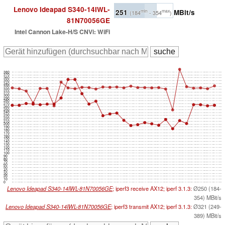
Lenovo Ideapad S340-14IWL-
251
MBit/s
min
max
(184
- 354
)
81N70056GE
Intel Cannon Lake-H/S CNVi: WiFi
380
370
360
350
340
330
320
310
300
290
280
270
260
250
240
230
220
210
200
190
180
170
160
150
140
130
120
110
100
90
80
70
60
50
40
30
20
10
0
Lenovo Ideapad S340-14IWL-81N70056GE
; iperf3 receive AX12; iperf 3.1.3:
Ø250 (184-
354) MBit/s
Lenovo Ideapad S340-14IWL-81N70056GE
; iperf3 transmit AX12; iperf 3.1.3:
Ø321 (249-
389) MBit/s