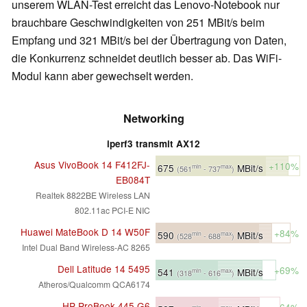
unserem WLAN-Test erreicht das Lenovo-Notebook nur
brauchbare Geschwindigkeiten von 251 MBit/s beim
Empfang und 321 MBit/s bei der Übertragung von Daten,
die Konkurrenz schneidet deutlich besser ab. Das WiFi-
Modul kann aber gewechselt werden.
Networking
iperf3 transmit AX12
Asus VivoBook 14 F412FJ-
+110%
675
MBit/s
min
max
(561
- 737
)
EB084T
Realtek 8822BE Wireless LAN
802.11ac PCI-E NIC
Huawei MateBook D 14 W50F
+84%
590
MBit/s
min
max
(528
- 688
)
Intel Dual Band Wireless-AC 8265
Dell Latitude 14 5495
+69%
541
MBit/s
min
max
(318
- 616
)
Atheros/Qualcomm QCA6174
HP ProBook 445 G6
+64%
min
max