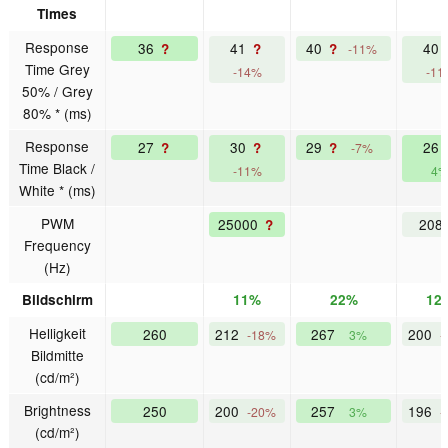
Times
Response
36
41
40
40
?
?
?
-11%
Time Grey
-14%
-11
50% / Grey
80% * (ms)
Response
27
30
29
26
?
?
?
-7%
Time Black /
-11%
4
White * (ms)
PWM
25000
208
?
Frequency
(Hz)
Bildschirm
11%
22%
12
Helligkeit
260
212
267
200
-18%
3%
-
Bildmitte
(cd/m²)
Brightness
250
200
257
196
-20%
3%
-
(cd/m²)