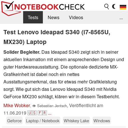
Tests
News
Videos
...
Benchmarks & Tech
Externe Tests
Test Lenovo Ideapad S340 (i7-8565U,
MX230) Laptop
Kaufberatung
Deals
Suche
Jobs
Solider Begleiter.
Das Ideapad S340 zeigt sich in seiner
Forum
aktuellen Inkarnation mit einem ansprechenden Design und
guter Hardwareausstattung. Die optionale dedizierte MX-
Grafikeinheit ist dabei noch ein nettes
Ausstattungsmerkmal, das für etwas mehr Grafikleistung
sorgt. Wie gut sich das Lenovo Ideapad S340 mit Nvidia
GeForce MX230 schlägt, klären wir in diesem Testbericht.
Mike Wobker
,
Veröffentlicht am
,
👁
Sebastian Jentsch
11.06.2019
🇺🇸
🇫🇷
...
Geforce
Laptop / Notebook
Whiskey Lake
Windows