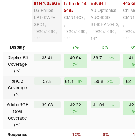
81N70056GE
EB084T
445 G
Latitude 14
LG Philips
AU Optronics
Chi Me
5495
LP140WFA-
CMN14C9,
AUO403D
CMN14
SPD1, ,
,
B140HAN04.0,
,
1920x1080,
1920x1080,
, 1920x1080,
1920x1
14"
14"
14"
14"
Display
7%
3%
8
Display P3
38.41
40.94
39.71
41.
3%
Coverage
7%
8
(%)
sRGB
57.8
61.4
59.6
62
6%
3%
Coverage
(%)
AdobeRGB
39.68
42.32
41.04
42.
3%
1998
7%
8
Coverage
(%)
Response
-13%
-9%
-4