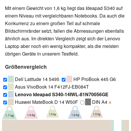
Mit einem Gewicht von 1,6 kg liegt das Ideapad S340 auf
einem Niveau mit vergleichbaren Notebooks. Da auch die
Konkurrenz zu einem großen Teil auf schmale
Bildschirmränder setzt, fallen die Abmessungen ebenfalls
ähnlich aus. Im direkten Vergleich zeigt sich der Lenovo
Laptop aber noch ein wenig kompakter, als die meisten
übrigen Geräte in unserem Testfeld.
Größenvergleich
Dell Latitude 14 5495
HP ProBook 445 G6
Asus VivoBook 14 F412FJ-EB084T
Lenovo Ideapad S340-14IWL-81N70056GE
Huawei MateBook D 14 W50F
DIN A4
❌
1.5 kg
1.5 kg
1.6 kg
1.6 kg
1.7 kg