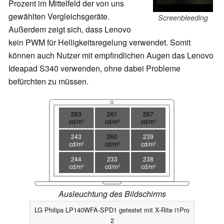
Prozent im Mittelfeld der von uns
gewählten Vergleichsgeräte.
Screenbleeding
Außerdem zeigt sich, dass Lenovo
kein PWM für Helligkeitsregelung verwendet. Somit
können auch Nutzer mit empfindlichen Augen das Lenovo
Ideapad S340 verwenden, ohne dabei Probleme
befürchten zu müssen.
263
261
267
cd/m²
cd/m²
cd/m²
243
260
239
cd/m²
cd/m²
cd/m²
244
233
238
cd/m²
cd/m²
cd/m²
Ausleuchtung des Bildschirms
LG Philips LP140WFA-SPD1 getestet mit X-Rite i1Pro
2