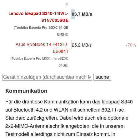
II)
Lenovo Ideapad S340-14IWL-
83.7
MB/s
81N70056GE
(Toshiba Exceria Pro SDXC 64 GB
UHS-II)
Asus VivoBook 14 F412FJ-
25.2
MB/s
-70%
EB084T
(Toshiba Exceria Pro M501 microSDXC
64GB)
Kommunikation
Für die drahtlose Kommunikation kann das Ideapad S340
auf Bluetooth 4.2 und WLAN mit schnellem 802.11-ac-
Standard zurückgreifen. Dabei wird auch eine optionale
2x2-MIMO-Antennetechnik angeboten, die in unserem
Testmodell allerdings nicht zum Einsatz kommt. In