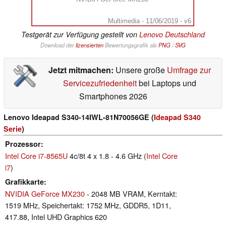
Multimedia - 11/06/2019 - v6
Testgerät zur Verfügung gestellt von
Lenovo Deutschland
Download der
lizensierten
Bewertungsgrafik als
PNG
/
SVG
Jetzt mitmachen:
Unsere große
Umfrage zur
Servicezufriedenheit
bei Laptops und
Smartphones 2026
Lenovo Ideapad S340-14IWL-81N70056GE (
Ideapad S340
Serie
)
Prozessor
Intel Core i7-8565U
4c/8t 4 x 1.8 - 4.6 GHz (
Intel Core
i7
)
Grafikkarte
NVIDIA GeForce MX230
- 2048 MB VRAM, Kerntakt:
1519 MHz, Speichertakt: 1752 MHz, GDDR5, 1D11,
417.88, Intel UHD Graphics 620