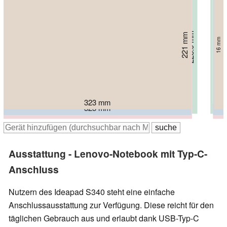
212 mm
228.9 mm
221 mm
237.7 mm
19 mm
231 mm
22.45 mm
16 mm
17.9 mm
18 mm
322 mm
323 mm
333.4 mm
323 mm
324.2 mm
Ausstattung - Lenovo-Notebook mit Typ-C-
Anschluss
Nutzern des Ideapad S340 steht eine einfache
Anschlussausstattung zur Verfügung. Diese reicht für den
täglichen Gebrauch aus und erlaubt dank USB-Typ-C