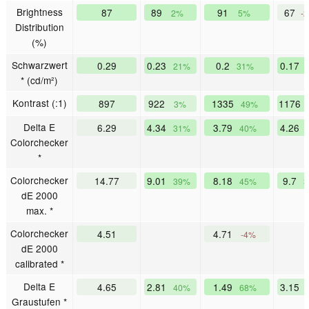
Brightness
87
89
91
67
2%
5%
-
Distribution
(%)
Schwarzwert
0.29
0.23
0.2
0.17
21%
31%
* (cd/m²)
Kontrast (:1)
897
922
1335
1176
3%
49%
Delta E
6.29
4.34
3.79
4.26
31%
40%
Colorchecker
*
Colorchecker
14.77
9.01
8.18
9.7
39%
45%
3
dE 2000
max. *
Colorchecker
4.51
4.71
-4%
dE 2000
calibrated *
Delta E
4.65
2.81
1.49
3.15
40%
68%
Graustufen *