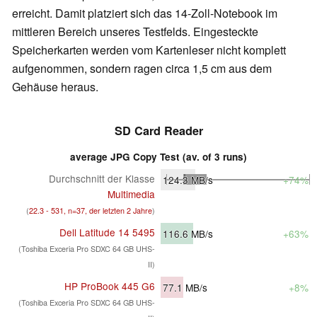
erreicht. Damit platziert sich das 14-Zoll-Notebook im
mittleren Bereich unseres Testfelds. Eingesteckte
Speicherkarten werden vom Kartenleser nicht komplett
aufgenommen, sondern ragen circa 1,5 cm aus dem
Gehäuse heraus.
SD Card Reader
average JPG Copy Test (av. of 3 runs)
Durchschnitt der Klasse
124.3
MB/s
+74%
Multimedia
(
22.3 - 531, n=37, der letzten 2 Jahre
)
Dell Latitude 14 5495
116.6
MB/s
+63%
(Toshiba Exceria Pro SDXC 64 GB UHS-
II)
HP ProBook 445 G6
77.1
MB/s
+8%
(Toshiba Exceria Pro SDXC 64 GB UHS-