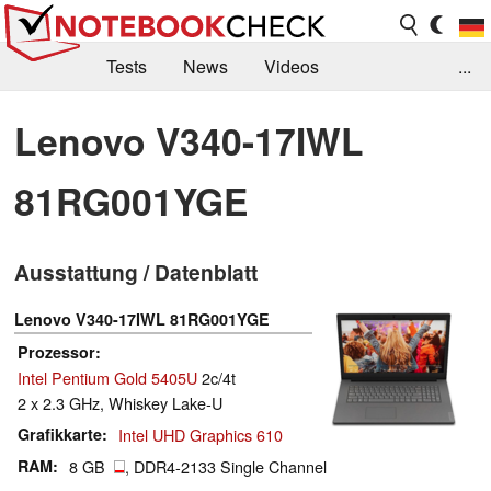
Tests
News
Videos
...
Benchmarks & Tech
Externe Tests
Lenovo V340-17IWL
Kaufberatung
Deals
Suche
Jobs
81RG001YGE
Forum
Ausstattung / Datenblatt
Lenovo V340-17IWL 81RG001YGE
Prozessor
Intel Pentium Gold 5405U
2c/4t
2 x 2.3 GHz, Whiskey Lake-U
Grafikkarte
Intel UHD Graphics 610
RAM
8 GB
, DDR4-2133 Single Channel