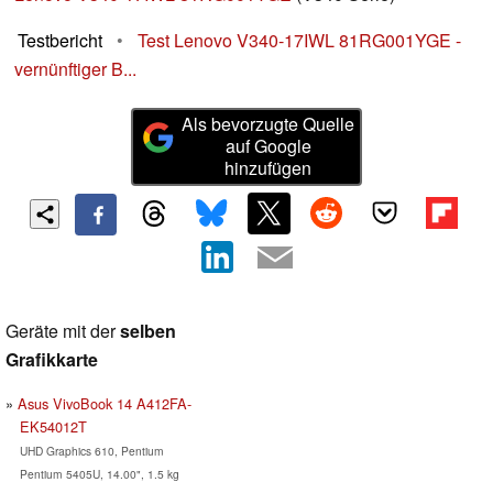
Testbericht
•
Test Lenovo V340-17IWL 81RG001YGE -
vernünftiger B...
Als bevorzugte Quelle
auf Google
hinzufügen
Geräte mit der
selben
Grafikkarte
Asus VivoBook 14 A412FA-
EK54012T
UHD Graphics 610, Pentium
Pentium 5405U, 14.00", 1.5 kg