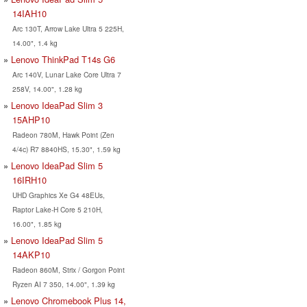
14IAH10
Arc 130T, Arrow Lake Ultra 5 225H,
14.00", 1.4 kg
Lenovo ThinkPad T14s G6
Arc 140V, Lunar Lake Core Ultra 7
258V, 14.00", 1.28 kg
Lenovo IdeaPad Slim 3
15AHP10
Radeon 780M, Hawk Point (Zen
4/4c) R7 8840HS, 15.30", 1.59 kg
Lenovo IdeaPad Slim 5
16IRH10
UHD Graphics Xe G4 48EUs,
Raptor Lake-H Core 5 210H,
16.00", 1.85 kg
Lenovo IdeaPad Slim 5
14AKP10
Radeon 860M, Strix / Gorgon Point
Ryzen AI 7 350, 14.00", 1.39 kg
Lenovo Chromebook Plus 14,