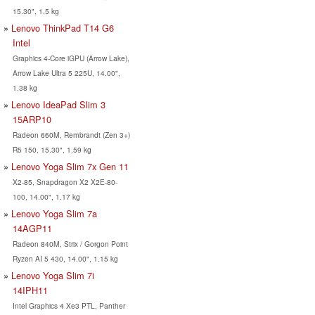
15.30", 1.5 kg
Lenovo ThinkPad T14 G6
Intel
Graphics 4-Core iGPU (Arrow Lake),
Arrow Lake Ultra 5 225U, 14.00",
1.38 kg
Lenovo IdeaPad Slim 3
15ARP10
Radeon 660M, Rembrandt (Zen 3+)
R5 150, 15.30", 1.59 kg
Lenovo Yoga Slim 7x Gen 11
X2-85, Snapdragon X2 X2E-80-
100, 14.00", 1.17 kg
Lenovo Yoga Slim 7a
14AGP11
Radeon 840M, Strix / Gorgon Point
Ryzen AI 5 430, 14.00", 1.15 kg
Lenovo Yoga Slim 7i
14IPH11
Intel Graphics 4 Xe3 PTL, Panther