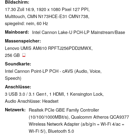
Bildschirm
17.30 Zoll 16:9, 1920 x 1080 Pixel 127 PPI,
Multitouch, CMN N173HCE-E31 CMN1738,
spiegelnd: nein, 60 Hz
Mainboard
Intel Cannon Lake-U PCH-LP Mainstream/Base
Massenspeicher
Lenovo UMIS AM610 RPFTJ256PDD2MWX,
256 GB
Soundkarte
Intel Cannon Point-LP PCH - cAVS (Audio, Voice,
Speech)
Anschlüsse
3 USB 3.0 / 3.1 Gen1, 1 HDMI, 1 Kensington Lock,
Audio Anschlüsse: Headset
Netzwerk
Realtek PCIe GBE Family Controller
(10/100/1000MBit/s), Qualcomm Atheros QCA9377
Wireless Network Adapter (a/b/g/n = Wi-Fi 4/ac =
Wi-Fi 5/), Bluetooth 5.0