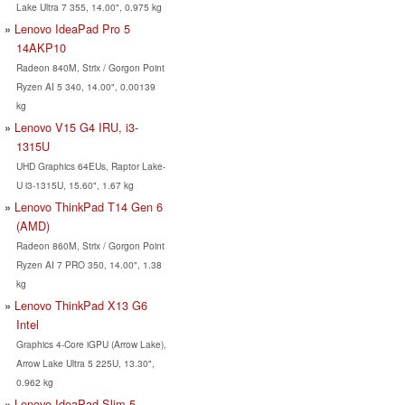
Lake Ultra 7 355, 14.00", 0.975 kg
Lenovo IdeaPad Pro 5
14AKP10
Radeon 840M, Strix / Gorgon Point
Ryzen AI 5 340, 14.00", 0.00139
kg
Lenovo V15 G4 IRU, i3-
1315U
UHD Graphics 64EUs, Raptor Lake-
U i3-1315U, 15.60", 1.67 kg
Lenovo ThinkPad T14 Gen 6
(AMD)
Radeon 860M, Strix / Gorgon Point
Ryzen AI 7 PRO 350, 14.00", 1.38
kg
Lenovo ThinkPad X13 G6
Intel
Graphics 4-Core iGPU (Arrow Lake),
Arrow Lake Ultra 5 225U, 13.30",
0.962 kg
Lenovo IdeaPad Slim 5