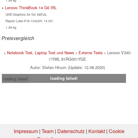
1.59 kg
Lenovo ThinkBook 14 G6 IRL
UHD Graphics Xe G4 48EUs,
Raptor Lake-H i5-13420H, 14.00",
1.38 kg
Preisvergleich
>
Notebook Test, Laptop Test und News
>
Externe Tests
> Lenovo V340-
17IWL 81RG001YGE
Autor: Stefan Hinum (Update: 12.08.2020)
loading failed!
loading failed!
Impressum
|
Team
|
Datenschutz
|
Kontakt
|
Cookie