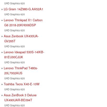
UHD Graphics 620
LG Gram 14Z980-G.AA52A1
UHD Graphics 620
Lenovo Thinkpad X1 Carbon
G6 2018-20KH006DSP
UHD Graphics 620
Asus Zenbook UX430UA-
GV265T
UHD Graphics 620
Lenovo Ideapad 530S-14IKB-
81EU00CJUK
UHD Graphics 620
Lenovo ThinkPad T480s-
20L7002AUS
UHD Graphics 620
Toshiba Tecra X40-E-10W
UHD Graphics 620
Asus ZenBook 3 Deluxe
UX490UAR-BE094T
UHD Graphics 620