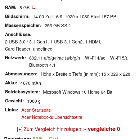
RAM
8 GB
Bildschirm
14.00 Zoll 16:9, 1920 x 1080 Pixel 157 PPI
Massenspeicher
256 GB SSD
Anschlüsse
2 USB 3.0 / 3.1 Gen1, 1 USB 3.1 Gen2, 1 HDMI,
Card Reader: undefined
Netzwerk
802.11 a/b/g/n/ac (a/b/g/n = Wi-Fi 4/ac = Wi-Fi 5/),
Bluetooth 4.1
Abmessungen
Höhe x Breite x Tiefe (in mm): 15 x 329 x 228
Akku
4670 mAh
Betriebssystem
Microsoft Windows 10 Home 64 Bit
Gewicht
1000 g
Links
Acer Startseite
Acer Notebooks Übersichtseite
» vergleiche
0
[+] Zum Vergleich hinzufügen
83%
- Gut
Bewertung: