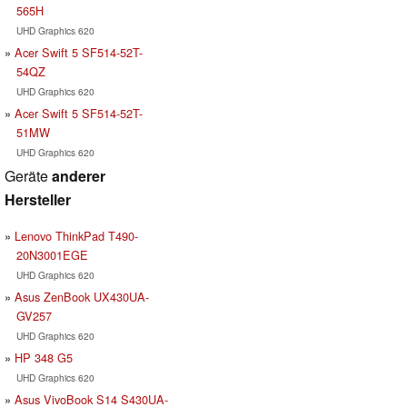
565H
UHD Graphics 620
Acer Swift 5 SF514-52T-
54QZ
UHD Graphics 620
Acer Swift 5 SF514-52T-
51MW
UHD Graphics 620
Geräte
anderer
Hersteller
Lenovo ThinkPad T490-
20N3001EGE
UHD Graphics 620
Asus ZenBook UX430UA-
GV257
UHD Graphics 620
HP 348 G5
UHD Graphics 620
Asus VivoBook S14 S430UA-