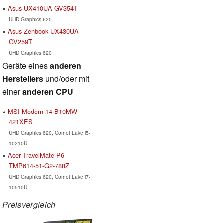
Asus UX410UA-GV354T
UHD Graphics 620
Asus Zenbook UX430UA-
GV259T
UHD Graphics 620
Geräte eines
anderen
Herstellers
und/oder mit
einer
anderen CPU
MSI Modern 14 B10MW-
421XES
UHD Graphics 620, Comet Lake i5-
10210U
Acer TravelMate P6
TMP614-51-G2-788Z
UHD Graphics 620, Comet Lake i7-
10510U
Preisvergleich