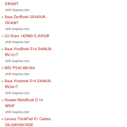
EB065T
UHD Graphics 620
Asus ZenBook UX430UA-
GV408T
UHD Graphics 620
LG Gram 14Z980-G.AA52B
UHD Graphics 620
Asus VivoBook S14 S406UA-
BV121T
UHD Graphics 620
MSI PS42 8M-064
UHD Graphics 620
Asus Vivobook S14 S406UA-
BV041T
UHD Graphics 620
Huawei MateBook D 14
W50F
UHD Graphics 620
Lenovo ThinkPad X1 Carbon
G6-20KH0079GE