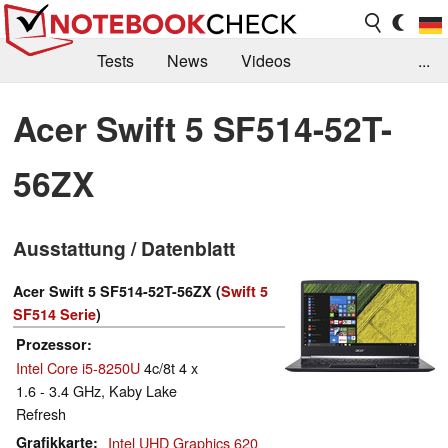
Tests
News
Videos
...
Benchmarks & Tech
Externe Tests
Acer Swift 5 SF514-52T-
Kaufberatung
Deals
Suche
Jobs
56ZX
Forum
Ausstattung / Datenblatt
Acer Swift 5 SF514-52T-56ZX (
Swift 5
SF514 Serie
)
Prozessor
Intel Core i5-8250U
4c/8t 4 x
1.6 - 3.4 GHz, Kaby Lake
Refresh
Grafikkarte
Intel UHD Graphics 620