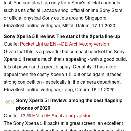
last. You can pick it up only from Sony's official channels,
such as its official Lazada shop, official online Sony Store,
or official physical Sony outlets around Singapore.
Einzeltest, online verfügbar, Mittel, Datum: 17.11.2020
Sony Xperia 5 II review: The star of the Xperia line-up
Quelle:
Pocket Lint
EN→DE
Archive.org version
Given that this is a powerful but compact handset the Sony
Xperia 5 II retains much that's appealing - with a good build,
lots of power and a great display. Certainly, it has more
appeal then the costly Xperia 1 II, but once again, it faces
strong competition - espeically in the camera department.
Einzeltest, online verfügbar, Lang, Datum: 16.11.2020
Sony Xperia 5 II review: among the best flagship
80%
phones of 2020
Quelle:
T3
EN→DE
Archive.org version
The Sony Xperia 5 II packs in a great screen, an excellent
camera, decent battery life and plenty of performance into a