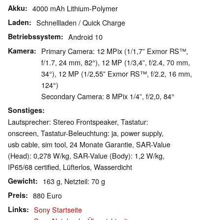
Akku
4000 mAh Lithium-Polymer
Laden
Schnellladen / Quick Charge
Betriebssystem
Android 10
Kamera
Primary Camera: 12 MPix (1/1,7” Exmor RS™,
f/1.7, 24 mm, 82°), 12 MP (1/3,4”, f/2.4, 70 mm,
34°), 12 MP (1/2,55” Exmor RS™, f/2.2, 16 mm,
124°)
Secondary Camera: 8 MPix 1/4”, f/2,0, 84°
Sonstiges
Lautsprecher: Stereo Frontspeaker, Tastatur:
onscreen, Tastatur-Beleuchtung: ja, power supply,
usb cable, sim tool, 24 Monate Garantie, SAR-Value
(Head): 0,278 W/kg, SAR-Value (Body): 1,2 W/kg,
IP65/68 certified, Lüfterlos, Wasserdicht
Gewicht
163 g, Netzteil: 70 g
Preis
880 Euro
Links
Sony Startseite