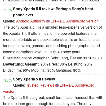
Sony Xperia 5 II review: Perhaps Sony’s best
90%
phone ever
Quelle:
Android Authority
EN→DE
Archive.org version
The Sony Xperia 5 II is a smaller, less-expensive version of
the Xperia 1 II. It offers most of the powerful features in a
more comfortable and pocketable size. It's an ideal choice
for media lovers, gamers, and budding photographers and
cinematographers, even at its $949 price point.
Einzeltest, online verfügbar, Sehr Lang, Datum: 09.10.2020
Bewertung:
Gesamt
: 90% Preis: 80% Leistung: 90%
Bildschirm: 90% Mobilität: 90% Gehäuse: 80%
Sony Xperia 5 II Review
90%
Quelle:
Trusted Reviews
EN→DE
Archive.org
version
The Xperia 5 II is a great, small-form-factor handset that will
be more than good enough for most buyers. The only