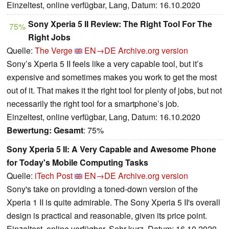
Einzeltest, online verfügbar, Lang, Datum: 16.10.2020
Sony Xperia 5 II Review: The Right Tool For The
75%
Right Jobs
Quelle:
The Verge
EN→DE
Archive.org version
Sony’s Xperia 5 II feels like a very capable tool, but it’s
expensive and sometimes makes you work to get the most
out of it. That makes it the right tool for plenty of jobs, but not
necessarily the right tool for a smartphone’s job.
Einzeltest, online verfügbar, Lang, Datum: 16.10.2020
Bewertung:
Gesamt
: 75%
Sony Xperia 5 II: A Very Capable and Awesome Phone
for Today's Mobile Computing Tasks
Quelle:
iTech Post
EN→DE
Archive.org version
Sony's take on providing a toned-down version of the
Xperia 1 II is quite admirable. The Sony Xperia 5 II's overall
design is practical and reasonable, given its price point.
Einzeltest, online verfügbar, Sehr kurz, Datum: 16.10.2020