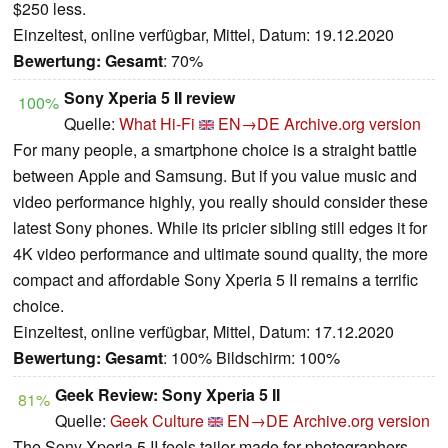
$250 less.
Einzeltest, online verfügbar, Mittel, Datum: 19.12.2020
Bewertung:
Gesamt
: 70%
Sony Xperia 5 II review
100%
Quelle:
What Hi-Fi
EN→DE
Archive.org version
For many people, a smartphone choice is a straight battle
between Apple and Samsung. But if you value music and
video performance highly, you really should consider these
latest Sony phones. While its pricier sibling still edges it for
4K video performance and ultimate sound quality, the more
compact and affordable Sony Xperia 5 II remains a terrific
choice.
Einzeltest, online verfügbar, Mittel, Datum: 17.12.2020
Bewertung:
Gesamt
: 100% Bildschirm: 100%
Geek Review: Sony Xperia 5 II
81%
Quelle:
Geek Culture
EN→DE
Archive.org version
The Sony Xperia 5 II feels tailor-made for photographers