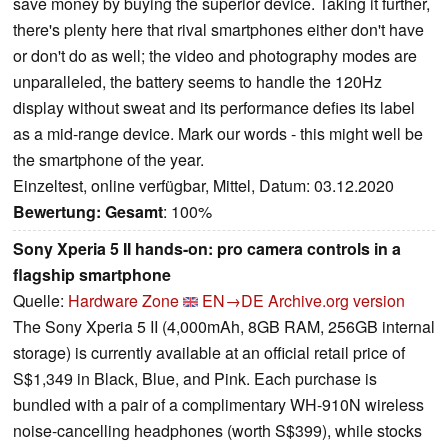
save money by buying the superior device. Taking it further,
there's plenty here that rival smartphones either don't have
or don't do as well; the video and photography modes are
unparalleled, the battery seems to handle the 120Hz
display without sweat and its performance defies its label
as a mid-range device. Mark our words - this might well be
the smartphone of the year.
Einzeltest, online verfügbar, Mittel, Datum: 03.12.2020
Bewertung:
Gesamt
: 100%
Sony Xperia 5 II hands-on: pro camera controls in a
flagship smartphone
Quelle:
Hardware Zone
EN→DE
Archive.org version
The Sony Xperia 5 II (4,000mAh, 8GB RAM, 256GB internal
storage) is currently available at an official retail price of
S$1,349 in Black, Blue, and Pink. Each purchase is
bundled with a pair of a complimentary WH-910N wireless
noise-cancelling headphones (worth S$399), while stocks