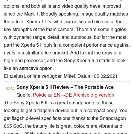
options, and both stills and video quality have improved
since the Mark 1. Broadly speaking, image quality matches
the pricier Xperia 1 II’s, with low noise and nice color the
key strengths of the main camera. There are some niggles
with dynamic range, detail, and autofocus, but for the most
part the Xperia 5 II puts in a competent performance against
rivals in a similar price bracket. Add to that the draw of a
high-end processor, and the Sony Xperia 5 II starts to look
like an attractive option.
Einzeltest, online verfügbar, Mittel, Datum: 05.02.2021
Sony Xperia 5 II Review – The Portable Ace
83%
Quelle:
Pokde
EN→DE
Archive.org version
The Sony Xperia 5 II is a great smartphone for those
looking to get a flagship device but in a compact body. You
get flagship-level specifications thanks to the Snapdragon
865 SoC, the battery life is great, colours are vibrant and
punchy, 120Hz refresh rate, a headphone jack, and a good