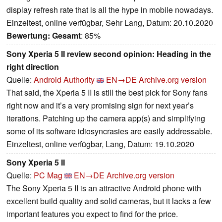
display refresh rate that is all the hype in mobile nowadays.
Einzeltest, online verfügbar, Sehr Lang, Datum: 20.10.2020
Bewertung:
Gesamt
: 85%
Sony Xperia 5 II review second opinion: Heading in the
right direction
Quelle:
Android Authority
EN→DE
Archive.org version
That said, the Xperia 5 II is still the best pick for Sony fans
right now and it’s a very promising sign for next year’s
iterations. Patching up the camera app(s) and simplifying
some of its software idiosyncrasies are easily addressable.
Einzeltest, online verfügbar, Lang, Datum: 19.10.2020
Sony Xperia 5 II
Quelle:
PC Mag
EN→DE
Archive.org version
The Sony Xperia 5 II is an attractive Android phone with
excellent build quality and solid cameras, but it lacks a few
important features you expect to find for the price.