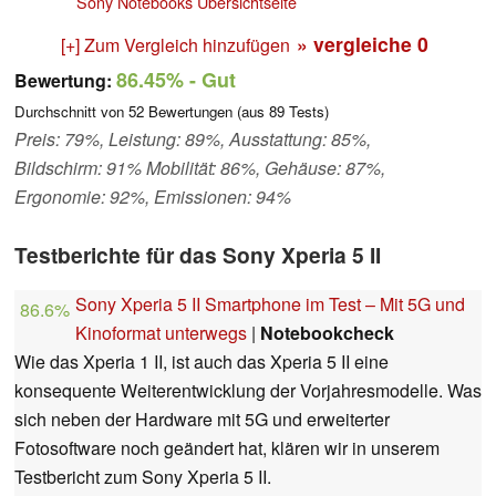
Sony Notebooks Übersichtseite
» vergleiche
0
[+] Zum Vergleich hinzufügen
86.45%
- Gut
Bewertung:
Durchschnitt von
52
Bewertungen (aus
89
Tests)
Preis: 79%, Leistung: 89%, Ausstattung: 85%,
Bildschirm: 91% Mobilität: 86%, Gehäuse: 87%,
Ergonomie: 92%, Emissionen: 94%
Testberichte für das Sony Xperia 5 II
Sony Xperia 5 II Smartphone im Test – Mit 5G und
86.6%
Kinoformat unterwegs
|
Notebookcheck
Wie das Xperia 1 II, ist auch das Xperia 5 II eine
konsequente Weiterentwicklung der Vorjahresmodelle. Was
sich neben der Hardware mit 5G und erweiterter
Fotosoftware noch geändert hat, klären wir in unserem
Testbericht zum Sony Xperia 5 II.