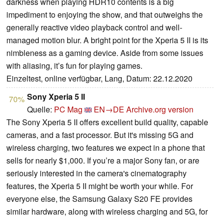
darkness when playing HDR10 contents is a big
impediment to enjoying the show, and that outweighs the
generally reactive video playback control and well-
managed motion blur. A bright point for the Xperia 5 II is its
nimbleness as a gaming device. Aside from some issues
with aliasing, it’s fun for playing games.
Einzeltest, online verfügbar, Lang, Datum: 22.12.2020
Sony Xperia 5 II
70%
Quelle:
PC Mag
EN→DE
Archive.org version
The Sony Xperia 5 II offers excellent build quality, capable
cameras, and a fast processor. But it's missing 5G and
wireless charging, two features we expect in a phone that
sells for nearly $1,000. If you’re a major Sony fan, or are
seriously interested in the camera's cinematography
features, the Xperia 5 II might be worth your while. For
everyone else, the Samsung Galaxy S20 FE provides
similar hardware, along with wireless charging and 5G, for