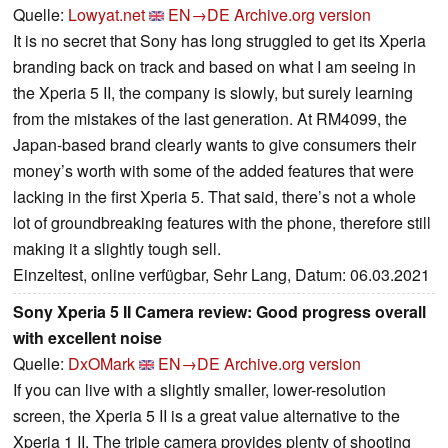
Quelle:
Lowyat.net
EN→DE
Archive.org version
It is no secret that Sony has long struggled to get its Xperia
branding back on track and based on what I am seeing in
the Xperia 5 II, the company is slowly, but surely learning
from the mistakes of the last generation. At RM4099, the
Japan-based brand clearly wants to give consumers their
money’s worth with some of the added features that were
lacking in the first Xperia 5. That said, there’s not a whole
lot of groundbreaking features with the phone, therefore still
making it a slightly tough sell.
Einzeltest, online verfügbar, Sehr Lang, Datum: 06.03.2021
Sony Xperia 5 II Camera review: Good progress overall
with excellent noise
Quelle:
DxOMark
EN→DE
Archive.org version
If you can live with a slightly smaller, lower-resolution
screen, the Xperia 5 II is a great value alternative to the
Xperia 1 II. The triple camera provides plenty of shooting