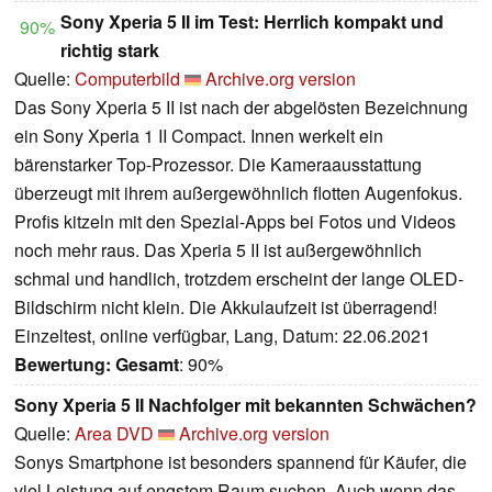
Sony Xperia 5 II im Test: Herrlich kompakt und
90%
richtig stark
Quelle:
Computerbild
Archive.org version
Das Sony Xperia 5 II ist nach der abgelösten Bezeichnung
ein Sony Xperia 1 II Compact. Innen werkelt ein
bärenstarker Top-Prozessor. Die Kameraausstattung
überzeugt mit ihrem außergewöhnlich flotten Augenfokus.
Profis kitzeln mit den Spezial-Apps bei Fotos und Videos
noch mehr raus. Das Xperia 5 II ist außergewöhnlich
schmal und handlich, trotzdem erscheint der lange OLED-
Bildschirm nicht klein. Die Akkulaufzeit ist überragend!
Einzeltest, online verfügbar, Lang, Datum: 22.06.2021
Bewertung:
Gesamt
: 90%
Sony Xperia 5 II Nachfolger mit bekannten Schwächen?
Quelle:
Area DVD
Archive.org version
Sonys Smartphone ist besonders spannend für Käufer, die
viel Leistung auf engstem Raum suchen. Auch wenn das