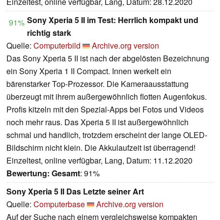
Einzeltest, online verfügbar, Lang, Datum: 28.12.2020
Sony Xperia 5 II im Test: Herrlich kompakt und
91%
richtig stark
Quelle:
Computerbild
Archive.org version
Das Sony Xperia 5 II ist nach der abgelösten Bezeichnung
ein Sony Xperia 1 II Compact. Innen werkelt ein
bärenstarker Top-Prozessor. Die Kameraausstattung
überzeugt mit ihrem außergewöhnlich flotten Augenfokus.
Profis kitzeln mit den Spezial-Apps bei Fotos und Videos
noch mehr raus. Das Xperia 5 II ist außergewöhnlich
schmal und handlich, trotzdem erscheint der lange OLED-
Bildschirm nicht klein. Die Akkulaufzeit ist überragend!
Einzeltest, online verfügbar, Lang, Datum: 11.12.2020
Bewertung:
Gesamt
: 91%
Sony Xperia 5 II Das Letzte seiner Art
Quelle:
Computerbase
Archive.org version
Auf der Suche nach einem vergleichsweise kompakten