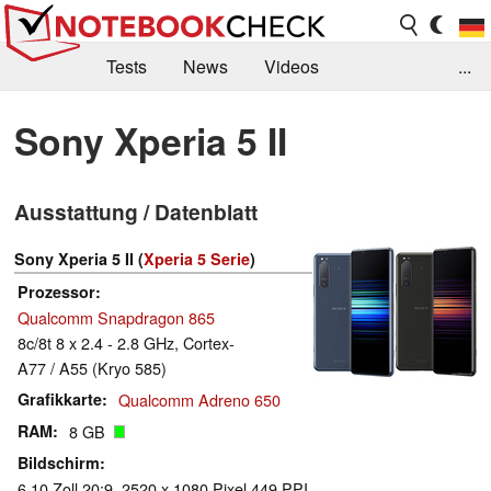
Tests
News
Videos
...
Benchmarks & Tech
Externe Tests
Sony Xperia 5 II
Kaufberatung
Deals
Suche
Jobs
Ausstattung / Datenblatt
Forum
Sony Xperia 5 II (
Xperia 5 Serie
)
Prozessor
Qualcomm Snapdragon 865
8c/8t 8 x 2.4 - 2.8 GHz, Cortex-
A77 / A55 (Kryo 585)
Grafikkarte
Qualcomm Adreno 650
RAM
8 GB
Bildschirm
6.10 Zoll 20:9, 2520 x 1080 Pixel 449 PPI,