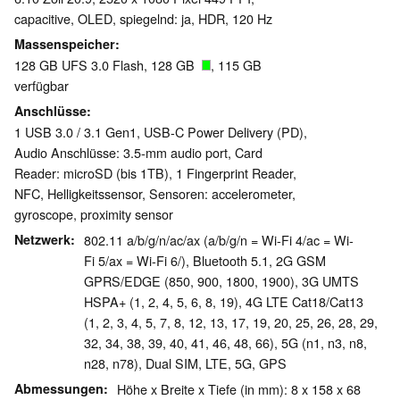
capacitive, OLED, spiegelnd: ja, HDR, 120 Hz
Massenspeicher
128 GB UFS 3.0 Flash, 128 GB
, 115 GB
verfügbar
Anschlüsse
1 USB 3.0 / 3.1 Gen1, USB-C Power Delivery (PD),
Audio Anschlüsse: 3.5-mm audio port, Card
Reader: microSD (bis 1TB), 1 Fingerprint Reader,
NFC, Helligkeitssensor, Sensoren: accelerometer,
gyroscope, proximity sensor
Netzwerk
802.11 a/b/g/n/ac/ax (a/b/g/n = Wi-Fi 4/ac = Wi-
Fi 5/ax = Wi-Fi 6/), Bluetooth 5.1, 2G GSM
GPRS/EDGE (850, 900, 1800, 1900), 3G UMTS
HSPA+ (1, 2, 4, 5, 6, 8, 19), 4G LTE Cat18/Cat13
(1, 2, 3, 4, 5, 7, 8, 12, 13, 17, 19, 20, 25, 26, 28, 29,
32, 34, 38, 39, 40, 41, 46, 48, 66), 5G (n1, n3, n8,
n28, n78), Dual SIM, LTE, 5G, GPS
Abmessungen
Höhe x Breite x Tiefe (in mm): 8 x 158 x 68