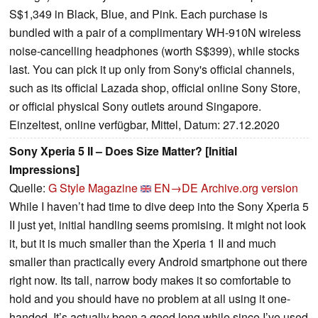
S$1,349 in Black, Blue, and Pink. Each purchase is
bundled with a pair of a complimentary WH-910N wireless
noise-cancelling headphones (worth S$399), while stocks
last. You can pick it up only from Sony's official channels,
such as its official Lazada shop, official online Sony Store,
or official physical Sony outlets around Singapore.
Einzeltest, online verfügbar, Mittel, Datum: 27.12.2020
Sony Xperia 5 II – Does Size Matter? [Initial
Impressions]
Quelle:
G Style Magazine
EN→DE
Archive.org version
While I haven’t had time to dive deep into the Sony Xperia 5
II just yet, initial handling seems promising. It might not look
it, but it is much smaller than the Xperia 1 II and much
smaller than practically every Android smartphone out there
right now. Its tall, narrow body makes it so comfortable to
hold and you should have no problem at all using it one-
handed. It’s actually been a good long while since I’ve used