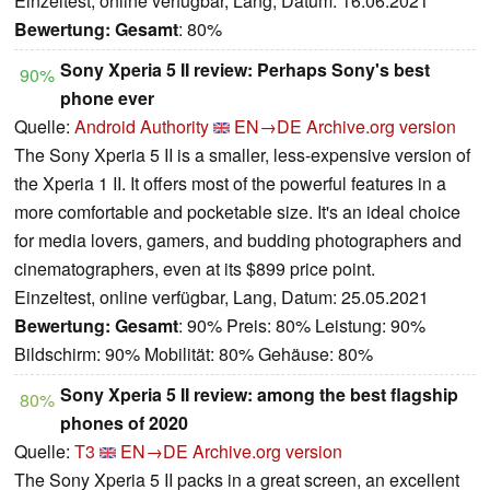
Einzeltest, online verfügbar, Lang, Datum: 16.06.2021
Bewertung:
Gesamt
: 80%
Sony Xperia 5 II review: Perhaps Sony's best
90%
phone ever
Quelle:
Android Authority
EN→DE
Archive.org version
The Sony Xperia 5 II is a smaller, less-expensive version of
the Xperia 1 II. It offers most of the powerful features in a
more comfortable and pocketable size. It's an ideal choice
for media lovers, gamers, and budding photographers and
cinematographers, even at its $899 price point.
Einzeltest, online verfügbar, Lang, Datum: 25.05.2021
Bewertung:
Gesamt
: 90% Preis: 80% Leistung: 90%
Bildschirm: 90% Mobilität: 80% Gehäuse: 80%
Sony Xperia 5 II review: among the best flagship
80%
phones of 2020
Quelle:
T3
EN→DE
Archive.org version
The Sony Xperia 5 II packs in a great screen, an excellent