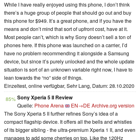
While I have really enjoyed using this phone, I don’t think
there’s a huge group of people that should go out and buy
this phone for $949. It’s a great phone, and if you have the
means and don’t mind that sort of upfront cost, have at it.
Most people can’t, which is why Sony doesn’t sell a ton of
phones here. If this phone was launched on a carrier, I’d
have no problem recommending it alongside a Samsung
device, but since it’s purely unlocked and the whole update
situation is sort of an unknown variable right now, I have to
lean towards the “no” side of things.
Einzeltest, online verfügbar, Sehr Lang, Datum: 28.10.2020
Sony Xperia 5 II Review
85%
Quelle:
Phone Arena
EN→DE
Archive.org version
The Sony Xperia 5 II further refines Sony’s idea of a
compact flagship device. It offers all the bells and whistles
of its bigger sibling - the ultra-premium Xperia 1 II, and even
manages to add some cherries on top. Like the 120Hz