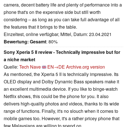
camera, decent battery life and plenty of performance into a
phone that's on the expensive side but still worth
considering – as long as you can take full advantage of all
the features that it brings to the table.
Einzeltest, online verfügbar, Mittel, Datum: 23.04.2021
Bewertung:
Gesamt
: 80%
Sony Xperia 5 II review - Technically impressive but for
a niche market
Quelle:
Tech Nave
EN→DE
Archive.org version
As mentioned, the Xperia 5 II is technically impressive. Its
OLED display and Dolby Dynamic Bass speakers make it
an excellent multimedia device. If you like to binge-watch
Netflix shows, this could be the phone for you. It also
delivers high-quality photos and videos, thanks to its wide
range of functions. Finally, it's no slouch when it comes to
mobile games too. However, it's a rather pricey phone that
few Malaysians are willing to spend on.