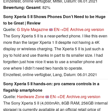
Einzeltest, online verfügbar, Mittel, Datum: 06.01.2021
Bewertung:
Gesamt
: 82%
Sony Xperia 5 II Shows Phones Don’t Need to be Huge
to be Great | Review
Quelle:
G Style Magazine
EN→DE
Archive.org version
The Sony Xperia 5 II is a near-perfect phone. I like this even
more than the larger Xperia 1 II despite not having a 4K
display or wireless charging. The Xperia 5 II is just such a
joy to hold and use thanks in part to its smaller size. I had
forgotten just how nice it was to use a smaller phone and
one where I didn’t need two hands to operate.
Einzeltest, online verfügbar, Lang, Datum: 06.01.2021
Sony Xperia 5 II hands-on: pro camera controls in a
flagship smartphone
Quelle:
Hardware Zone
EN→DE
Archive.org version
The Sony Xperia 5 II (4,000mAh, 8GB RAM, 256GB internal
storage) is currently available at an official retail price of