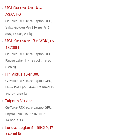
MSI Creator A16 AI+
A3XVFG
GeForce RTX 4070 Laptop GPU,
Strix / Gorgon Point Ryzen AI 9
365, 16.00", 2.1 kg
MSI Katana 15 B13VGK, i7-
13700H
GeForce RTX 4070 Laptop GPU,
Raptor Lake-H i7-13700H, 15.60",
2.25 kg
HP Victus 16-s1000
GeForce RTX 4070 Laptop GPU,
Hawk Point (Zen 4/4c) R7 8845HS,
16.10", 2.33 kg
Tulpar 6 V3.2.2
GeForce RTX 4070 Laptop GPU,
Raptor Lake-HX i7-13700HX,
16.00", 2.3 kg
Lenovo Legion 5 16IRX9, i7-
14700HX