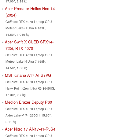
17.00", 2.88 kg
Acer Predator Helios Neo 14
(2024)
GeForce RTX 4070 Laptop GPU,
Meteor Lake-H Ultra 9 185H,
14.50", 1.946 kg
Acer Swift X OLED SFX14-
72G, RTX 4070
GeForce RTX 4070 Laptop GPU,
Meteor Lake-H Ultra 7 155H,
14.50", 1.55 kg
MSI Katana A17 AI B8VG
GeForce RTX 4070 Laptop GPU,
Hawk Point (Zen 4/4c) R9 8945HS,
17.30", 2.7 kg
Medion Erazer Deputy P60
GeForce RTX 4070 Laptop GPU,
Alder Lake-P i7-12650H, 15.60",
2.11 kg
Acer Nitro 17 AN17-41-R3S4
GeForce RTX 4070 Laptop GPU,