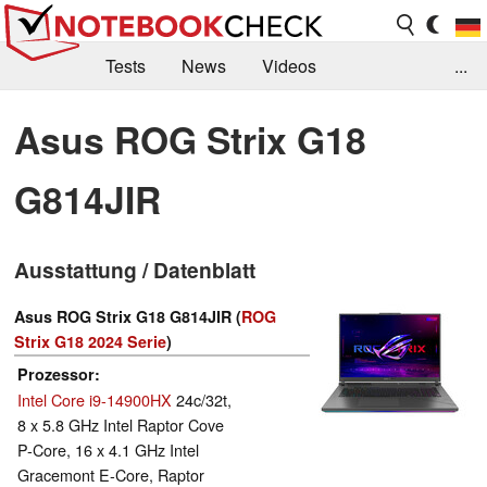
Tests
News
Videos
...
Benchmarks & Tech
Externe Tests
Asus ROG Strix G18
Kaufberatung
Deals
Suche
Jobs
G814JIR
Forum
Ausstattung / Datenblatt
Asus ROG Strix G18 G814JIR (
ROG
Strix G18 2024 Serie
)
Prozessor
Intel Core i9-14900HX
24c/32t,
8 x 5.8 GHz Intel Raptor Cove
P-Core, 16 x 4.1 GHz Intel
Gracemont E-Core, Raptor