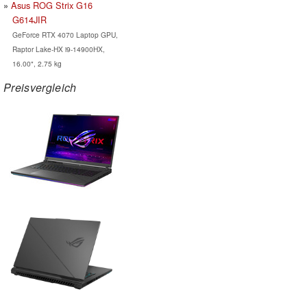
Asus ROG Strix G16
G614JIR
GeForce RTX 4070 Laptop GPU,
Raptor Lake-HX i9-14900HX,
16.00", 2.75 kg
Preisvergleich