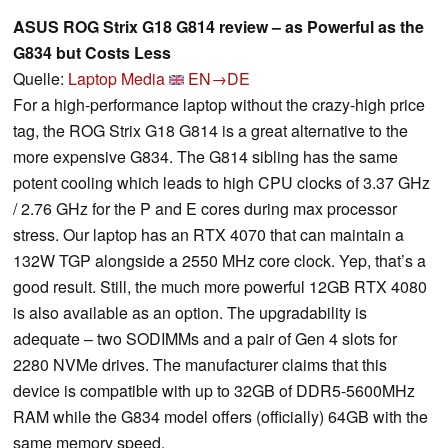
ASUS ROG Strix G18 G814 review – as Powerful as the
G834 but Costs Less
Quelle:
Laptop Media
EN→DE
For a high-performance laptop without the crazy-high price
tag, the ROG Strix G18 G814 is a great alternative to the
more expensive G834. The G814 sibling has the same
potent cooling which leads to high CPU clocks of 3.37 GHz
/ 2.76 GHz for the P and E cores during max processor
stress. Our laptop has an RTX 4070 that can maintain a
132W TGP alongside a 2550 MHz core clock. Yep, that’s a
good result. Still, the much more powerful 12GB RTX 4080
is also available as an option. The upgradability is
adequate – two SODIMMs and a pair of Gen 4 slots for
2280 NVMe drives. The manufacturer claims that this
device is compatible with up to 32GB of DDR5-5600MHz
RAM while the G834 model offers (officially) 64GB with the
same memory speed.