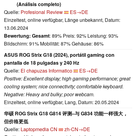
(Análisis completo)
Quelle:
Profesional Review
ES→DE
Einzeltest, online verfügbar, Länge unbekannt, Datum:
13.06.2024
Bewertung:
Gesamt
: 89% Preis: 92% Leistung: 93%
Bildschirm: 91% Mobilität: 87% Gehäuse: 86%
ASUS ROG Strix G18 (2024), portátil gaming con
pantalla de 18 pulgadas y 240 Hz
Quelle:
El chapuzas Informatico
ES→DE
Positive: Excellent display; high gaming performance; great
cooling system; nice connectivity; comfortable keyboard.
Negative: Heavy and bulky; poor webcam.
Einzeltest, online verfügbar, Lang, Datum: 20.05.2024
华硕 ROG Strix G18 G814 评测–与 G834 功能一样强大，
但价格更低
Quelle:
Laptopmedia CN
zh-CN→DE