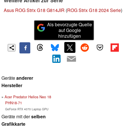
Weitere Artikel zur Serie
Asus ROG Strix G18 G814JIR
(
ROG Strix G18 2024 Serie
)
Als bevorzugte Quelle
auf Google
hinzufügen
Geräte
anderer
Hersteller
Acer Predator Helios Neo 18
PHN18-71
GeForce RTX 4070 Laptop GPU
Geräte mit der
selben
Grafikkarte