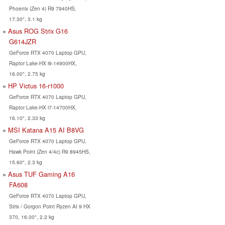
Phoenix (Zen 4) R9 7940HS,
17.30", 3.1 kg
Asus ROG Strix G16
G614JZR
GeForce RTX 4070 Laptop GPU,
Raptor Lake-HX i9-14900HX,
16.00", 2.75 kg
HP Victus 16-r1000
GeForce RTX 4070 Laptop GPU,
Raptor Lake-HX i7-14700HX,
16.10", 2.33 kg
MSI Katana A15 AI B8VG
GeForce RTX 4070 Laptop GPU,
Hawk Point (Zen 4/4c) R9 8945HS,
15.60", 2.3 kg
Asus TUF Gaming A16
FA608
GeForce RTX 4070 Laptop GPU,
Strix / Gorgon Point Ryzen AI 9 HX
370, 16.00", 2.2 kg