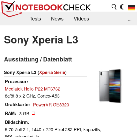
Tests
News
Videos
...
Benchmarks & Tech
Externe Tests
Sony Xperia L3
Kaufberatung
Deals
Suche
Jobs
Ausstattung / Datenblatt
Forum
Sony Xperia L3 (
Xperia Serie
)
Prozessor
Mediatek Helio P22 MT6762
8c/8t 8 x 2 GHz, Cortex-A53
Grafikkarte
PowerVR GE8320
RAM
3 GB
Bildschirm
5.70 Zoll 2:1, 1440 x 720 Pixel 282 PPI, kapazitiv,
IPS, spiegelnd: ja