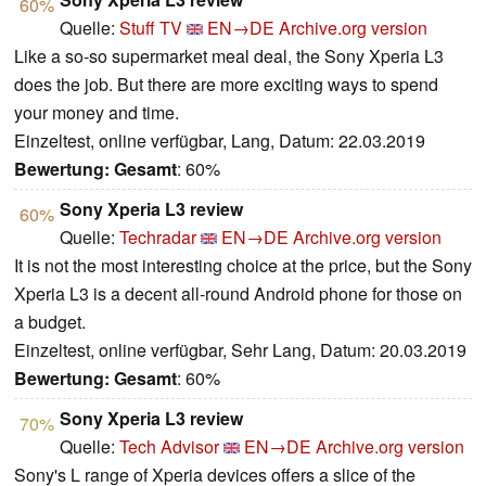
60%
Quelle:
Stuff TV
EN→DE
Archive.org version
Like a so-so supermarket meal deal, the Sony Xperia L3
does the job. But there are more exciting ways to spend
your money and time.
Einzeltest, online verfügbar, Lang, Datum: 22.03.2019
Bewertung:
Gesamt
: 60%
Sony Xperia L3 review
60%
Quelle:
Techradar
EN→DE
Archive.org version
It is not the most interesting choice at the price, but the Sony
Xperia L3 is a decent all-round Android phone for those on
a budget.
Einzeltest, online verfügbar, Sehr Lang, Datum: 20.03.2019
Bewertung:
Gesamt
: 60%
Sony Xperia L3 review
70%
Quelle:
Tech Advisor
EN→DE
Archive.org version
Sony's L range of Xperia devices offers a slice of the