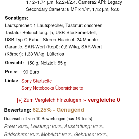
1,12+1,74 µm, f/2.2+f/2.4, Camera2 API: Legacy
Secondary Camera: 8 MPix 1/4", 1,12 µm, f/2.0
Sonstiges
Lautsprecher: 1 Lautsprecher, Tastatur: onscreen,
Tastatur-Beleuchtung: ja, USB-Steckernetzteil,
USB-Typ-C-Kabel, Stereo-Headset, 24 Monate
Garantie, SAR-Wert (Kopf): 0,6 W/kg, SAR-Wert
(Körper): 1,33 W/kg, Lüfterlos
Gewicht
156 g, Netzteil: 55 g
Preis
199 Euro
Links
Sony Startseite
Sony Notebooks Übersichtseite
» vergleiche
0
[+] Zum Vergleich hinzufügen
62.25%
- Genügend
Bewertung:
Durchschnitt von
10
Bewertungen (aus
16
Tests)
Preis: 80%, Leistung: 60%, Ausstattung: 61%,
Bildschirm: 80% Mobilität: 91%, Gehäuse: 82%,