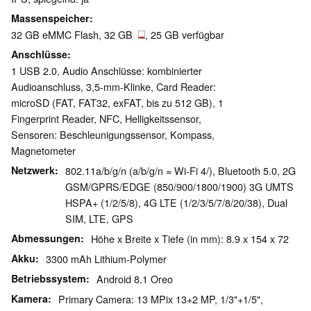
Massenspeicher
32 GB eMMC Flash, 32 GB
, 25 GB verfügbar
Anschlüsse
1 USB 2.0, Audio Anschlüsse: kombinierter
Audioanschluss, 3,5-mm-Klinke, Card Reader:
microSD (FAT, FAT32, exFAT, bis zu 512 GB), 1
Fingerprint Reader, NFC, Helligkeitssensor,
Sensoren: Beschleunigungssensor, Kompass,
Magnetometer
Netzwerk
802.11a/b/g/n (a/b/g/n = Wi-Fi 4/), Bluetooth 5.0, 2G
GSM/GPRS/EDGE (850/900/1800/1900) 3G UMTS
HSPA+ (1/2/5/8), 4G LTE (1/2/3/5/7/8/20/38), Dual
SIM, LTE, GPS
Abmessungen
Höhe x Breite x Tiefe (in mm): 8.9 x 154 x 72
Akku
3300 mAh Lithium-Polymer
Betriebssystem
Android 8.1 Oreo
Kamera
Primary Camera: 13 MPix 13+2 MP, 1/3"+1/5",