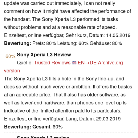
update was carried out immediately, I can not really
comment on how it might have affected the performance of
the handset. The Sony Xperia L3 performed its tasks
without problems and at a reasonable rate of speed.
Einzeltest, online verfügbar, Sehr kurz, Datum: 14.05.2019
Bewertung:
Preis: 80% Leistung: 60% Gehäuse: 80%
Sony Xperia L3 Review
60%
Quelle:
Trusted Reviews
EN→DE
Archive.org
version
The Sony Xperia L3 fills a hole in the Sony line-up, and
does so without much verve or ambition. It offers the basics
at an agreeable price. That it also has older software, as
well as lower-end hardware, than phones one level up is
indicative of the limited attention paid to its particulars.
Einzeltest, online verfügbar, Lang, Datum: 29.03.2019
Bewertung:
Gesamt
: 60%
Sony Xperia L3 review