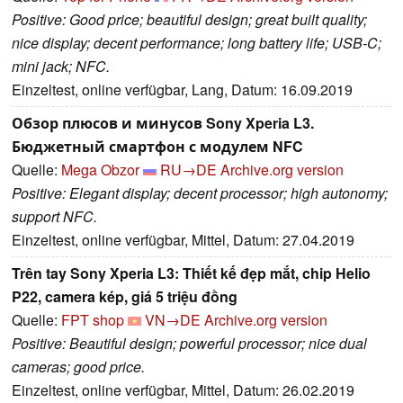
Positive: Good price; beautiful design; great built quality;
nice display; decent performance; long battery life; USB-C;
mini jack; NFC.
Einzeltest, online verfügbar, Lang, Datum: 16.09.2019
Обзор плюсов и минусов Sony Xperia L3.
Бюджетный смартфон с модулем NFC
Quelle:
Mega Obzor
RU→DE
Archive.org version
Positive: Elegant display; decent processor; high autonomy;
support NFC.
Einzeltest, online verfügbar, Mittel, Datum: 27.04.2019
Trên tay Sony Xperia L3: Thiết kế đẹp mắt, chip Helio
P22, camera kép, giá 5 triệu đồng
Quelle:
FPT shop
VN→DE
Archive.org version
Positive: Beautiful design; powerful processor; nice dual
cameras; good price.
Einzeltest, online verfügbar, Mittel, Datum: 26.02.2019