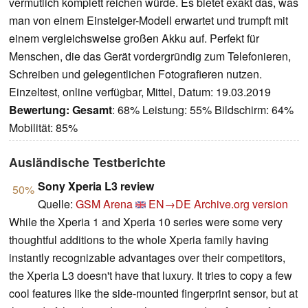
vermutlich komplett reichen würde. Es bietet exakt das, was
man von einem Einsteiger-Modell erwartet und trumpft mit
einem vergleichsweise großen Akku auf. Perfekt für
Menschen, die das Gerät vordergründig zum Telefonieren,
Schreiben und gelegentlichen Fotografieren nutzen.
Einzeltest, online verfügbar, Mittel, Datum: 19.03.2019
Bewertung:
Gesamt
: 68% Leistung: 55% Bildschirm: 64%
Mobilität: 85%
Ausländische Testberichte
Sony Xperia L3 review
50%
Quelle:
GSM Arena
EN→DE
Archive.org version
While the Xperia 1 and Xperia 10 series were some very
thoughtful additions to the whole Xperia family having
instantly recognizable advantages over their competitors,
the Xperia L3 doesn't have that luxury. It tries to copy a few
cool features like the side-mounted fingerprint sensor, but at