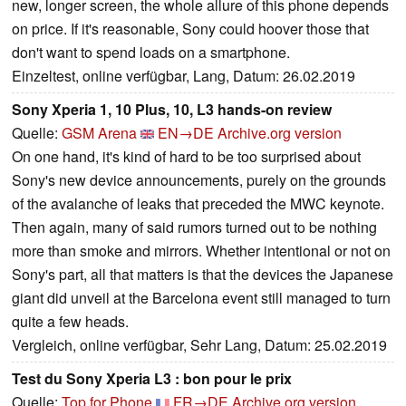
new, longer screen, the whole allure of this phone depends
on price. If it's reasonable, Sony could hoover those that
don't want to spend loads on a smartphone.
Einzeltest, online verfügbar, Lang, Datum: 26.02.2019
Sony Xperia 1, 10 Plus, 10, L3 hands-on review
Quelle:
GSM Arena
EN→DE
Archive.org version
On one hand, it's kind of hard to be too surprised about
Sony's new device announcements, purely on the grounds
of the avalanche of leaks that preceded the MWC keynote.
Then again, many of said rumors turned out to be nothing
more than smoke and mirrors. Whether intentional or not on
Sony's part, all that matters is that the devices the Japanese
giant did unveil at the Barcelona event still managed to turn
quite a few heads.
Vergleich, online verfügbar, Sehr Lang, Datum: 25.02.2019
Test du Sony Xperia L3 : bon pour le prix
Quelle:
Top for Phone
FR→DE
Archive.org version