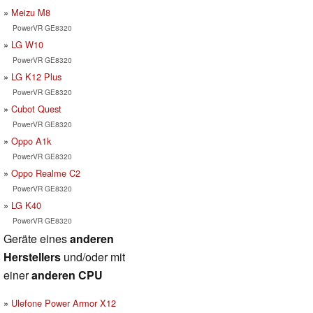
Meizu M8
PowerVR GE8320
LG W10
PowerVR GE8320
LG K12 Plus
PowerVR GE8320
Cubot Quest
PowerVR GE8320
Oppo A1k
PowerVR GE8320
Oppo Realme C2
PowerVR GE8320
LG K40
PowerVR GE8320
Geräte eines
anderen
Herstellers
und/oder mit
einer
anderen CPU
Ulefone Power Armor X12