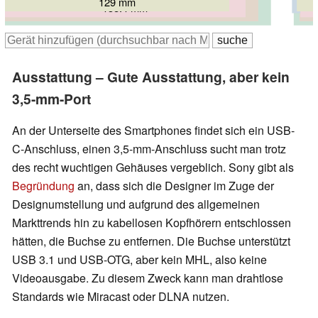
129 mm
135 mm
138.4 mm
145.7 mm
153 mm
Ausstattung – Gute Ausstattung, aber kein
3,5-mm-Port
An der Unterseite des Smartphones findet sich ein USB-
C-Anschluss, einen 3,5-mm-Anschluss sucht man trotz
des recht wuchtigen Gehäuses vergeblich. Sony gibt als
Begründung
an, dass sich die Designer im Zuge der
Designumstellung und aufgrund des allgemeinen
Markttrends hin zu kabellosen Kopfhörern entschlossen
hätten, die Buchse zu entfernen. Die Buchse unterstützt
USB 3.1 und USB-OTG, aber kein MHL, also keine
Videoausgabe. Zu diesem Zweck kann man drahtlose
Standards wie Miracast oder DLNA nutzen.