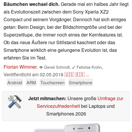
Bäumchen wechsel dich.
Gerade mal ein halbes Jahr liegt
als Evolutionszeit zwischen dem Sony Xperia XZ2
Compact und seinem Vorgänger. Dennoch hat sich einiges
getan: Beim Design, bei der Bildschirmgröße und bei der
Superzeitlupe, die immer noch eines der Kernfeatures ist.
Ob das neue Äußere nur Stillstand kaschiert oder das
Smartphone wirklich eine gelungene Evolution ist, das
erfahren Sie im Test.
Florian Wimmer
,
,
👁
Daniel Schmidt
,
✓
Felicitas Krohn
Veröffentlicht am
02.05.2018
🇺🇸
🇪🇸
...
Android
ARM
Touchscreen
Smartphone
Jetzt mitmachen:
Unsere große
Umfrage zur
Servicezufriedenheit
bei Laptops und
Smartphones 2026