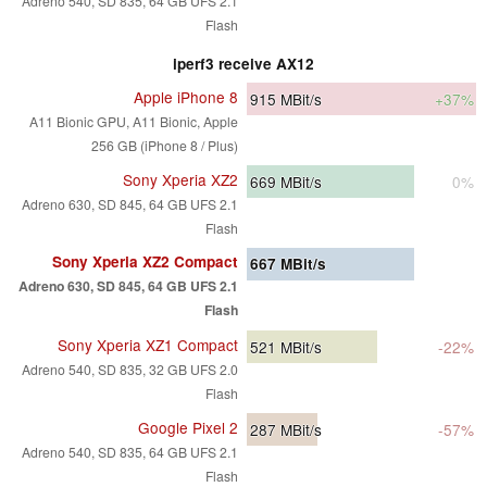
Adreno 540, SD 835, 64 GB UFS 2.1
Flash
iperf3 receive AX12
Apple iPhone 8
915
MBit/s
+37%
A11 Bionic GPU, A11 Bionic, Apple
256 GB (iPhone 8 / Plus)
Sony Xperia XZ2
669
MBit/s
0%
Adreno 630, SD 845, 64 GB UFS 2.1
Flash
Sony Xperia XZ2 Compact
667
MBit/s
Adreno 630, SD 845, 64 GB UFS 2.1
Flash
Sony Xperia XZ1 Compact
521
MBit/s
-22%
Adreno 540, SD 835, 32 GB UFS 2.0
Flash
Google Pixel 2
287
MBit/s
-57%
Adreno 540, SD 835, 64 GB UFS 2.1
Flash