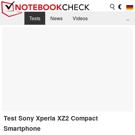
Tests
News
Videos
...
Benchmarks & Tech
Externe Tests
Kaufberatung
Deals
Suche
Jobs
Forum
Test Sony Xperia XZ2 Compact
Smartphone