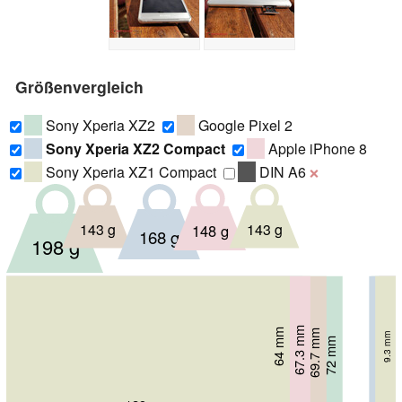
Größenvergleich
Sony Xperia XZ2
Google Pixel 2
Sony Xperia XZ2 Compact
Apple iPhone 8
Sony Xperia XZ1 Compact
DIN A6
❌
143 g
143 g
148 g
168 g
198 g
67.3 mm
64 mm
69.7 mm
65 mm
12.1 mm
9.3 mm
7.3 mm
72 mm
11.1 mm
7.8 mm