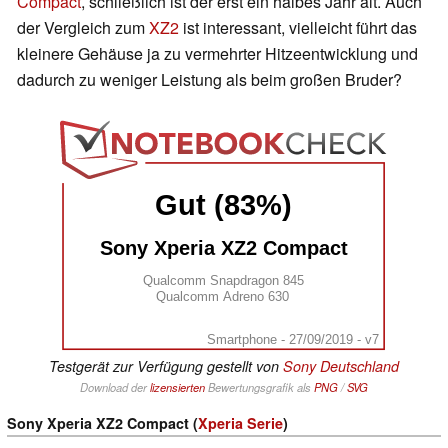
Compact
, schließlich ist der erst ein halbes Jahr alt. Auch
der Vergleich zum
XZ2
ist interessant, vielleicht führt das
kleinere Gehäuse ja zu vermehrter Hitzeentwicklung und
dadurch zu weniger Leistung als beim großen Bruder?
Gut (83%)
Sony Xperia XZ2 Compact
Qualcomm Snapdragon 845
Qualcomm Adreno 630
Smartphone - 27/09/2019 - v7
Testgerät zur Verfügung gestellt von
Sony Deutschland
Download der
lizensierten
Bewertungsgrafik als
PNG
/
SVG
Sony Xperia XZ2 Compact (
Xperia Serie
)