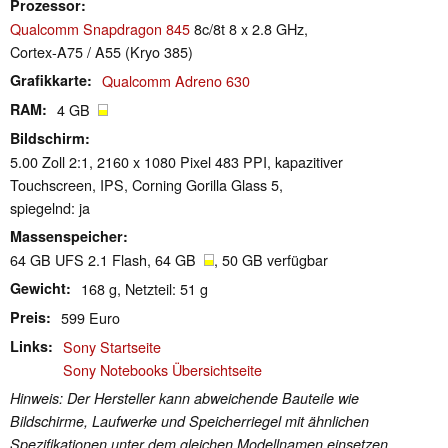
Prozessor
Qualcomm Snapdragon 845
8c/8t 8 x 2.8 GHz,
Cortex-A75 / A55 (Kryo 385)
Grafikkarte
Qualcomm Adreno 630
RAM
4 GB
Bildschirm
5.00 Zoll 2:1, 2160 x 1080 Pixel 483 PPI, kapazitiver
Touchscreen, IPS, Corning Gorilla Glass 5,
spiegelnd: ja
Massenspeicher
64 GB UFS 2.1 Flash, 64 GB
, 50 GB verfügbar
Gewicht
168 g, Netzteil: 51 g
Preis
599 Euro
Links
Sony Startseite
Sony Notebooks Übersichtseite
Hinweis: Der Hersteller kann abweichende Bauteile wie
Bildschirme, Laufwerke und Speicherriegel mit ähnlichen
Spezifikationen unter dem gleichen Modellnamen einsetzen.