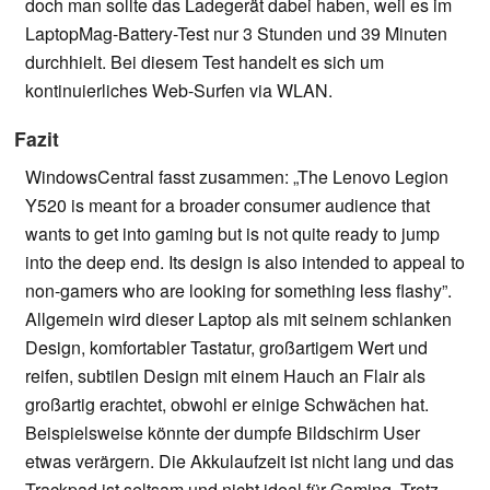
doch man sollte das Ladegerät dabei haben, weil es im
LaptopMag-Battery-Test nur 3 Stunden und 39 Minuten
durchhielt. Bei diesem Test handelt es sich um
kontinuierliches Web-Surfen via WLAN.
Fazit
WindowsCentral fasst zusammen: „The Lenovo Legion
Y520 is meant for a broader consumer audience that
wants to get into gaming but is not quite ready to jump
into the deep end. Its design is also intended to appeal to
non-gamers who are looking for something less flashy”.
Allgemein wird dieser Laptop als mit seinem schlanken
Design, komfortabler Tastatur, großartigem Wert und
reifen, subtilen Design mit einem Hauch an Flair als
großartig erachtet, obwohl er einige Schwächen hat.
Beispielsweise könnte der dumpfe Bildschirm User
etwas verärgern. Die Akkulaufzeit ist nicht lang und das
Trackpad ist seltsam und nicht ideal für Gaming. Trotz