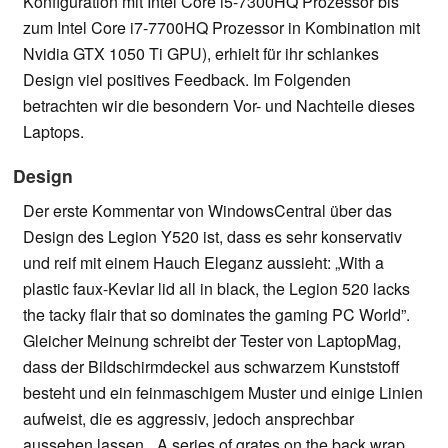
Konfiguration mit Intel Core i5-7300HQ Prozessor bis
zum Intel Core i7-7700HQ Prozessor in Kombination mit
Nvidia GTX 1050 Ti GPU), erhielt für ihr schlankes
Design viel positives Feedback. Im Folgenden
betrachten wir die besondern Vor- und Nachteile dieses
Laptops.
Design
Der erste Kommentar von WindowsCentral über das
Design des Legion Y520 ist, dass es sehr konservativ
und reif mit einem Hauch Eleganz aussieht: „With a
plastic faux-Kevlar lid all in black, the Legion 520 lacks
the tacky flair that so dominates the gaming PC World”.
Gleicher Meinung schreibt der Tester von LaptopMag,
dass der Bildschirmdeckel aus schwarzem Kunststoff
besteht und ein feinmaschigem Muster und einige Linien
aufweist, die es aggressiv, jedoch ansprechbar
aussehen lassen. „A series of grates on the back wrap