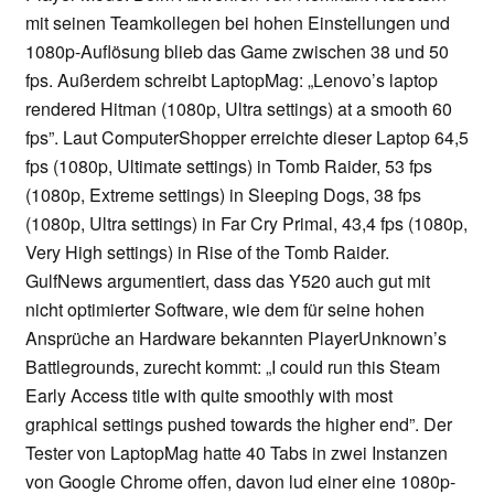
mit seinen Teamkollegen bei hohen Einstellungen und
1080p-Auflösung blieb das Game zwischen 38 und 50
fps. Außerdem schreibt LaptopMag: „Lenovo’s laptop
rendered Hitman (1080p, Ultra settings) at a smooth 60
fps”. Laut ComputerShopper erreichte dieser Laptop 64,5
fps (1080p, Ultimate settings) in Tomb Raider, 53 fps
(1080p, Extreme settings) in Sleeping Dogs, 38 fps
(1080p, Ultra settings) in Far Cry Primal, 43,4 fps (1080p,
Very High settings) in Rise of the Tomb Raider.
GulfNews argumentiert, dass das Y520 auch gut mit
nicht optimierter Software, wie dem für seine hohen
Ansprüche an Hardware bekannten PlayerUnknown’s
Battlegrounds, zurecht kommt: „I could run this Steam
Early Access title with quite smoothly with most
graphical settings pushed towards the higher end”. Der
Tester von LaptopMag hatte 40 Tabs in zwei Instanzen
von Google Chrome offen, davon lud einer eine 1080p-