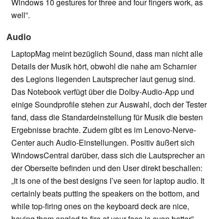
Windows 10 gestures for three and four fingers work, as
well”.
Audio
LaptopMag meint bezüglich Sound, dass man nicht alle
Details der Musik hört, obwohl die nahe am Scharnier
des Legions liegenden Lautsprecher laut genug sind.
Das Notebook verfügt über die Dolby-Audio-App und
einige Soundprofile stehen zur Auswahl, doch der Tester
fand, dass die Standardeinstellung für Musik die besten
Ergebnisse brachte. Zudem gibt es im Lenovo-Nerve-
Center auch Audio-Einstellungen. Positiv äußert sich
WindowsCentral darüber, dass sich die Lautsprecher an
der Oberseite befinden und den User direkt beschallen:
„It is one of the best designs I’ve seen for laptop audio. It
certainly beats putting the speakers on the bottom, and
while top-firing ones on the keyboard deck are nice,
having them angled to fire at your face is even better”.