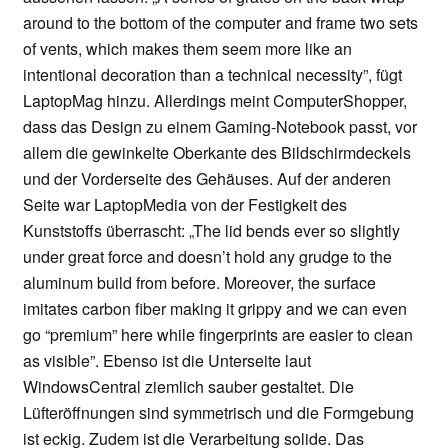
around to the bottom of the computer and frame two sets
of vents, which makes them seem more like an
intentional decoration than a technical necessity”, fügt
LaptopMag hinzu. Allerdings meint ComputerShopper,
dass das Design zu einem Gaming-Notebook passt, vor
allem die gewinkelte Oberkante des Bildschirmdeckels
und der Vorderseite des Gehäuses. Auf der anderen
Seite war LaptopMedia von der Festigkeit des
Kunststoffs überrascht: „The lid bends ever so slightly
under great force and doesn’t hold any grudge to the
aluminum build from before. Moreover, the surface
imitates carbon fiber making it grippy and we can even
go “premium” here while fingerprints are easier to clean
as visible”. Ebenso ist die Unterseite laut
WindowsCentral ziemlich sauber gestaltet. Die
Lüfteröffnungen sind symmetrisch und die Formgebung
ist eckig. Zudem ist die Verarbeitung solide. Das