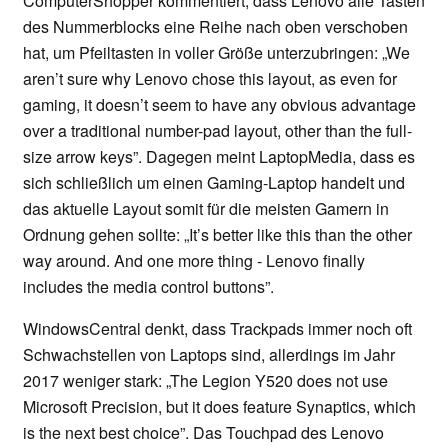
ComputerShopper kommentiert, dass Lenovo alle Tasten
des Nummerblocks eine Reihe nach oben verschoben
hat, um Pfeiltasten in voller Größe unterzubringen: „We
aren’t sure why Lenovo chose this layout, as even for
gaming, it doesn’t seem to have any obvious advantage
over a traditional number-pad layout, other than the full-
size arrow keys”. Dagegen meint LaptopMedia, dass es
sich schließlich um einen Gaming-Laptop handelt und
das aktuelle Layout somit für die meisten Gamern in
Ordnung gehen sollte: „It’s better like this than the other
way around. And one more thing - Lenovo finally
includes the media control buttons”.
WindowsCentral denkt, dass Trackpads immer noch oft
Schwachstellen von Laptops sind, allerdings im Jahr
2017 weniger stark: „The Legion Y520 does not use
Microsoft Precision, but it does feature Synaptics, which
is the next best choice”. Das Touchpad des Lenovo