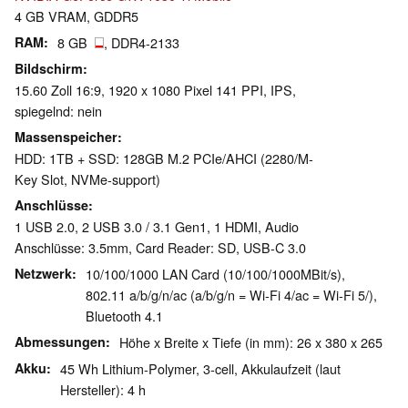
4 GB VRAM, GDDR5
RAM
8 GB
, DDR4-2133
Bildschirm
15.60 Zoll 16:9, 1920 x 1080 Pixel 141 PPI, IPS,
spiegelnd: nein
Massenspeicher
HDD: 1TB + SSD: 128GB M.2 PCIe/AHCI (2280/M-
Key Slot, NVMe-support)
Anschlüsse
1 USB 2.0, 2 USB 3.0 / 3.1 Gen1, 1 HDMI, Audio
Anschlüsse: 3.5mm, Card Reader: SD, USB-C 3.0
Netzwerk
10/100/1000 LAN Card (10/100/1000MBit/s),
802.11 a/b/g/n/ac (a/b/g/n = Wi-Fi 4/ac = Wi-Fi 5/),
Bluetooth 4.1
Abmessungen
Höhe x Breite x Tiefe (in mm): 26 x 380 x 265
Akku
45 Wh Lithium-Polymer, 3-cell, Akkulaufzeit (laut
Hersteller): 4 h