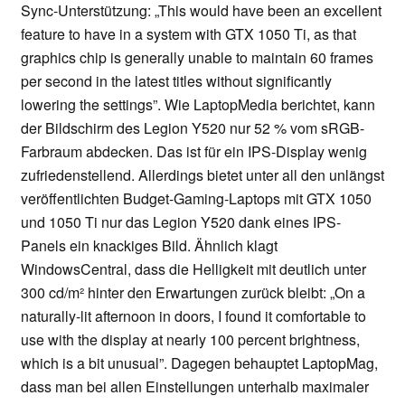
Sync-Unterstützung: „This would have been an excellent
feature to have in a system with GTX 1050 Ti, as that
graphics chip is generally unable to maintain 60 frames
per second in the latest titles without significantly
lowering the settings”. Wie LaptopMedia berichtet, kann
der Bildschirm des Legion Y520 nur 52 % vom sRGB-
Farbraum abdecken. Das ist für ein IPS-Display wenig
zufriedenstellend. Allerdings bietet unter all den unlängst
veröffentlichten Budget-Gaming-Laptops mit GTX 1050
und 1050 Ti nur das Legion Y520 dank eines IPS-
Panels ein knackiges Bild. Ähnlich klagt
WindowsCentral, dass die Helligkeit mit deutlich unter
300 cd/m² hinter den Erwartungen zurück bleibt: „On a
naturally-lit afternoon in doors, I found it comfortable to
use with the display at nearly 100 percent brightness,
which is a bit unusual”. Dagegen behauptet LaptopMag,
dass man bei allen Einstellungen unterhalb maximaler