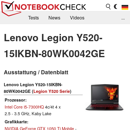
Tests
News
Videos
...
Benchmarks & Tech
Externe Tests
Lenovo Legion Y520-
Kaufberatung
Deals
Suche
Jobs
15IKBN-80WK0042GE
Forum
Ausstattung / Datenblatt
Lenovo Legion Y520-15IKBN-
80WK0042GE (
Legion Y520 Serie
)
Prozessor
Intel Core i5-7300HQ
4c/4t 4 x
2.5 - 3.5 GHz, Kaby Lake
Grafikkarte
NVIDIA GeForce GTX 1050 Ti Mobile
-