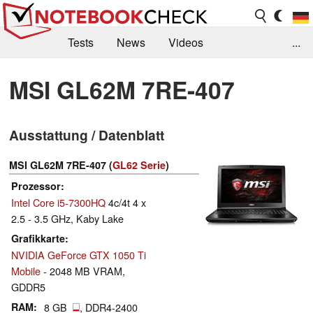
Tests
News
Videos
...
Benchmarks & Tech
Externe Tests
MSI GL62M 7RE-407
Kaufberatung
Deals
Suche
Jobs
Ausstattung / Datenblatt
Forum
MSI GL62M 7RE-407 (
GL62 Serie
)
Prozessor
Intel Core i5-7300HQ
4c/4t 4 x
2.5 - 3.5 GHz, Kaby Lake
Grafikkarte
NVIDIA GeForce GTX 1050 Ti
Mobile
- 2048 MB VRAM,
GDDR5
RAM
8 GB
, DDR4-2400