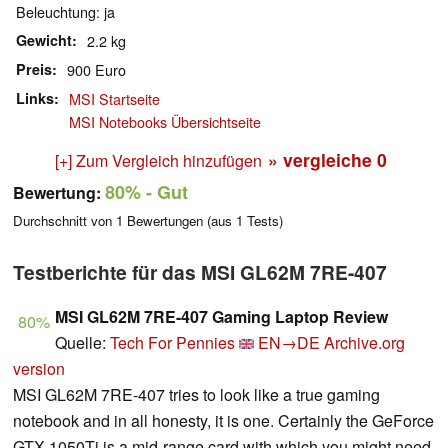
Beleuchtung: ja
Gewicht
2.2 kg
Preis
900 Euro
Links
MSI Startseite
MSI Notebooks Übersichtseite
» vergleiche
0
[+] Zum Vergleich hinzufügen
80%
- Gut
Bewertung:
Durchschnitt von
1
Bewertungen (aus
1
Tests)
Testberichte für das MSI GL62M 7RE-407
MSI GL62M 7RE-407 Gaming Laptop Review
80%
Quelle:
Tech For Pennies
EN→DE
Archive.org
version
MSI GL62M 7RE-407 tries to look like a true gaming
notebook and in all honesty, it is one. Certainly the GeForce
GTX 1050Ti is a mid-range card with which you might need