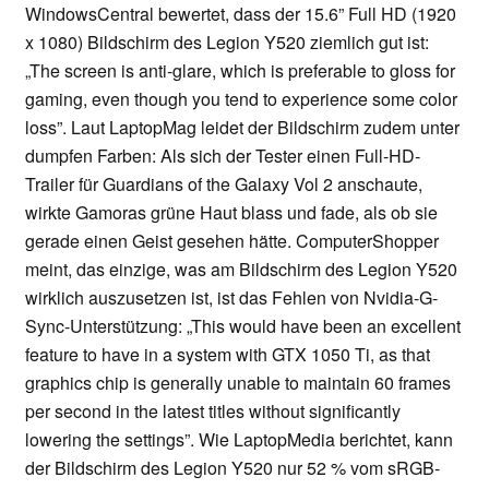
WindowsCentral bewertet, dass der 15.6” Full HD (1920
x 1080) Bildschirm des Legion Y520 ziemlich gut ist:
„The screen is anti-glare, which is preferable to gloss for
gaming, even though you tend to experience some color
loss”. Laut LaptopMag leidet der Bildschirm zudem unter
dumpfen Farben: Als sich der Tester einen Full-HD-
Trailer für Guardians of the Galaxy Vol 2 anschaute,
wirkte Gamoras grüne Haut blass und fade, als ob sie
gerade einen Geist gesehen hätte. ComputerShopper
meint, das einzige, was am Bildschirm des Legion Y520
wirklich auszusetzen ist, ist das Fehlen von Nvidia-G-
Sync-Unterstützung: „This would have been an excellent
feature to have in a system with GTX 1050 Ti, as that
graphics chip is generally unable to maintain 60 frames
per second in the latest titles without significantly
lowering the settings”. Wie LaptopMedia berichtet, kann
der Bildschirm des Legion Y520 nur 52 % vom sRGB-