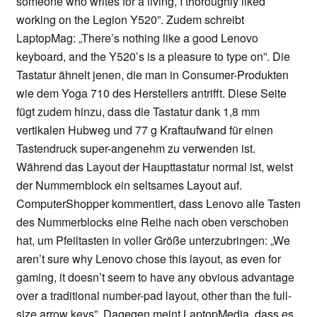
someone who writes for a living, I thoroughly liked
working on the Legion Y520”. Zudem schreibt
LaptopMag: „There’s nothing like a good Lenovo
keyboard, and the Y520’s is a pleasure to type on”. Die
Tastatur ähnelt jenen, die man in Consumer-Produkten
wie dem Yoga 710 des Herstellers antrifft. Diese Seite
fügt zudem hinzu, dass die Tastatur dank 1,8 mm
vertikalen Hubweg und 77 g Kraftaufwand für einen
Tastendruck super-angenehm zu verwenden ist.
Während das Layout der Haupttastatur normal ist, weist
der Nummernblock ein seltsames Layout auf.
ComputerShopper kommentiert, dass Lenovo alle Tasten
des Nummerblocks eine Reihe nach oben verschoben
hat, um Pfeiltasten in voller Größe unterzubringen: „We
aren’t sure why Lenovo chose this layout, as even for
gaming, it doesn’t seem to have any obvious advantage
over a traditional number-pad layout, other than the full-
size arrow keys”. Dagegen meint LaptopMedia, dass es