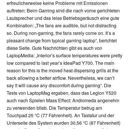
erfreulicherweise keine Probleme mit Emissionen
auftreten: Beim Gaming sind die nach vorne gerichteten
Lautsprecher und das leise Betriebsgeräusch eine gute
Kombination: „The fans are audible, but not distracting
so. During non-gaming, the fans rarely come on. It’s a
pleasant change from typical gaming laptop”, berichtet
diese Seite. Gute Nachrichten gibt es auch von
LaptopMedia: „Interior’s surface temperatures were pretty
low compared to last year’s IdeaPad Y700. The main
reason for this is the moved heat dispersing grills at the
back allowing a better airflow. Nevertheless, we can’t
say it will cause any discomfort during gaming”. Die
Tests von LaptopMag ergaben, dass das Legion Y520
auch nach Spielen Mass Effect: Andromeda angenehm
zu verwenden blieb. Die Temperatur betrug am
Touchpad 25 °C (77 Fahrenheit). An Tastatur und der
Unterseite des System wurden 30,56 °C (87 Fahrenheit)