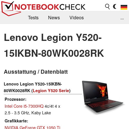
Tests
News
Videos
...
Benchmarks & Tech
Externe Tests
Lenovo Legion Y520-
Kaufberatung
Deals
Suche
Jobs
15IKBN-80WK0028RK
Forum
Ausstattung / Datenblatt
Lenovo Legion Y520-15IKBN-
80WK0028RK (
Legion Y520 Serie
)
Prozessor
Intel Core i5-7300HQ
4c/4t 4 x
2.5 - 3.5 GHz, Kaby Lake
Grafikkarte
NVIDIA GeForce GTX 1050 Ti