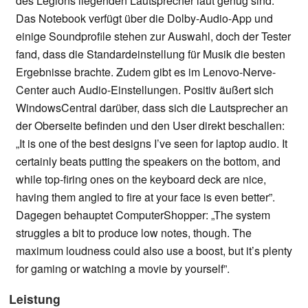
des Legions liegenden Lautsprecher laut genug sind.
Das Notebook verfügt über die Dolby-Audio-App und
einige Soundprofile stehen zur Auswahl, doch der Tester
fand, dass die Standardeinstellung für Musik die besten
Ergebnisse brachte. Zudem gibt es im Lenovo-Nerve-
Center auch Audio-Einstellungen. Positiv äußert sich
WindowsCentral darüber, dass sich die Lautsprecher an
der Oberseite befinden und den User direkt beschallen:
„It is one of the best designs I’ve seen for laptop audio. It
certainly beats putting the speakers on the bottom, and
while top-firing ones on the keyboard deck are nice,
having them angled to fire at your face is even better”.
Dagegen behauptet ComputerShopper: „The system
struggles a bit to produce low notes, though. The
maximum loudness could also use a boost, but it’s plenty
for gaming or watching a movie by yourself”.
Leistung