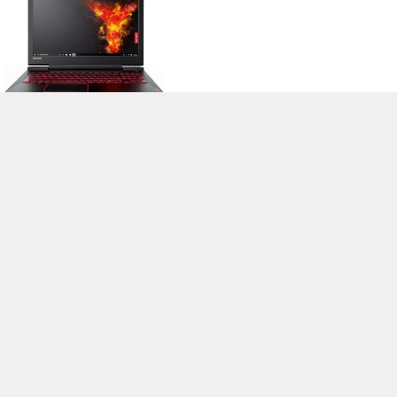
>
Notebook Test, Laptop Test und News
>
Externe Tests
> Lenovo Legion
Y520-15IKBN-80WK0028RK
Autor: Stefan Hinum (Update: 5.06.2017)
loading failed!
loading failed!
Impressum
|
Team
|
Datenschutz
|
Kontakt
|
Cookie
Einstellungen
| 10.08.2026 04:55