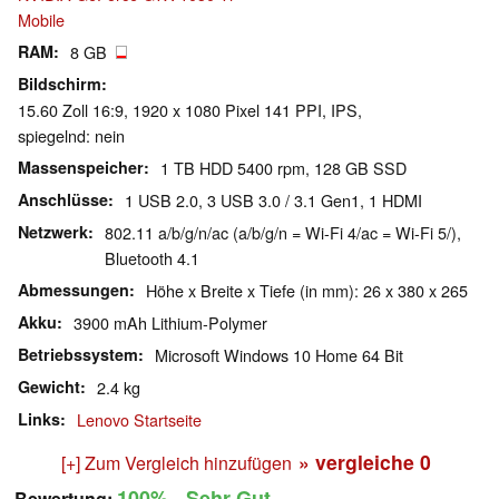
Mobile
RAM
8 GB
Bildschirm
15.60 Zoll 16:9, 1920 x 1080 Pixel 141 PPI, IPS,
spiegelnd: nein
Massenspeicher
1 TB HDD 5400 rpm, 128 GB SSD
Anschlüsse
1 USB 2.0, 3 USB 3.0 / 3.1 Gen1, 1 HDMI
Netzwerk
802.11 a/b/g/n/ac (a/b/g/n = Wi-Fi 4/ac = Wi-Fi 5/),
Bluetooth 4.1
Abmessungen
Höhe x Breite x Tiefe (in mm): 26 x 380 x 265
Akku
3900 mAh Lithium-Polymer
Betriebssystem
Microsoft Windows 10 Home 64 Bit
Gewicht
2.4 kg
Links
Lenovo Startseite
» vergleiche
0
[+] Zum Vergleich hinzufügen
100%
- Sehr Gut
Bewertung: