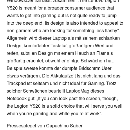
WindowsCentral fasst zusammen: „The Lenovo Legion
Y520 is meant for a broader consumer audience that
wants to get into gaming but is not quite ready to jump
into the deep end. Its design is also intended to appeal to
non-gamers who are looking for something less flashy”.
Allgemein wird dieser Laptop als mit seinem schlanken
Design, komfortabler Tastatur, großartigem Wert und
reifen, subtilen Design mit einem Hauch an Flair als
großartig erachtet, obwohl er einige Schwächen hat.
Beispielsweise könnte der dumpfe Bildschirm User
etwas verärgern. Die Akkulaufzeit ist nicht lang und das
Trackpad ist seltsam und nicht ideal für Gaming. Trotz
solcher Schwächen beurteilt LaptopMag dieses
Notebook gut: „If you can look past the screen, though,
the Legion Y520 is a solid choice that will serve you well
when you’re gaming and while you’re at work”.
Pressespiegel von Capuchino Saber