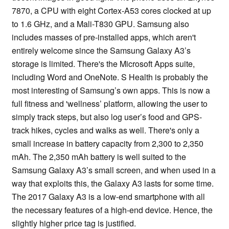
7870, a CPU with eight Cortex-A53 cores clocked at up
to 1.6 GHz, and a Mali-T830 GPU. Samsung also
includes masses of pre-installed apps, which aren't
entirely welcome since the Samsung Galaxy A3’s
storage is limited. There's the Microsoft Apps suite,
including Word and OneNote. S Health is probably the
most interesting of Samsung’s own apps. This is now a
full fitness and 'wellness’ platform, allowing the user to
simply track steps, but also log user’s food and GPS-
track hikes, cycles and walks as well. There's only a
small increase in battery capacity from 2,300 to 2,350
mAh. The 2,350 mAh battery is well suited to the
Samsung Galaxy A3’s small screen, and when used in a
way that exploits this, the Galaxy A3 lasts for some time.
The 2017 Galaxy A3 is a low-end smartphone with all
the necessary features of a high-end device. Hence, the
slightly higher price tag is justified.