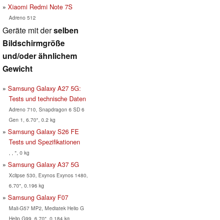
Xiaomi Redmi Note 7S
Adreno 512
Geräte mit der
selben
Bildschirmgröße
und/oder ähnlichem
Gewicht
Samsung Galaxy A27 5G:
Tests und technische Daten
Adreno 710, Snapdragon 6 SD 6
Gen 1, 6.70", 0.2 kg
Samsung Galaxy S26 FE
Tests und Spezifikationen
, , ", 0 kg
Samsung Galaxy A37 5G
Xclipse 530, Exynos Exynos 1480,
6.70", 0.196 kg
Samsung Galaxy F07
Mali-G57 MP2, Mediatek Helio G
Helio G99, 6.70", 0.184 kg