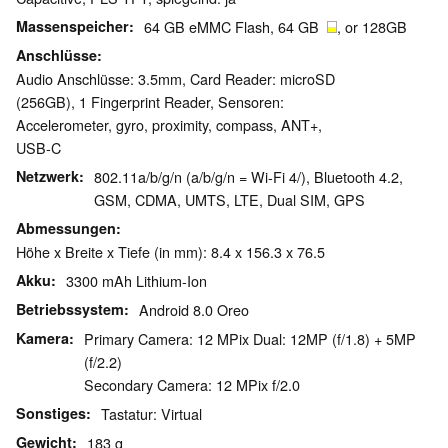
Massenspeicher
64 GB eMMC Flash, 64 GB
, or 128GB
Anschlüsse
Audio Anschlüsse: 3.5mm, Card Reader: microSD
(256GB), 1 Fingerprint Reader, Sensoren:
Accelerometer, gyro, proximity, compass, ANT+,
USB-C
Netzwerk
802.11a/b/g/n (a/b/g/n = Wi-Fi 4/), Bluetooth 4.2,
GSM, CDMA, UMTS, LTE, Dual SIM, GPS
Abmessungen
Höhe x Breite x Tiefe (in mm): 8.4 x 156.3 x 76.5
Akku
3300 mAh Lithium-Ion
Betriebssystem
Android 8.0 Oreo
Kamera
Primary Camera: 12 MPix Dual: 12MP (f/1.8) + 5MP
(f/2.2)
Secondary Camera: 12 MPix f/2.0
Sonstiges
Tastatur: Virtual
Gewicht
183 g