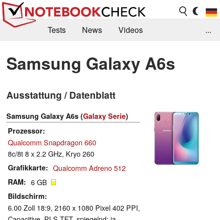
Tests
News
Videos
...
Benchmarks & Tech
Externe Tests
Samsung Galaxy A6s
Kaufberatung
Deals
Suche
Jobs
Ausstattung / Datenblatt
Forum
Samsung Galaxy A6s (
Galaxy Serie
)
Prozessor
Qualcomm Snapdragon 660
8c/8t 8 x 2.2 GHz, Kryo 260
Grafikkarte
Qualcomm Adreno 512
RAM
6 GB
Bildschirm
6.00 Zoll 18:9, 2160 x 1080 Pixel 402 PPI,
Capacitive, PLS TFT, spiegelnd: ja