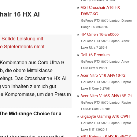
MSI Crosshair A16 HX
hair 16 HX AI
D8WGKG
GeForce RTX 5070 Laptop, Dragon
Range R9 8940HX
HP Omen 16-am0000
 Solide Leistung mit
GeForce RTX 5070 Laptop, Arrow
e Spielerlebnis nicht
Lake Ultra 7 255H
Dell 16 Premium
 Kombination aus Core Ultra 9
GeForce RTX 5070 Laptop, Arrow
Lake Ultra 9 285H
, die obere Mittelklasse
Acer Nitro V16 ANV16-72
elingt. Das Crosshair 16 HX AI
GeForce RTX 5070 Laptop, Raptor
 von Inhalten ziemlich gut
Lake-H Core 9 270H
iche Kompromisse, um den Preis in
Acer Nitro V 16S ANV16S-71
GeForce RTX 5070 Laptop, Raptor
Lake-H Core 9 270H
The Mid-range Choice for a
Gigabyte Gaming A16 CWH
GeForce RTX 5070 Laptop, Raptor
Lake-H i7-13620H
MSI Katana 15 HX B14WGK