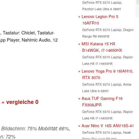
GeForce RTX 5070 Laptop,
Panther Lake Ultra 9 386H
Lenovo Legion Pro 5
16AFR10
GeForce RTX 5070 Laptop, Dragon
Tastatur: Chiclet, Tastatur-
Range R9 9955HX
App Player, Nahimic Audio, 12
MSI Katana 15 HX
B14WGK, i7-14650HX
GeForce RTX 5070 Laptop, Raptor
Lake-HX i7-14650HX
Lenovo Yoga Pro 9 16IAH10,
RTX 5070
GeForce RTX 5070 Laptop, Arrow
Lake Ultra 9 285H
Asus TUF Gaming F16
» vergleiche
0
FX608JPR
GeForce RTX 5070 Laptop, Raptor
Lake-HX i7-14650HX
Acer Nitro V 16S ANV16S-41
 Bildschirm: 75% Mobilität: 66%,
GeForce RTX 5070 Laptop, Hawk
en: 72%
Point (Zen 4/4c) R7 260