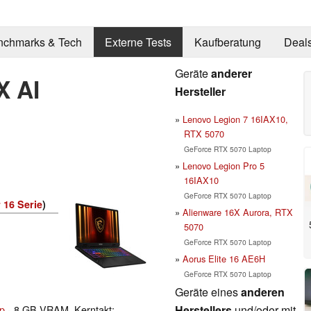
nchmarks & Tech
Externe Tests
Kaufberatung
Deal
Geräte
anderer
X AI
Hersteller
Lenovo Legion 7 16IAX10,
RTX 5070
GeForce RTX 5070 Laptop
Lenovo Legion Pro 5
16IAX10
GeForce RTX 5070 Laptop
 16 Serie
)
Alienware 16X Aurora, RTX
5070
GeForce RTX 5070 Laptop
Aorus Elite 16 AE6H
GeForce RTX 5070 Laptop
Geräte eines
anderen
Herstellers
und/oder mit
p
- 8 GB VRAM, Kerntakt: