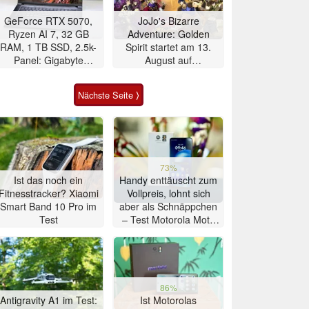
GeForce RTX 5070,
JoJo's Bizarre
Ryzen AI 7, 32 GB
Adventure: Golden
RAM, 1 TB SSD, 2.5k-
Spirit startet am 13.
Panel: Gigabyte
August auf
Gaming-Notebook im
Mobilgeräten
Angebot
Nächste Seite ⟩
73%
Ist das noch ein
Handy enttäuscht zum
Fitnesstracker? Xiaomi
Vollpreis, lohnt sich
Smart Band 10 Pro im
aber als Schnäppchen
Test
– Test Motorola Moto
G47 Smartphone
86%
Antigravity A1 im Test:
Ist Motorolas