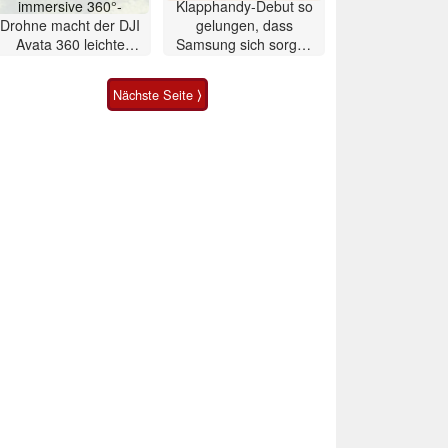
immersive 360°-
Klapphandy-Debut so
Drohne macht der DJI
gelungen, dass
Avata 360 leichte
Samsung sich sorgen
Konkurrenz
muss? – Razr Fold
Smartphone im Test
Nächste Seite ⟩