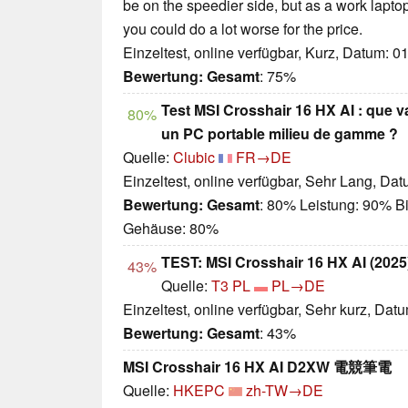
be on the speedier side, but as a work lapt
you could do a lot worse for the price.
Einzeltest, online verfügbar, Kurz, Datum: 0
Bewertung:
Gesamt
: 75%
Test MSI Crosshair 16 HX AI : que 
80%
un PC portable milieu de gamme ?
Quelle:
Clubic
FR→DE
Einzeltest, online verfügbar, Sehr Lang, Da
Bewertung:
Gesamt
: 80% Leistung: 90% Bi
Gehäuse: 80%
TEST: MSI Crosshair 16 HX AI (2025
43%
Quelle:
T3 PL
PL→DE
Einzeltest, online verfügbar, Sehr kurz, Dat
Bewertung:
Gesamt
: 43%
MSI Crosshair 16 HX AI D2XW 電競筆電
Quelle:
HKEPC
zh-TW→DE