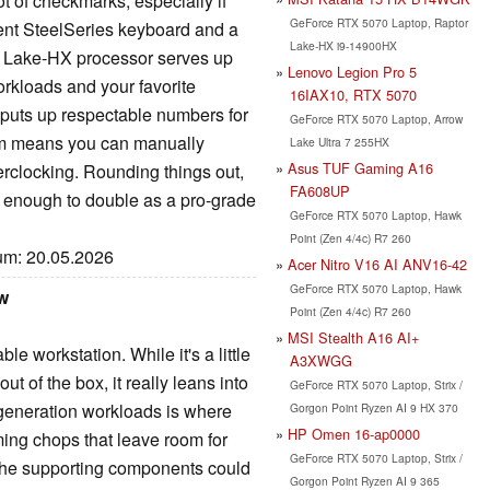
 of checkmarks, especially if
GeForce RTX 5070 Laptop, Raptor
llent SteelSeries keyboard and a
Lake-HX i9-14900HX
w Lake-HX processor serves up
Lenovo Legion Pro 5
rkloads and your favorite
16IAX10, RTX 5070
puts up respectable numbers for
GeForce RTX 5070 Laptop, Arrow
om means you can manually
Lake Ultra 7 255HX
Asus TUF Gaming A16
rclocking. Rounding things out,
FA608UP
e enough to double as a pro-grade
GeForce RTX 5070 Laptop, Hawk
Point (Zen 4/4c) R7 260
tum: 20.05.2026
Acer Nitro V16 AI ANV16-42
GeForce RTX 5070 Laptop, Hawk
ew
Point (Zen 4/4c) R7 260
MSI Stealth A16 AI+
e workstation. While it's a little
A3XWGG
t of the box, it really leans into
GeForce RTX 5070 Laptop, Strix /
generation workloads is where
Gorgon Point Ryzen AI 9 HX 370
HP Omen 16-ap0000
ming chops that leave room for
GeForce RTX 5070 Laptop, Strix /
 The supporting components could
Gorgon Point Ryzen AI 9 365