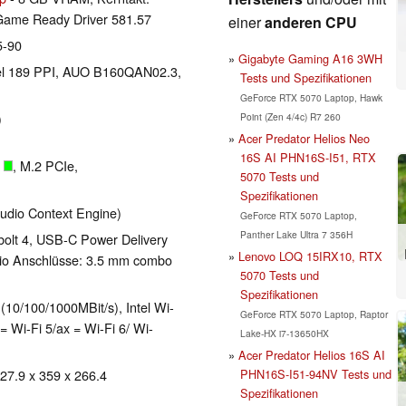
ame Ready Driver 581.57
einer
anderen CPU
5-90
Gigabyte Gaming A16 3WH
ixel 189 PPI, AUO B160QAN02.3,
Tests und Spezifikationen
GeForce RTX 5070 Laptop, Hawk
)
Point (Zen 4/4c) R7 260
Acer Predator Helios Neo
16S AI PHN16S-I51, RTX
B
, M.2 PCIe,
5070 Tests und
Spezifikationen
udio Context Engine)
GeForce RTX 5070 Laptop,
Panther Lake Ultra 7 356H
bolt 4, USB-C Power Delivery
Lenovo LOQ 15IRX10, RTX
dio Anschlüsse: 3.5 mm combo
5070 Tests und
Spezifikationen
10/100/1000MBit/s), Intel Wi-
GeForce RTX 5070 Laptop, Raptor
= Wi-Fi 5/ax = Wi-Fi 6/ Wi-
Lake-HX i7-13650HX
Acer Predator Helios 16S AI
PHN16S-I51-94NV Tests und
 27.9 x 359 x 266.4
Spezifikationen