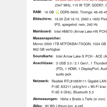
2347 MHz, 115 W TDP, GDDR7, G
RAM
16 GB
, DDR5-5600, Timings: 46-45-4
Bildschirm
16.00 Zoll 16:10, 2560 x 1600 P
IPS, spiegelnd: nein, 240 Hz
Mainboard
Intel HM870 (Arrow Lake-HX PCH
Massenspeicher
Micron 2500 1TB MTFDKBA1T0QGN, 1024 G
862 GB verfügbar
Soundkarte
Intel Arrow Lake-S PCH - ACE (A
Anschlüsse
3 USB 3.0 / 3.1 Gen1, 1 Thunder
(PD), 1 HDMI, 1 DisplayPort, Au
audio jack
Netzwerk
Realtek RTL8168/8111 Gigabit-LAN (
Fi 6E AX211 (a/b/g/h/n = Wi-Fi 4/ac 
Fi 6E 6 GHz), Bluetooth 5.3
Abmessungen
Höhe x Breite x Tiefe (in mm):
Akku
90 Wh Lithium-Ion, 4-cell