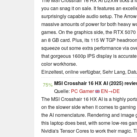
The MSI Crosshair 16 HX AI D2XW ticks a lot
you can snag it on sale. It features an exce
surprisingly capable audio setup. The Arro
massive amounts of power for both heavy wo
games. On the graphics side, the RTX 5070 
an 8 GB card. Plus, its 115 W TGP headro
squeeze out some extra performance via ove
that gorgeous 1600p IPS display is accurat
color workhorse.
Einzeltest, online verfügbar, Sehr Lang, Da
MSI Crosshair 16 HX AI (2025) revi
75%
Quelle:
PC Gamer
EN→DE
The MSI Crosshair 16 HX AI is a highly portabl
on the slower side when it comes to gaming ou
the AI nomenclature. Rendering and image 
this laptop does best, with some low-res ga
Nvidia's Tensor Cores to work their magic.