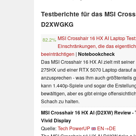
Testberichte für das MSI Cross
D2XWGKG
MSI Crosshair 16 HX AI Laptop Test:
82.2%
Einschränkungen, die das eigentlich
beeinträchtigen
|
Notebookcheck
Das MSI Crosshair 16 HX AI zielt mit seiner
275HX und einer RTX 5070 Laptop darauf ab
anzusprechen - was ihm auch größtenteils g
kann 1.440p-Spiele und sogar die Erstellung
bewältigen, aber es gibt einige offensichtl
Schach zu halten.
MSI Crosshair 16 HX AI (D2XW) Review - 
Vivid Display
Quelle:
Tech PowerUP
EN→DE