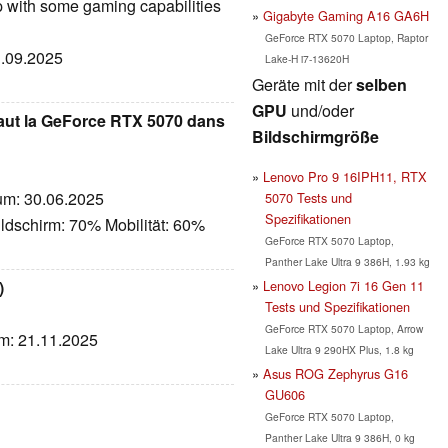
op with some gaming capabilities
Gigabyte Gaming A16 GA6H
GeForce RTX 5070 Laptop, Raptor
1.09.2025
Lake-H i7-13620H
Geräte mit der
selben
GPU
und/oder
vaut la GeForce RTX 5070 dans
Bildschirmgröße
Lenovo Pro 9 16IPH11, RTX
tum: 30.06.2025
5070 Tests und
Spezifikationen
ldschirm: 70% Mobilität: 60%
GeForce RTX 5070 Laptop,
Panther Lake Ultra 9 386H, 1.93 kg
Lenovo Legion 7i 16 Gen 11
)
Tests und Spezifikationen
GeForce RTX 5070 Laptop, Arrow
um: 21.11.2025
Lake Ultra 9 290HX Plus, 1.8 kg
Asus ROG Zephyrus G16
GU606
GeForce RTX 5070 Laptop,
Panther Lake Ultra 9 386H, 0 kg