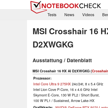
Tests
News
Videos
Be
MSI Crosshair 16 H
D2XWGKG
Ausstattung / Datenblatt
MSI Crosshair 16 HX AI D2XWGKG (
Crosshair
Prozessor
Intel Core Ultra 9 275HX
24c/24t, 8 x 5.4 GHz
Intel Lion Cove P-Core, 16 x 4.6 GHz Intel
Skymont E-Core, 130 W PL2 / Short Burst,
100 W PL1 / Sustained, Arrow Lake-HX
Grafikkarte
NVIDIA GeForce RTX 5070 Lapto