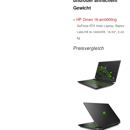
und/oder ähnlichem
Gewicht
HP Omen 16-am0000ng
GeForce RTX 5060 Laptop, Raptor
Lake-HX i9-14900HX, 16.00", 2.43
kg
Preisvergleich