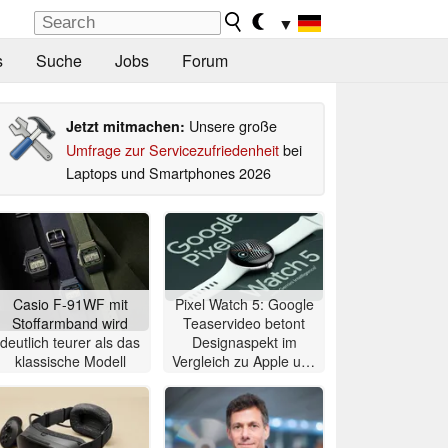
▼
s
Suche
Jobs
Forum
Unsere große
Jetzt mitmachen:
Umfrage zur Servicezufriedenheit
bei
Laptops und Smartphones 2026
Casio F-91WF mit
Pixel Watch 5: Google
Stoffarmband wird
Teaservideo betont
deutlich teurer als das
Designaspekt im
klassische Modell
Vergleich zu Apple und
Samsung