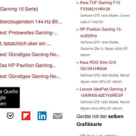
Asus TUF Gaming F15
 Gaming 15 Serie
)
FX506LH-HN129
GeForce GTX 1650 Mobile, Comet
überzeugendem 144-Hz-Bil...
Lake i7-10875H
HP Pavilion Gaming 15-
st: Preiswertes Gaming-...
ec2025ns
GeForce GTX 1650 Mobile,
tatsächlich aber ein ...
Cezanne (Zen 3, Ryzen 5000) R7
est: Günstiges Gaming-No...
5800H
Asus ROG Strix G15
 Das HP Pavilion Gaming...
G513IH-HN008
est: Günstiges Gaming-No...
GeForce GTX 1650 Mobile, Renoir
(Ryzen 4000 APU) R7 4800H
Lenovo IdeaPad Gaming 3
e Quelle
15ARH05-82EY00RESP
gle
GeForce GTX 1650 Mobile, Renoir
gen
(Ryzen 4000 APU) R7 4800H
Geräte mit der
selben
Grafikkarte