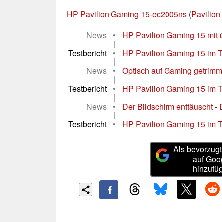
HP Pavilion Gaming 15-ec2005ns
(
Pavilion
News
•
HP Pavilion Gaming 15 mit 
|
Testbericht
•
HP Pavilion Gaming 15 im Te
|
News
•
Optisch auf Gaming getrimmt, 
|
Testbericht
•
HP Pavilion Gaming 15 im T
|
News
•
Der Bildschirm enttäuscht -
|
Testbericht
•
HP Pavilion Gaming 15 im T
Als bevorzugt
auf Goo
hinzufü