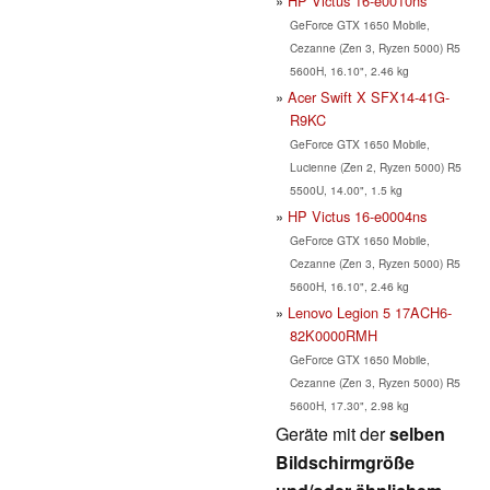
HP Victus 16-e0010ns
GeForce GTX 1650 Mobile,
Cezanne (Zen 3, Ryzen 5000) R5
5600H, 16.10", 2.46 kg
Acer Swift X SFX14-41G-
R9KC
GeForce GTX 1650 Mobile,
Lucienne (Zen 2, Ryzen 5000) R5
5500U, 14.00", 1.5 kg
HP Victus 16-e0004ns
GeForce GTX 1650 Mobile,
Cezanne (Zen 3, Ryzen 5000) R5
5600H, 16.10", 2.46 kg
Lenovo Legion 5 17ACH6-
82K0000RMH
GeForce GTX 1650 Mobile,
Cezanne (Zen 3, Ryzen 5000) R5
5600H, 17.30", 2.98 kg
Geräte mit der
selben
Bildschirmgröße