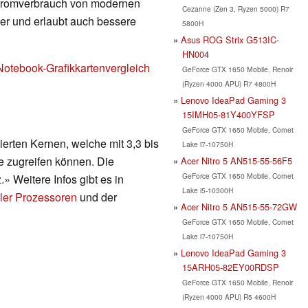
Stromverbrauch von modernen
Cezanne (Zen 3, Ryzen 5000) R7
nger und erlaubt auch bessere
5800H
Asus ROG Strix G513IC-
HN004
Notebook-Grafikkartenvergleich
GeForce GTX 1650 Mobile, Renoir
(Ryzen 4000 APU) R7 4800H
Lenovo IdeaPad Gaming 3
15IMH05-81Y400YFSP
GeForce GTX 1650 Mobile, Comet
erten Kernen, welche mit 3,3 bis
Lake i7-10750H
e zugreifen können. Die
Acer Nitro 5 AN515-55-56F5
GeForce GTX 1650 Mobile, Comet
.» Weitere Infos gibt es in
Lake i5-10300H
ler Prozessoren
und der
Acer Nitro 5 AN515-55-72GW
GeForce GTX 1650 Mobile, Comet
Lake i7-10750H
Lenovo IdeaPad Gaming 3
15ARH05-82EY00RDSP
GeForce GTX 1650 Mobile, Renoir
(Ryzen 4000 APU) R5 4600H