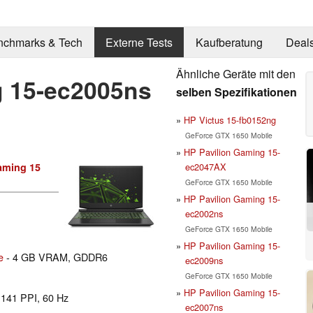
nchmarks & Tech
Externe Tests
Kaufberatung
Deal
Ähnliche Geräte mit den
g 15-ec2005ns
selben Spezifikationen
HP Victus 15-fb0152ng
GeForce GTX 1650 Mobile
HP Pavilion Gaming 15-
ec2047AX
aming 15
GeForce GTX 1650 Mobile
HP Pavilion Gaming 15-
ec2002ns
GeForce GTX 1650 Mobile
HP Pavilion Gaming 15-
e
- 4 GB VRAM, GDDR6
ec2009ns
GeForce GTX 1650 Mobile
HP Pavilion Gaming 15-
l 141 PPI, 60 Hz
ec2007ns