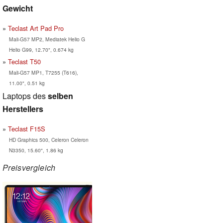
Gewicht
Teclast Art Pad Pro
Mali-G57 MP2, Mediatek Helio G
Helio G99, 12.70", 0.674 kg
Teclast T50
Mali-G57 MP1, T7255 (T616),
11.00", 0.51 kg
Laptops des
selben
Herstellers
Teclast F15S
HD Graphics 500, Celeron Celeron
N3350, 15.60", 1.86 kg
Preisvergleich