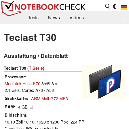
Tests
News
Videos
...
Benchmarks & Tech
Externe Tests
Teclast T30
Kaufberatung
Deals
Suche
Jobs
Ausstattung / Datenblatt
Forum
Teclast T30 (
T Serie
)
Prozessor
Mediatek Helio P70
8c/8t 8 x
2.1 GHz, Cortex-A73 / A53
Grafikkarte
ARM Mali-G72 MP3
RAM
4 GB
Bildschirm
10.10 Zoll 16:10, 1920 x 1200 Pixel 224 PPI,
Capacitive, IPS, spiegelnd: ja