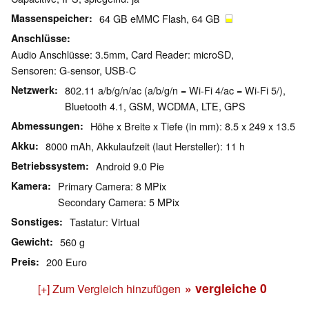
Massenspeicher
64 GB eMMC Flash, 64 GB
Anschlüsse
Audio Anschlüsse: 3.5mm, Card Reader: microSD,
Sensoren: G-sensor, USB-C
Netzwerk
802.11 a/b/g/n/ac (a/b/g/n = Wi-Fi 4/ac = Wi-Fi 5/),
Bluetooth 4.1, GSM, WCDMA, LTE, GPS
Abmessungen
Höhe x Breite x Tiefe (in mm): 8.5 x 249 x 13.5
Akku
8000 mAh, Akkulaufzeit (laut Hersteller): 11 h
Betriebssystem
Android 9.0 Pie
Kamera
Primary Camera: 8 MPix
Secondary Camera: 5 MPix
Sonstiges
Tastatur: Virtual
Gewicht
560 g
Preis
200 Euro
» vergleiche
0
[+] Zum Vergleich hinzufügen