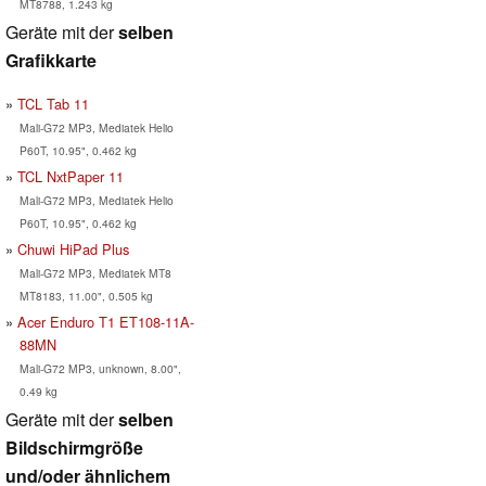
MT8788, 1.243 kg
Geräte mit der
selben
Grafikkarte
TCL Tab 11
Mali-G72 MP3, Mediatek Helio
P60T, 10.95", 0.462 kg
TCL NxtPaper 11
Mali-G72 MP3, Mediatek Helio
P60T, 10.95", 0.462 kg
Chuwi HiPad Plus
Mali-G72 MP3, Mediatek MT8
MT8183, 11.00", 0.505 kg
Acer Enduro T1 ET108-11A-
88MN
Mali-G72 MP3, unknown, 8.00",
0.49 kg
Geräte mit der
selben
Bildschirmgröße
und/oder ähnlichem