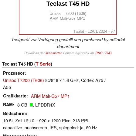
Teclast T45 HD
Unisoc T7200 (T606)
ARM Mali-G57 MP1
Tablet - 12/01/2024 - v7
Testgerät zur Verfügung gestellt von purchased by editorial
department
Download der
lizensierten
Bewertungsgrafik als
PNG
/
SVG
Teclast T45 HD (
T Serie
)
Prozessor
Unisoc T7200 (T606)
8c/8t 8 x 1.6 GHz, Cortex-A75 /
A55
Grafikkarte
ARM Mali-G57 MP1
RAM
8 GB
, LPDDR4X
Bildschirm
10.51 Zoll 16:10, 1920 x 1200 Pixel 218 PPI,
capacitive touchscreen, IPS, spiegelnd: ja, 60 Hz
Massenspeicher