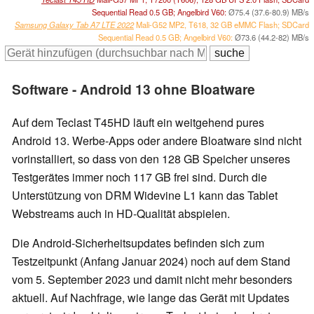
Sequential Read 0.5 GB; Angelbird V60:
Ø75.4 (37.6-80.9) MB/s
Samsung Galaxy Tab A7 LTE 2022
Mali-G52 MP2, T618, 32 GB eMMC Flash; SDCard
Sequential Read 0.5 GB; Angelbird V60:
Ø73.6 (44.2-82) MB/s
Software - Android 13 ohne Bloatware
Auf dem Teclast T45HD läuft ein weitgehend pures
Android 13. Werbe-Apps oder andere Bloatware sind nicht
vorinstalliert, so dass von den 128 GB Speicher unseres
Testgerätes immer noch 117 GB frei sind. Durch die
Unterstützung von DRM Widevine L1 kann das Tablet
Webstreams auch in HD-Qualität abspielen.
Die Android-Sicherheitsupdates befinden sich zum
Testzeitpunkt (Anfang Januar 2024) noch auf dem Stand
vom 5. September 2023 und damit nicht mehr besonders
aktuell. Auf Nachfrage, wie lange das Gerät mit Updates