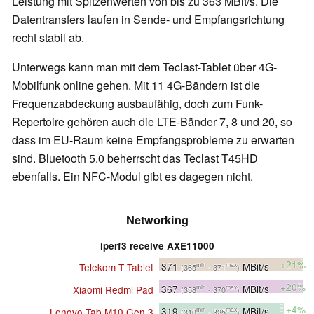
Leistung mit Spitzenwerten von bis zu 363 MBit/s. Die
Datentransfers laufen in Sende- und Empfangsrichtung
recht stabil ab.
Unterwegs kann man mit dem Teclast-Tablet über 4G-
Mobilfunk online gehen. Mit 11 4G-Bändern ist die
Frequenzabdeckung ausbaufähig, doch zum Funk-
Repertoire gehören auch die LTE-Bänder 7, 8 und 20, so
dass im EU-Raum keine Empfangsprobleme zu erwarten
sind. Bluetooth 5.0 beherrscht das Teclast T45HD
ebenfalls. Ein NFC-Modul gibt es dagegen nicht.
Networking
iperf3 receive AXE11000
+21%
371
MBit/s
Telekom T Tablet
min
max
(365
- 371
)
+20%
367
MBit/s
Xiaomi Redmi Pad
min
max
(358
- 370
)
+4%
319
MBit/s
Lenovo Tab M10 Gen 3
min
max
(310
- 325
)