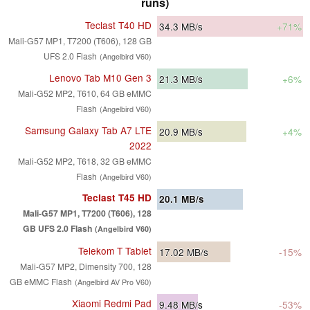
runs)
Teclast T40 HD
34.3
MB/s
+71%
Mali-G57 MP1, T7200 (T606), 128 GB
UFS 2.0 Flash
(Angelbird V60)
Lenovo Tab M10 Gen 3
21.3
MB/s
+6%
Mali-G52 MP2, T610, 64 GB eMMC
Flash
(Angelbird V60)
Samsung Galaxy Tab A7 LTE
20.9
MB/s
+4%
2022
Mali-G52 MP2, T618, 32 GB eMMC
Flash
(Angelbird V60)
Teclast T45 HD
20.1
MB/s
Mali-G57 MP1, T7200 (T606), 128
GB UFS 2.0 Flash
(Angelbird V60)
Telekom T Tablet
17.02
MB/s
-15%
Mali-G57 MP2, Dimensity 700, 128
GB eMMC Flash
(Angelbird AV Pro V60)
Xiaomi Redmi Pad
9.48
MB/s
-53%