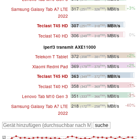
+3%
317
MBit/s
Samsung Galaxy Tab A7 LTE
min
max
(251
- 326
)
2022
307
MBit/s
Teclast T45 HD
min
max
(251
- 318
)
0%
306
MBit/s
Teclast T40 HD
min
max
(249
- 318
)
iperf3 transmit AXE11000
+2%
372
MBit/s
Telekom T Tablet
min
max
(358
- 381
)
+2%
369
MBit/s
Xiaomi Redmi Pad
min
max
(179
- 379
)
363
MBit/s
Teclast T45 HD
min
max
(349
- 372
)
-1%
358
MBit/s
Teclast T40 HD
min
max
(343
- 369
)
-3%
351
MBit/s
Lenovo Tab M10 Gen 3
min
max
(333
- 366
)
-40%
218
MBit/s
Samsung Galaxy Tab A7 LTE
min
max
(172
- 258
)
2022
370
360