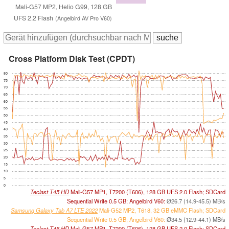
Mali-G57 MP2, Helio G99, 128 GB
UFS 2.2 Flash
(Angelbird AV Pro V60)
Cross Platform Disk Test (CPDT)
80
75
70
65
60
55
50
45
40
35
30
25
20
15
10
5
0
Teclast T45 HD
Mali-G57 MP1, T7200 (T606), 128 GB UFS 2.0 Flash; SDCard
Sequential Write 0.5 GB; Angelbird V60:
Ø26.7 (14.9-45.5) MB/s
Samsung Galaxy Tab A7 LTE 2022
Mali-G52 MP2, T618, 32 GB eMMC Flash; SDCard
Sequential Write 0.5 GB; Angelbird V60:
Ø34.5 (12.9-44.1) MB/s
Teclast T45 HD
Mali-G57 MP1, T7200 (T606), 128 GB UFS 2.0 Flash; SDCard