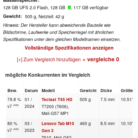
128 GB UFS 2.0 Flash, 128 GB
, 117 GB verfügbar
Gewicht
505 g, Netzteil: 42 g
Hinweis: Der Hersteller kann abweichende Bauteile wie
Bildschirme, Laufwerke und Speicherriegel mit ähnlichen
Spezifikationen unter dem gleichen Modellnamen einsetzen.
Vollständige Spezifikationen anzeigen
» vergleiche
0
[+] Zum Vergleich hinzufügen
mögliche Konkurrenten im Vergleich
Bew.
Datum
Modell
Gewicht
Dicke
Größe
79.8 %
01 /
505 g
7.5 mm
10.51"
Teclast T45 HD
v7
2024
T7200 (T606),
(old)
Mali-G57 MP1
80 %
03 /
460 g
8.5 mm
10.10"
Lenovo Tab M10
v7
2023
(old)
Gen 3
T610, Mali-G52