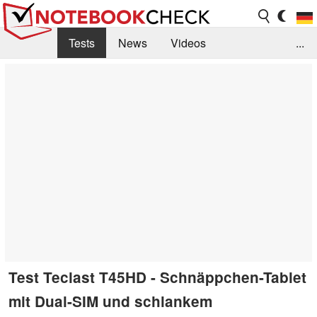
Tests
News
Videos
...
Benchmarks & Tech
Externe Tests
Kaufberatung
Deals
Suche
Jobs
Forum
Test Teclast T45HD - Schnäppchen-Tablet
mit Dual-SIM und schlankem