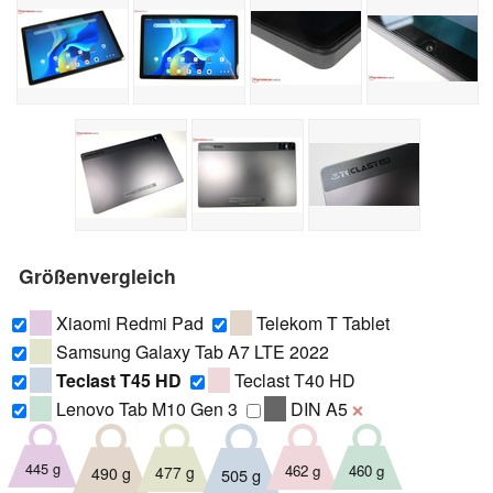
Größenvergleich
Xiaomi Redmi Pad
Telekom T Tablet
Samsung Galaxy Tab A7 LTE 2022
Teclast T45 HD
Teclast T40 HD
Lenovo Tab M10 Gen 3
DIN A5
❌
445 g
460 g
462 g
477 g
490 g
505 g