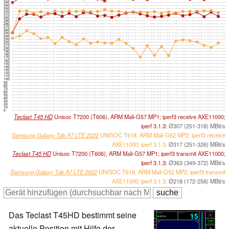
350
340
330
320
310
300
290
280
270
260
250
240
230
220
210
200
190
180
170
160
150
140
130
120
110
100
90
80
70
60
50
40
30
20
10
0
Teclast T45 HD
Unisoc T7200 (T606), ARM Mali-G57 MP1; iperf3 receive AXE11000;
iperf 3.1.3:
Ø307 (251-318) MBit/s
Samsung Galaxy Tab A7 LTE 2022
UNISOC T618, ARM Mali-G52 MP2; iperf3 receive
AXE11000; iperf 3.1.3:
Ø317 (251-326) MBit/s
Teclast T45 HD
Unisoc T7200 (T606), ARM Mali-G57 MP1; iperf3 transmit AXE11000;
iperf 3.1.3:
Ø363 (349-372) MBit/s
Samsung Galaxy Tab A7 LTE 2022
UNISOC T618, ARM Mali-G52 MP2; iperf3 transmit
AXE11000; iperf 3.1.3:
Ø218 (172-258) MBit/s
Das Teclast T45HD bestimmt seine
aktuelle Position mit Hilfe der