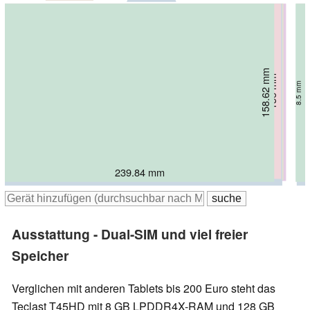
157.98 mm
158.62 mm
157.1 mm
156 mm
157 mm
162 mm
7.05 mm
7.7 mm
7.8 mm
8.5 mm
7.5 mm
7 mm
246 mm
248 mm
247.6 mm
250.38 mm
239.84 mm
247 mm
Ausstattung - Dual-SIM und viel freier
Speicher
Verglichen mit anderen Tablets bis 200 Euro steht das
Teclast T45HD mit 8 GB LPDDR4X-RAM und 128 GB