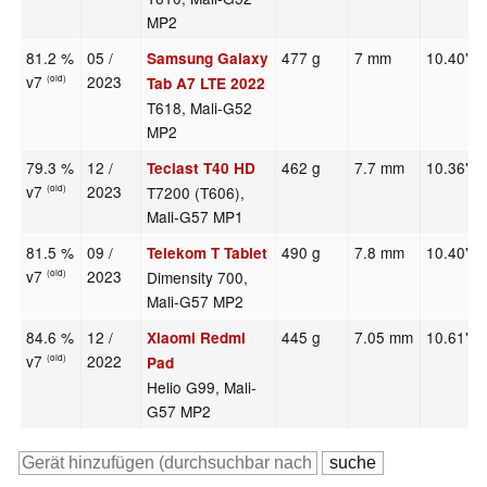
MP2
81.2 %
05 /
477 g
7 mm
10.40"
Samsung Galaxy
v7
2023
(old)
Tab A7 LTE 2022
T618, Mali-G52
MP2
79.3 %
12 /
462 g
7.7 mm
10.36"
Teclast T40 HD
v7
2023
T7200 (T606),
(old)
Mali-G57 MP1
81.5 %
09 /
490 g
7.8 mm
10.40"
Telekom T Tablet
v7
2023
Dimensity 700,
(old)
Mali-G57 MP2
84.6 %
12 /
445 g
7.05 mm
10.61"
Xiaomi Redmi
v7
2022
(old)
Pad
Helio G99, Mali-
G57 MP2