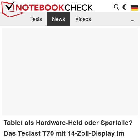
Tests
News
Videos
...
Benchmarks & Tech
Externe Tests
Kaufberatung
Deals
Suche
Jobs
Forum
Tablet als Hardware-Held oder Sparfalle?
Das Teclast T70 mit 14-Zoll-Display im