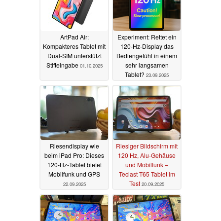
ArtPad Air:
Experiment: Rettet ein
Kompakteres Tablet mit
120-Hz-Display das
Dual-SIM unterstützt
Bediengefühl in einem
Stifteingabe
sehr langsamen
01.10.2025
Tablet?
23.09.2025
Riesendisplay wie
Riesiger Bildschirm mit
beim iPad Pro: Dieses
120 Hz, Alu-Gehäuse
120‑Hz‑Tablet bietet
und Mobilfunk –
Mobilfunk und GPS
Teclast T65 Tablet im
Test
22.09.2025
20.09.2025