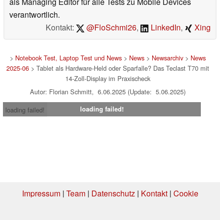
als Managing Editor für alle Tests zu Mobile Devices
verantwortlich.
Kontakt:
@FloSchmi26
,
LinkedIn
,
Xing
>
Notebook Test, Laptop Test und News
>
News
>
Newsarchiv
>
News
2025-06
> Tablet als Hardware-Held oder Sparfalle? Das Teclast T70 mit
14-Zoll-Display im Praxischeck
Autor: Florian Schmitt, 6.06.2025 (Update: 5.06.2025)
loading failed!
loading failed!
Impressum
|
Team
|
Datenschutz
|
Kontakt
|
Cookie
Einstellungen
| 07.08.2026 13:10
* Beim Kauf über einen Affiliate-Link kann Notebookcheck eine Vergütung