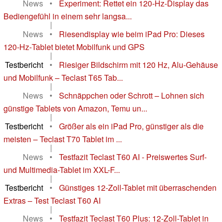
News
•
Experiment: Rettet ein 120-Hz-Display das
Bediengefühl in einem sehr langsa...
|
News
•
Riesendisplay wie beim iPad Pro: Dieses
120‑Hz‑Tablet bietet Mobilfunk und GPS
|
Testbericht
•
Riesiger Bildschirm mit 120 Hz, Alu-Gehäuse
und Mobilfunk – Teclast T65 Tab...
|
News
•
Schnäppchen oder Schrott – Lohnen sich
günstige Tablets von Amazon, Temu un...
|
Testbericht
•
Größer als ein iPad Pro, günstiger als die
meisten – Teclast T70 Tablet im ...
|
News
•
Testfazit Teclast T60 AI - Preiswertes Surf-
und Multimedia-Tablet im XXL-F...
|
Testbericht
•
Günstiges 12-Zoll-Tablet mit überraschenden
Extras – Test Teclast T60 AI
|
News
•
Testfazit Teclast T60 Plus: 12-Zoll-Tablet in