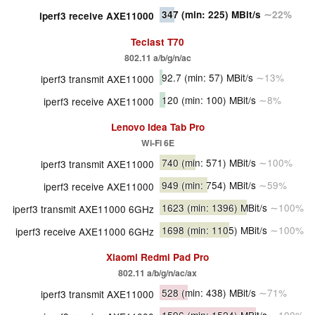
347
(min: 225)
MBit/s
∼22%
iperf3 receive AXE11000
Teclast T70
802.11 a/b/g/n/ac
92.7
(min: 57)
MBit/s
∼13%
iperf3 transmit AXE11000
120
(min: 100)
MBit/s
∼8%
iperf3 receive AXE11000
Lenovo Idea Tab Pro
Wi-Fi 6E
740
(min: 571)
MBit/s
∼100%
iperf3 transmit AXE11000
949
(min: 754)
MBit/s
∼59%
iperf3 receive AXE11000
1623
(min: 1396)
MBit/s
∼100%
iperf3 transmit AXE11000 6GHz
1698
(min: 1105)
MBit/s
∼100%
iperf3 receive AXE11000 6GHz
Xiaomi Redmi Pad Pro
802.11 a/b/g/n/ac/ax
528
(min: 438)
MBit/s
∼71%
iperf3 transmit AXE11000
1596
(min: 1524)
MBit/s
∼100%