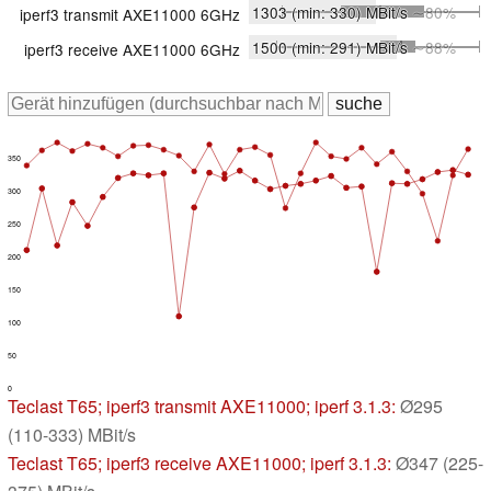
1303
(min: 330)
MBit/s
∼80%
iperf3 transmit AXE11000 6GHz
1500
(min: 291)
MBit/s
∼88%
iperf3 receive AXE11000 6GHz
350
300
250
200
150
100
50
0
Teclast T65
; iperf3 transmit AXE11000; iperf 3.1.3:
Ø295
(110-333) MBit/s
Teclast T65
; iperf3 receive AXE11000; iperf 3.1.3:
Ø347 (225-