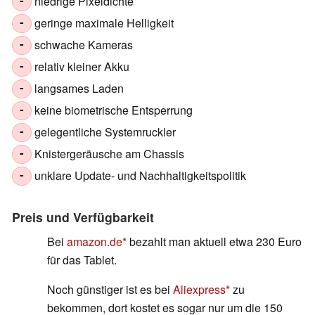
niedrige Pixeldichte
-
geringe maximale Helligkeit
-
schwache Kameras
-
relativ kleiner Akku
-
langsames Laden
-
keine biometrische Entsperrung
-
gelegentliche Systemruckler
-
Knistergeräusche am Chassis
-
unklare Update- und Nachhaltigkeitspolitik
-
Preis und Verfügbarkeit
Bei
amazon.de
bezahlt man aktuell etwa 230 Euro
für das Tablet.
Noch günstiger ist es bei
Aliexpress
zu
bekommen, dort kostet es sogar nur um die 150