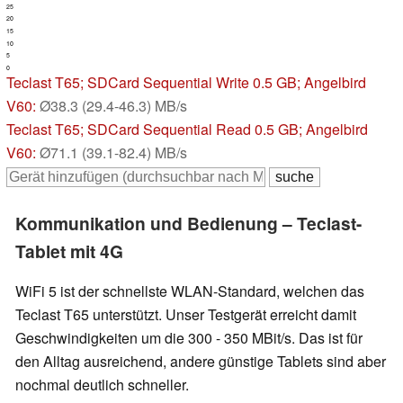
25
20
15
10
5
0
Teclast T65
; SDCard Sequential Write 0.5 GB; Angelbird
V60:
Ø38.3 (29.4-46.3) MB/s
Teclast T65
; SDCard Sequential Read 0.5 GB; Angelbird
V60:
Ø71.1 (39.1-82.4) MB/s
Kommunikation und Bedienung – Teclast-
Tablet mit 4G
WiFi 5 ist der schnellste WLAN-Standard, welchen das
Teclast T65 unterstützt. Unser Testgerät erreicht damit
Geschwindigkeiten um die 300 - 350 MBit/s. Das ist für
den Alltag ausreichend, andere günstige Tablets sind aber
nochmal deutlich schneller.