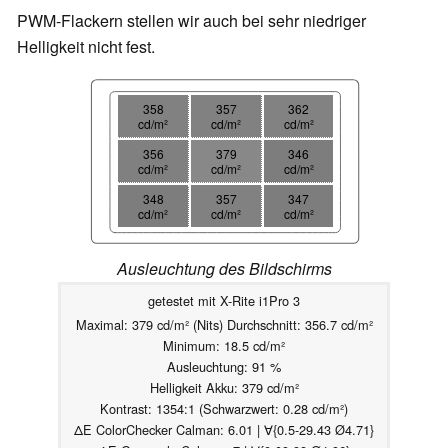
PWM-Flackern stellen wir auch bei sehr niedriger
Helligkeit nicht fest.
358
357
362
cd/m²
cd/m²
cd/m²
356
379
346
cd/m²
cd/m²
cd/m²
348
357
347
cd/m²
cd/m²
cd/m²
Ausleuchtung des Bildschirms
getestet mit X-Rite i1Pro 3
Maximal: 379 cd/m² (Nits) Durchschnitt: 356.7 cd/m²
Minimum: 18.5 cd/m²
Ausleuchtung: 91 %
Helligkeit Akku: 379 cd/m²
Kontrast: 1354:1 (Schwarzwert: 0.28 cd/m²)
ΔE ColorChecker Calman: 6.01 | ∀{0.5-29.43 Ø4.71}