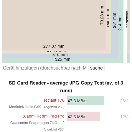
179.28 mm
181.85 mm
189.1 mm
6.29 mm
7.52 mm
201 mm
6.9 mm
214 mm
8.5 mm
8.6 mm
277.07 mm
280 mm
291.8 mm
310 mm
325 mm
SD Card Reader - average JPG Copy Test (av. of 3
runs)
Teclast T70
47.3
MB/s
+26%
Mediatek Helio G99
(Angelbird V60)
Xiaomi Redmi Pad Pro
42.3
MB/s
+12%
Qualcomm Snapdragon 7s Gen 2
(Angelbird V60)