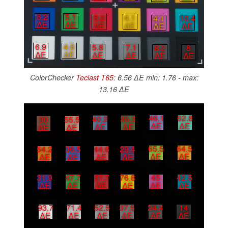
6.2
5.1
5.2
4.1
4.1
10.4
∆E
∆E
∆E
∆E
∆E
∆E
6.9
4.6
5.8
7.1
8.2
8
∆E
∆E
∆E
∆E
∆E
∆E
ColorChecker
Teclast T65
: 6.56 ∆E min: 1.76 - max:
13.16 ∆E
46.1
62.8
40.2
35.3
30
55.5
∆E
∆E
∆E
∆E
∆E
∆E
65.5
64.5
44.6
29.4
54.2
36.5
∆E
∆E
∆E
∆E
∆E
∆E
45
42.5
37.7
76.8
31.9
47.7
∆E
∆E
∆E
∆E
∆E
∆E
93.7
71.4
52.5
37.5
24.4
14
∆E
∆E
∆E
∆E
∆E
∆E