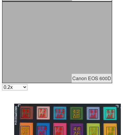
Canon EOS 600D
8.6
7.2
13.2
4.2
9.9
5.9
∆E
∆E
∆E
∆E
∆E
∆E
4.8
11.8
7.6
4.6
2.3
1.8
∆E
∆E
∆E
∆E
∆E
∆E