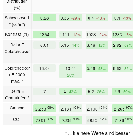
Distribution
(%)
Schwarzwert
0.28
0.36
0.4
0.4
-29%
-43%
-43%
* (cd/m²)
Kontrast (:1)
1354
1111
1023
1283
-18%
-24%
-5%
Delta E
6.01
5.15
3.46
2.82
14%
42%
53%
Colorchecker
*
Colorchecker
13.04
10.41
5.46
8.83
58%
32%
dE 2000
20%
max. *
Delta E
7
4
5.2
2.9
43%
26%
59%
Graustufen *
Gamma
98%
103%
104%
97%
2.253
2.131
2.106
2.265
CCT
88%
90%
112%
90%
7361
7235
5823
7189
* ... kleinere Werte sind besser