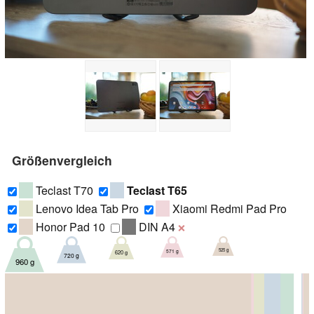
Größenvergleich
Teclast T70
Teclast T65
Lenovo Idea Tab Pro
Xiaomi Redmi Pad Pro
Honor Pad 10
DIN A4
❌
525 g
571 g
620 g
720 g
960 g