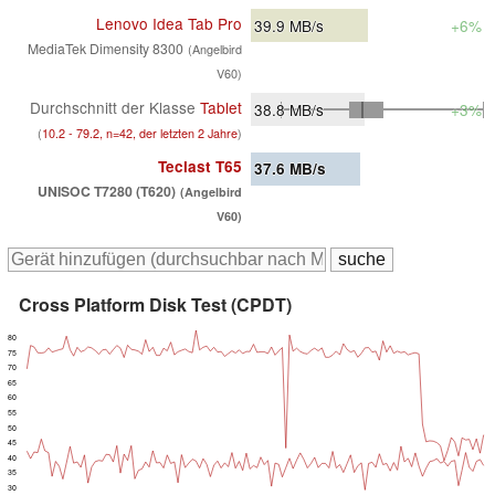
Lenovo Idea Tab Pro
39.9
MB/s
+6%
MediaTek Dimensity 8300
(Angelbird
V60)
Durchschnitt der Klasse
Tablet
38.8
MB/s
+3%
(
10.2 - 79.2, n=42, der letzten 2 Jahre
)
Teclast T65
37.6
MB/s
UNISOC T7280 (T620)
(Angelbird
V60)
Cross Platform Disk Test (CPDT)
80
75
70
65
60
55
50
45
40
35
30