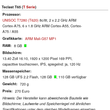
Teclast T65 (
T Serie
)
Prozessor
UNISOC T7280 (T620)
8c/8t, 2 x 2.2 GHz ARM
Cortex-A75, 6 x 1.8 GHz ARM Cortex-A55, Cortex-
A75 / A55
Grafikkarte
ARM Mali-G57 MP1
RAM
8 GB
Bildschirm
13.40 Zoll 16:10, 1920 x 1200 Pixel 169 PPI,
capacitive touchscreen, IPS, spiegelnd: ja, 120 Hz
Massenspeicher
128 GB UFS 2.2 Flash, 128 GB
, 110 GB verfügbar
Gewicht
720 g
Preis
270 Euro
Hinweis: Der Hersteller kann abweichende Bauteile wie
Bildschirme, Laufwerke und Speicherriegel mit ähnlichen
Spezifikationen unter dem gleichen Modellnamen einsetzen.