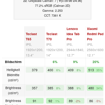
ΔE Greyscale Calman: 7 | ∀{0.09-98 Ø4.96}
77.2% sRGB (Calman 2D)
Gamma: 2.253
CCT: 7361 K
Lenovo
Xiaomi
Teclast
Teclast
Idea Tab
Redmi Pad
T65
T70
Pro
Pro
IPS,
IPS,
IPS,
IPS,
1920x1200,
1920x1200,
2944x1840,
2560x1600,
13.4"
14"
12.7"
12.1"
Bildschirm
6%
9%
20%
Helligkeit
379
400
409
513
6%
8%
35%
Bildmitte
(cd/m²)
Brightness
357
385
388
480
8%
9%
34%
(cd/m²)
Brightness
91
92
89
86
1%
-2%
-5%