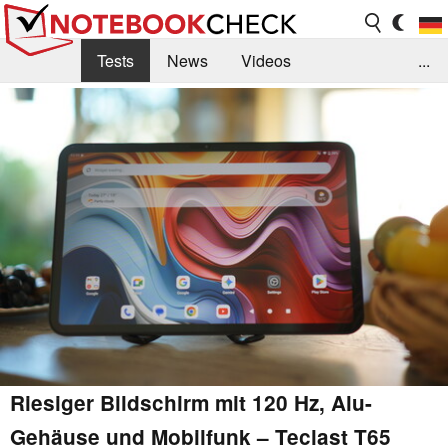
Tests
News
Videos
...
Benchmarks & Tech
Externe Tests
Kaufberatung
Deals
Suche
Jobs
Forum
Riesiger Bildschirm mit 120 Hz, Alu-
Gehäuse und Mobilfunk – Teclast T65