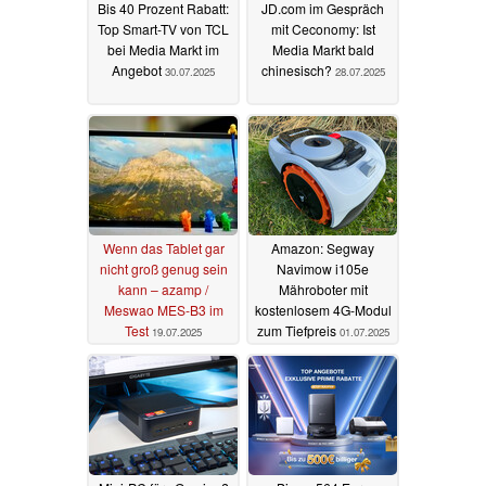
Bis 40 Prozent Rabatt:
JD.com im Gespräch
Top Smart-TV von TCL
mit Ceconomy: Ist
bei Media Markt im
Media Markt bald
Angebot
chinesisch?
30.07.2025
28.07.2025
Wenn das Tablet gar
Amazon: Segway
nicht groß genug sein
Navimow i105e
kann – azamp /
Mähroboter mit
Meswao MES-B3 im
kostenlosem 4G-Modul
Test
zum Tiefpreis
19.07.2025
01.07.2025