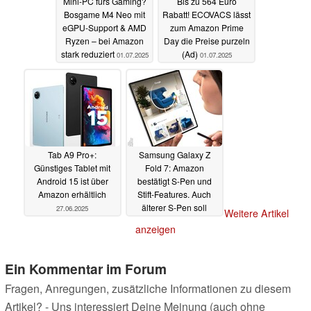
Mini-PC fürs Gaming?
Bis zu 564 Euro
Bosgame M4 Neo mit
Rabatt! ECOVACS lässt
eGPU-Support & AMD
zum Amazon Prime
Ryzen – bei Amazon
Day die Preise purzeln
stark reduziert
(Ad)
01.07.2025
01.07.2025
Tab A9 Pro+:
Samsung Galaxy Z
Günstiges Tablet mit
Fold 7: Amazon
Android 15 ist über
bestätigt S-Pen und
Amazon erhältlich
Stift-Features. Auch
älterer S-Pen soll
27.06.2025
Weitere Artikel
funktionieren
27.06.2025
anzeigen
Ein Kommentar im Forum
Fragen, Anregungen, zusätzliche Informationen zu diesem
Artikel? - Uns interessiert Deine Meinung (auch ohne