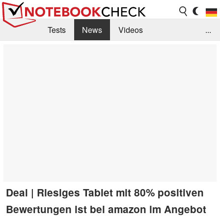
Tests
News
Videos
...
Benchmarks & Tech
Externe Tests
Kaufberatung
Deals
Suche
Jobs
Forum
Deal | Riesiges Tablet mit 80% positiven
Bewertungen ist bei amazon im Angebot