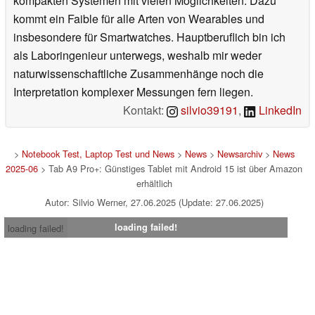
kompakten Systemen mit vielen Möglichkeiten. Dazu
kommt ein Faible für alle Arten von Wearables und
insbesondere für Smartwatches. Hauptberuflich bin ich
als Laboringenieur unterwegs, weshalb mir weder
naturwissenschaftliche Zusammenhänge noch die
Interpretation komplexer Messungen fern liegen.
Kontakt:
silvio39191
,
LinkedIn
>
Notebook Test, Laptop Test und News
>
News
>
Newsarchiv
>
News
2025-06
> Tab A9 Pro+: Günstiges Tablet mit Android 15 ist über Amazon
erhältlich
Autor: Silvio Werner, 27.06.2025 (Update: 27.06.2025)
loading failed!
loading failed!