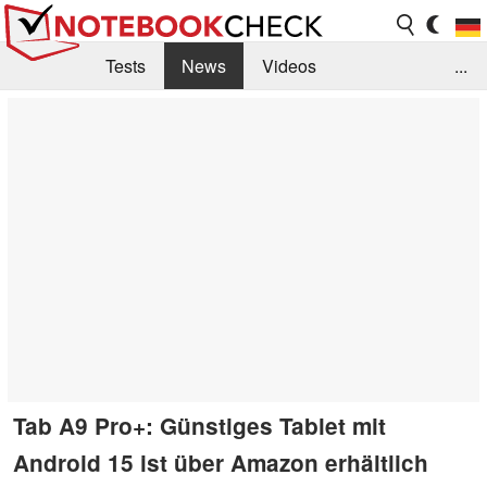
Tests
News
Videos
...
Benchmarks & Tech
Externe Tests
Kaufberatung
Deals
Suche
Jobs
Forum
Tab A9 Pro+: Günstiges Tablet mit
Android 15 ist über Amazon erhältlich