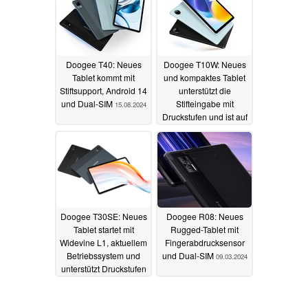
Doogee T40: Neues
Doogee T10W: Neues
Tablet kommt mit
und kompaktes Tablet
Stiftsupport, Android 14
unterstützt die
und Dual-SIM
Stifteingabe mit
15.08.2024
Druckstufen und ist auf
Amazon erhältlich
05.08.2024
Doogee T30SE: Neues
Doogee R08: Neues
Tablet startet mit
Rugged-Tablet mit
Widevine L1, aktuellem
Fingerabdrucksensor
Betriebssystem und
und Dual-SIM
09.03.2024
unterstützt Druckstufen
30.04.2024