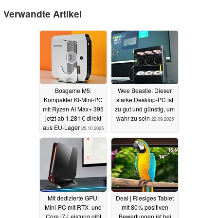
Verwandte Artikel
Bosgame M5:
Wee Beastie: Dieser
Kompakter KI-Mini-PC
starke Desktop-PC ist
mit Ryzen AI Max+ 395
zu gut und günstig, um
jetzt ab 1.281 € direkt
wahr zu sein
22.09.2025
aus EU-Lager
25.10.2025
Mit dedizierte GPU:
Deal | Riesiges Tablet
Mini-PC mit RTX- und
mit 80% positiven
Core i7-Leistung gibt
Bewertungen ist bei