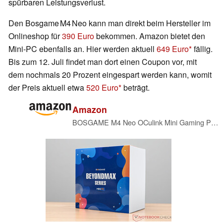
spürbaren Leistungsverlust.
Den Bosgame M4 Neo kann man direkt beim Hersteller im
Onlineshop für
390 Euro
bekommen. Amazon bietet den
Mini-PC ebenfalls an. Hier werden aktuell
649 Euro
fällig.
Bis zum 12. Juli findet man dort einen Coupon vor, mit
dem nochmals 20 Prozent eingespart werden kann, womit
der Preis aktuell etwa
520 Euro
beträgt.
Amazon
BOSGAME M4 Neo OCulink Mini Gaming PC, mit AMD Ryzen 7 7840HS 8 Kerne 16 Threads Bis zu 5,1 GHz Prozessor, 32 GB DDR5 1 TB PCIe 4.0x4 SSD, USB 4.0, 2,5G LAN, Wi-Fi 6E, BT 5.2