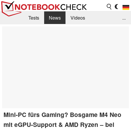
Tests
News
Videos
...
Benchmarks & Tech
Externe Tests
Kaufberatung
Deals
Suche
Jobs
Forum
Mini-PC fürs Gaming? Bosgame M4 Neo
mit eGPU-Support & AMD Ryzen – bei