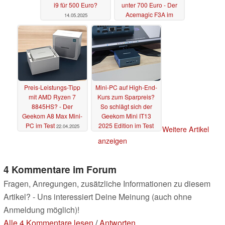
i9 für 500 Euro?
unter 700 Euro - Der
Acemagic F3A im
14.05.2025
ausführlichen Test
29.04.2025
Preis-Leistungs-Tipp
Mini-PC auf High-End-
mit AMD Ryzen 7
Kurs zum Sparpreis?
8845HS? - Der
So schlägt sich der
Geekom A8 Max Mini-
Geekom Mini IT13
PC im Test
2025 Edition im Test
22.04.2025
Weitere Artikel
09.04.2025
anzeigen
4 Kommentare im Forum
Fragen, Anregungen, zusätzliche Informationen zu diesem
Artikel? - Uns interessiert Deine Meinung (auch ohne
Anmeldung möglich)!
Alle 4 Kommentare lesen
/
Antworten