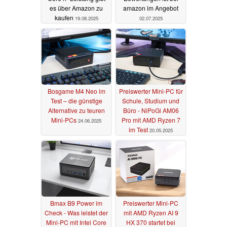
es über Amazon zu
amazon im Angebot
kaufen
19.08.2025
02.07.2025
Bosgame M4 Neo im
Preiswerter Mini-PC für
Test – die günstige
Schule, Studium und
Alternative zu teuren
Büro - NiPoGi AM06
Mini-PCs
Pro mit AMD Ryzen 7
24.06.2025
im Test
20.05.2025
Bmax B9 Power im
Preiswerter Mini-PC
Check - Was leistet der
mit AMD Ryzen AI 9
Mini-PC mit Intel Core
HX 370 startet bei