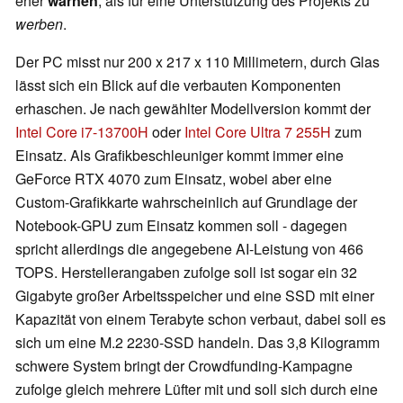
eher
warnen
, als für eine Unterstützung des Projekts zu
werben
.
Der PC misst nur 200 x 217 x 110 Millimetern, durch Glas
lässt sich ein Blick auf die verbauten Komponenten
erhaschen. Je nach gewählter Modellversion kommt der
Intel Core i7-13700H
oder
Intel Core Ultra 7 255H
zum
Einsatz. Als Grafikbeschleuniger kommt immer eine
GeForce RTX 4070 zum Einsatz, wobei aber eine
Custom-Grafikkarte wahrscheinlich auf Grundlage der
Notebook-GPU zum Einsatz kommen soll - dagegen
spricht allerdings die angegebene AI-Leistung von 466
TOPS. Herstellerangaben zufolge soll ist sogar ein 32
Gigabyte großer Arbeitsspeicher und eine SSD mit einer
Kapazität von einem Terabyte schon verbaut, dabei soll es
sich um eine M.2 2230-SSD handeln. Das 3,8 Kilogramm
schwere System bringt der Crowdfunding-Kampagne
zufolge gleich mehrere Lüfter mit und soll sich durch eine