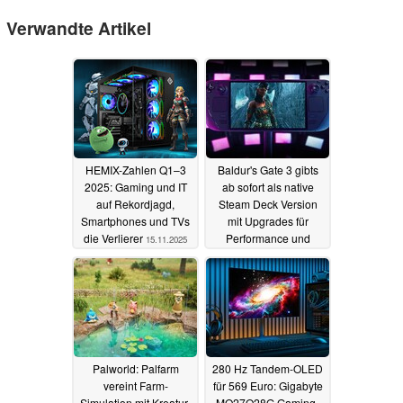
Verwandte Artikel
HEMIX-Zahlen Q1–3
Baldur's Gate 3 gibts
2025: Gaming und IT
ab sofort als native
auf Rekordjagd,
Steam Deck Version
Smartphones und TVs
mit Upgrades für
die Verlierer
Performance und
15.11.2025
Ladezeiten
23.09.2025
Palworld: Palfarm
280 Hz Tandem-OLED
vereint Farm-
für 569 Euro: Gigabyte
Simulation mit Kreatur-
MO27Q28G Gaming-