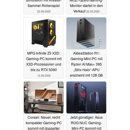
Sammel-Rollenspiel
Monitor startet in den
Verkauf
23.09.2025
22.09.2025
MPG Infinite Z3 X3D:
AIdeaStation R1:
Gaming-PC kommt mit
Gaming-Mini-PC mit
X3D-Prozessoren und
Ryzen AI Max+ 395
bis zu RTX 5090
„Strix Halo“-APU
erscheint mit 128 GB
13.09.2025
RAM
07.09.2025
Corsair: Neuer, recht
Jetzt günstiger: Asus
kompakter Gaming-PC
ROG NUC Gaming-
kommt mit doppelter
Mini-PC kommt mit