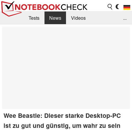
Tests
News
Videos
...
Benchmarks & Tech
Externe Tests
Kaufberatung
Deals
Suche
Jobs
Forum
Wee Beastie: Dieser starke Desktop-PC
ist zu gut und günstig, um wahr zu sein