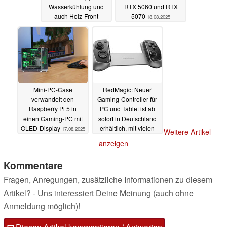
Wasserkühlung und
RTX 5060 und RTX
auch Holz-Front
5070
18.08.2025
23.08.2025
Mini-PC-Case
RedMagic: Neuer
verwandelt den
Gaming-Controller für
Raspberry Pi 5 in
PC und Tablet ist ab
einen Gaming-PC mit
sofort in Deutschland
OLED-Display
erhältlich, mit vielen
17.08.2025
Weitere Artikel
Funktionen
15.08.2025
anzeigen
Kommentare
Fragen, Anregungen, zusätzliche Informationen zu diesem
Artikel? - Uns interessiert Deine Meinung (auch ohne
Anmeldung möglich)!