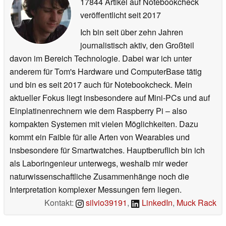
17844 Artikel auf Notebookcheck
veröffentlicht
seit 2017
Ich bin seit über zehn Jahren
journalistisch aktiv, den Großteil
davon im Bereich Technologie. Dabei war ich unter
anderem für Tom's Hardware und ComputerBase tätig
und bin es seit 2017 auch für Notebookcheck. Mein
aktueller Fokus liegt insbesondere auf Mini-PCs und auf
Einplatinenrechnern wie dem Raspberry Pi – also
kompakten Systemen mit vielen Möglichkeiten. Dazu
kommt ein Faible für alle Arten von Wearables und
insbesondere für Smartwatches. Hauptberuflich bin ich
als Laboringenieur unterwegs, weshalb mir weder
naturwissenschaftliche Zusammenhänge noch die
Interpretation komplexer Messungen fern liegen.
Kontakt:
silvio39191
,
LinkedIn
,
Muck Rack