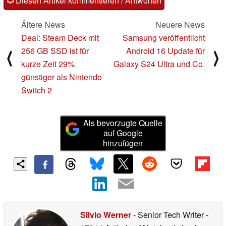
Diesen Artikel kommentieren / Antworten
Ältere News
Neuere News
Deal: Steam Deck mit
Samsung veröffentlicht
256 GB SSD ist für
Android 16 Update für
⟨
⟩
kurze Zeit 29%
Galaxy S24 Ultra und Co.
günstiger als Nintendo
Switch 2
Als bevorzugte Quelle
auf Google
hinzufügen
Silvio Werner
- Senior Tech Writer
-