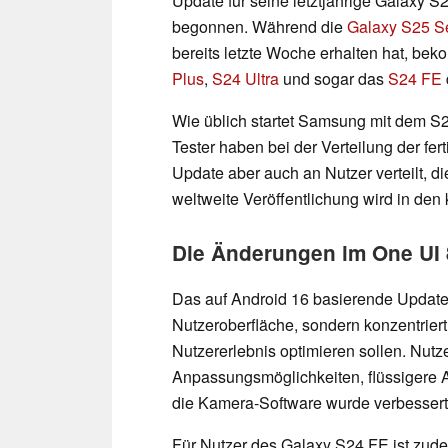
Update für seine letztjährige Galaxy S
begonnen. Während die
Galaxy S25 S
bereits letzte Woche erhalten hat, b
Plus
,
S24 Ultra
und sogar das
S24 FE
Wie üblich startet Samsung mit dem S
Tester haben bei der Verteilung der fer
Update aber auch an Nutzer verteilt, d
weltweite Veröffentlichung wird in de
Die Änderungen im One UI 
Das auf Android 16 basierende Update 
Nutzeroberfläche, sondern konzentriert
Nutzererlebnis optimieren sollen. Nut
Anpassungsmöglichkeiten, flüssigere 
die Kamera-Software wurde verbessert
Für Nutzer des Galaxy S24 FE ist zudem