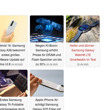
droid 16: Samsung
Wegen KI-Boom:
Heller und dünner -
laxy A36 bekommt
Samsung erhöht
Samsung Galaxy
erstes großes
Preise für DRAM und
Watch8 LTE
ftware-Update auf
Flash-Speicher um bis
Smartwatch im Test
One UI 8
zu 30%
24.09.2025
22.09.2025
22.09.2025
Erstes Samsung
Apple iPhone Air
alaxy Tri-Foldable
schlägt Samsung
glicherweise doch
Galaxy S25 Edge mit