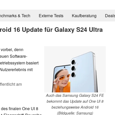
nchmarks & Tech
Externe Tests
Kaufberatung
Deal
oid 16 Update für Galaxy S24 Ultra
 vorbei, denn
neuen Software-
triebssystem basiert
 Nutzererlebnis mit
ffentlicht am
Auch das Samsung Galaxy S24 FE
bekommt das Update auf One UI 8
beziehungsweise Android 16
g des finalen One UI 8
(Bildquelle: Samsung)