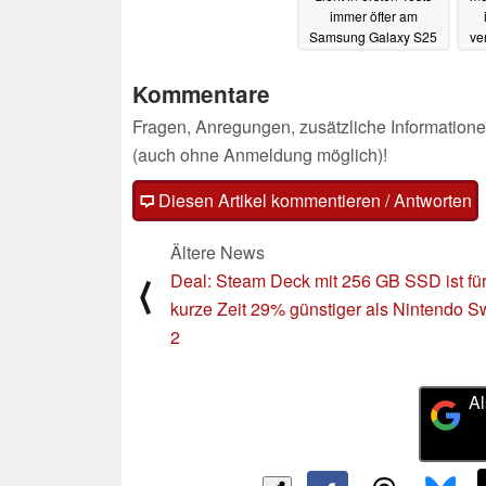
immer öfter am
Samsung Galaxy S25
ve
Ultra vorbei
al
21.09.2025
Kommentare
Fragen, Anregungen, zusätzliche Informatione
(auch ohne Anmeldung möglich)!
Diesen Artikel kommentieren / Antworten
Ältere News
Deal: Steam Deck mit 256 GB SSD ist fü
⟨
kurze Zeit 29% günstiger als Nintendo S
2
Al