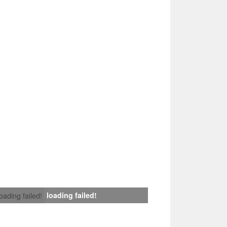
loading failed!
loading failed!