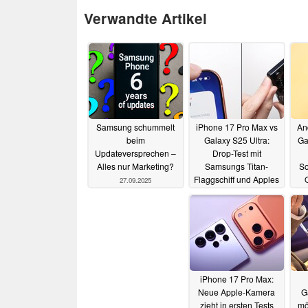
Verwandte Artikel
Samsung schummelt
iPhone 17 Pro Max vs
An
beim
Galaxy S25 Ultra:
Ga
Updateversprechen –
Drop-Test mit
Alles nur Marketing?
Samsungs Titan-
So
Flaggschiff und Apples
27.09.2025
Unibody aus
Aluminium
24.09.2025
iPhone 17 Pro Max:
Neue Apple-Kamera
G
zieht in ersten Tests
mö