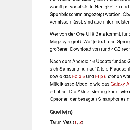
womit personalisierte Neuigkeiten und 
Sperrbildschirm angezeigt werden. Ob
vermissen lässt, sind auch hier meiste
Wer von der One UI 8 Beta kommt, für 
Megabyte groß. Wer jedoch den Sprung
größeren Download von rund 4GB rec
Nach dem Android 16 Update für das G
sich Samsung nun auf ältere Flaggschi
sowie das
Fold 5
und
Flip 5
stehen wah
Mittelklasse-Modelle wie das
Galaxy A
erhalten. Die Aktualisierung kann, wi
Optionen der besagten Smartphones m
Quelle(n)
Tarun Vats (
1
,
2
)