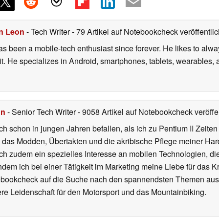
n Leon
- Tech Writer
- 79 Artikel auf Notebookcheck veröffentlic
s been a mobile-tech enthusiast since forever. He likes to alway
 it. He specializes in Android, smartphones, tablets, wearables
hn
- Senior Tech Writer
- 9058 Artikel auf Notebookcheck veröffen
ch schon in jungen Jahren befallen, als ich zu Pentium II Zeite
h das Modden, Übertakten und die akribische Pflege meiner Ha
ich zudem ein spezielles Interesse an mobilen Technologien, di
hdem ich bei einer Tätigkeit im Marketing meine Liebe für das 
ebookcheck auf die Suche nach den spannendsten Themen aus d
e Leidenschaft für den Motorsport und das Mountainbiking.