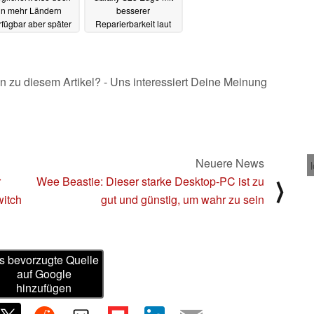
in mehr Ländern
besserer
rfügbar aber später
Reparierbarkeit laut
s erwartet
iFixit-Teardown
21.09.2025
21.09.2025
n zu diesem Artikel? - Uns interessiert Deine Meinung
Neuere News
r
Wee Beastie: Dieser starke Desktop-PC ist zu
⟩
witch
gut und günstig, um wahr zu sein
s bevorzugte Quelle
auf Google
hinzufügen