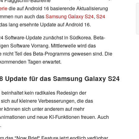
24 Flaggschiff-Baureihe
erie
die auf Android 16 basierende Aktualisierung
ekommen nun auch das
Samsung Galaxy S24
,
S24
das lang ersehnte Update auf Android 16.
24 Software-Update zunächst in Südkorea. Beta-
tigen Software Vorrang. Mittlerweile wird das
ie nicht Teil des Beta-Programms gewesen sind. Die
n kommenden Tagen erwartet.
8 Update für das Samsung Galaxy S24
beinhaltet kein radikales Redesign der
 sich auf kleinere Verbesserungen, die das
zer können sich unter anderem auf mehr
Animationen und neue KI-Funktionen freuen. Auch
.
 das "Now Brief" Feature jetzt endlich verfügbar,