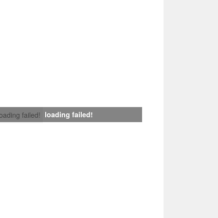
loading failed!
loading failed!