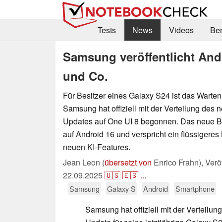
Tests
News
Videos
Be
Samsung veröffentlicht Andr
und Co.
Für Besitzer eines Galaxy S24 ist das Warten
Samsung hat offiziell mit der Verteilung des 
Updates auf One UI 8 begonnen. Das neue Be
auf Android 16 und verspricht ein flüssigeres
neuen KI-Features.
Jean Leon (
übersetzt von
Enrico Frahn),
Verö
22.09.2025
🇺🇸
🇪🇸
...
Samsung
Galaxy S
Android
Smartphone
Samsung hat offiziell mit der Verteilun