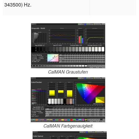
343500) Hz.
CalMAN Graustufen
CalMAN Farbgenauigkeit