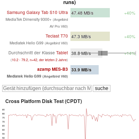
runs)
Samsung Galaxy Tab S10 Ultra
47.48
MB/s
+40%
MediaTek Dimensity 9300+
(Angelbird
AV Pro V60)
Teclast T70
47.3
MB/s
+40%
Mediatek Helio G99
(Angelbird V60)
Durchschnitt der Klasse
Tablet
38.8
MB/s
+14%
(
10.2 - 79.2, n=42, der letzten 2 Jahre
)
azamp MES-B3
33.9
MB/s
Mediatek Helio G99
(Angelbird V60)
Cross Platform Disk Test (CPDT)
85
80
75
70
65
60
55
50