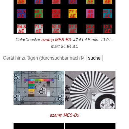
∆E
∆E
∆E
∆E
∆E
∆E
31.9
48.1
38.2
77.1
45
42.5
∆E
∆E
∆E
∆E
∆E
∆E
94.8
71.7
52.9
37.5
24.4
13.9
∆E
∆E
∆E
∆E
∆E
∆E
ColorChecker
azamp MES-B3
: 47.61 ∆E min: 13.91 -
max: 94.84 ∆E
azamp MES-B3