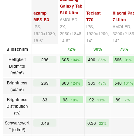
Galaxy Tab
S10 Ultra
azamp
Teclast
Xiaomi Pad
AMOLED
MES-B3
T70
7 Ultra
IPS,
2X,
IPS,
AMOLED,
1920x1080,
2960x1848,
1920x1200,
3200x2136,
15.6"
14.6"
14"
14"
Bildschirm
72%
30%
73%
Helligkeit
296
605
400
566
104%
35%
91%
Bildmitte
(cd/m²)
Brightness
269
603
385
540
124%
43%
101%
(cd/m²)
Brightness
83
98
92
89
18%
11%
7%
Distribution
(%)
Schwarzwert
0.46
0.36
22%
* (cd/m²)