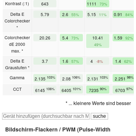
Kontrast (:1)
643
1111
73%
Delta E
5.79
2.6
5.15
0.91
55%
11%
84%
Colorchecker
*
Colorchecker
20.26
5.4
10.41
1.59
73%
92%
dE 2000
49%
max. *
Delta E
3.7
1.6
4
1.4
57%
-8%
62%
Graustufen *
Gamma
103%
106%
103%
98%
2.135
2.08
2.131
2.251
CCT
106%
101%
90%
97%
6145
6405
7235
6703
* ... kleinere Werte sind besser
Bildschirm-Flackern / PWM (Pulse-Width