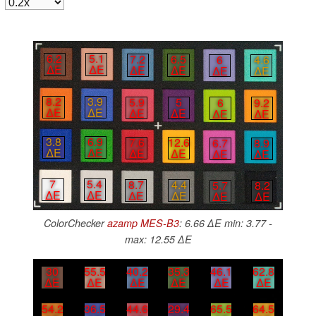
6.2
5.1
7.2
6.5
6
4.6
∆E
∆E
∆E
∆E
∆E
∆E
8.2
3.9
5.9
5
6
9.2
∆E
∆E
∆E
∆E
∆E
∆E
3.8
6.9
7.6
12.6
6.7
8.9
∆E
∆E
∆E
∆E
∆E
∆E
7
5.4
8.7
4.4
5.7
8.2
∆E
∆E
∆E
∆E
∆E
∆E
ColorChecker
azamp MES-B3
: 6.66 ∆E min: 3.77 -
max: 12.55 ∆E
30
55.5
40.2
35.3
46.1
62.8
∆E
∆E
∆E
∆E
∆E
∆E
54.2
36.5
44.6
29.4
65.5
64.5