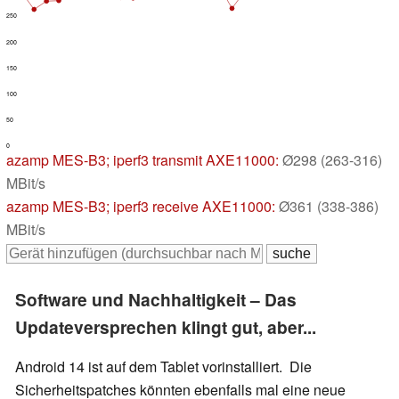
250
200
150
100
50
0
azamp MES-B3
; iperf3 transmit AXE11000:
Ø298 (263-316)
MBit/s
azamp MES-B3
; iperf3 receive AXE11000:
Ø361 (338-386)
MBit/s
Software und Nachhaltigkeit – Das
Updateversprechen klingt gut, aber...
Android 14 ist auf dem Tablet vorinstalliert. Die
Sicherheitspatches könnten ebenfalls mal eine neue