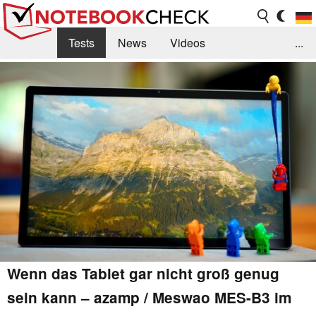
Tests
News
Videos
...
Benchmarks & Tech
Externe Tests
Kaufberatung
Deals
Suche
Jobs
Forum
Wenn das Tablet gar nicht groß genug
sein kann – azamp / Meswao MES-B3 im