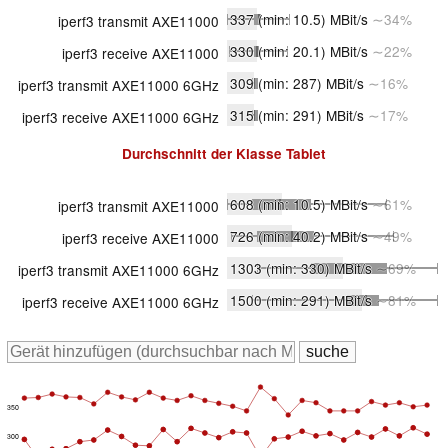
337
(min: 10.5)
MBit/s
∼34%
iperf3 transmit AXE11000
330
(min: 20.1)
MBit/s
∼22%
iperf3 receive AXE11000
309
(min: 287)
MBit/s
∼16%
iperf3 transmit AXE11000 6GHz
315
(min: 291)
MBit/s
∼17%
iperf3 receive AXE11000 6GHz
Durchschnitt der Klasse
Tablet
608
(min: 10.5)
MBit/s
∼61%
iperf3 transmit AXE11000
726
(min: 40.2)
MBit/s
∼49%
iperf3 receive AXE11000
1303
(min: 330)
MBit/s
∼69%
iperf3 transmit AXE11000 6GHz
1500
(min: 291)
MBit/s
∼81%
iperf3 receive AXE11000 6GHz
350
300