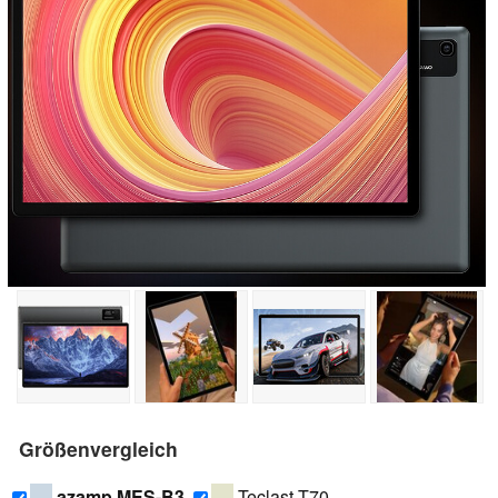
Größenvergleich
azamp MES-B3
Teclast T70