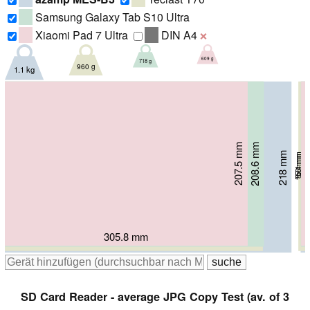
Samsung Galaxy Tab S10 Ultra
Xiaomi Pad 7 Ultra
DIN A4
❌
609 g
718 g
960 g
1.1 kg
207.5 mm
208.6 mm
214 mm
218 mm
5.1 mm
5.4 mm
8.6 mm
5.7 mm
305.8 mm
326.4 mm
325 mm
361 mm
SD Card Reader - average JPG Copy Test (av. of 3