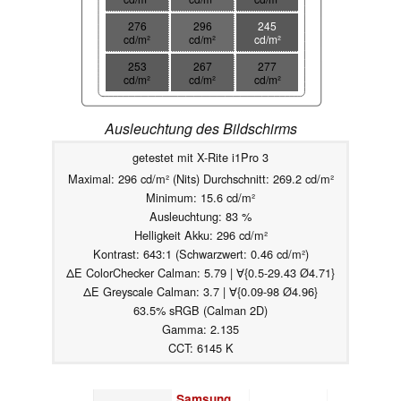
276
296
245
cd/m²
cd/m²
cd/m²
253
267
277
cd/m²
cd/m²
cd/m²
Ausleuchtung des Bildschirms
getestet mit X-Rite i1Pro 3
Maximal: 296 cd/m² (Nits) Durchschnitt: 269.2 cd/m²
Minimum: 15.6 cd/m²
Ausleuchtung: 83 %
Helligkeit Akku: 296 cd/m²
Kontrast: 643:1 (Schwarzwert: 0.46 cd/m²)
ΔE ColorChecker Calman: 5.79 | ∀{0.5-29.43 Ø4.71}
ΔE Greyscale Calman: 3.7 | ∀{0.09-98 Ø4.96}
63.5% sRGB (Calman 2D)
Gamma: 2.135
CCT: 6145 K
Samsung