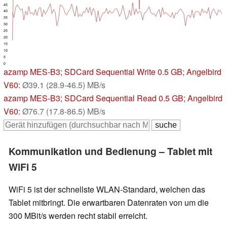
45
40
35
30
25
20
15
10
5
0
azamp MES-B3
; SDCard Sequential Write 0.5 GB; Angelbird
V60:
Ø39.1 (28.9-46.5) MB/s
azamp MES-B3
; SDCard Sequential Read 0.5 GB; Angelbird
V60:
Ø76.7 (17.8-86.5) MB/s
Kommunikation und Bedienung – Tablet mit
WiFi 5
WiFi 5 ist der schnellste WLAN-Standard, welchen das
Tablet mitbringt. Die erwartbaren Datenraten von um die
300 MBit/s werden recht stabil erreicht.