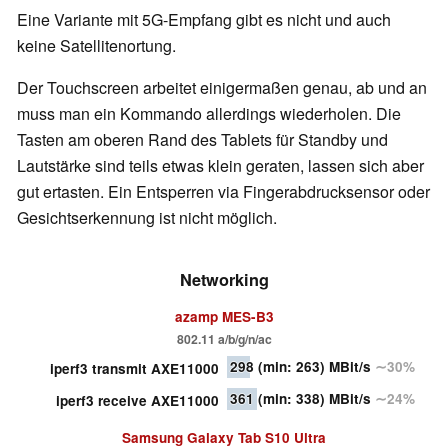
Eine Variante mit 5G-Empfang gibt es nicht und auch
keine Satellitenortung.
Der Touchscreen arbeitet einigermaßen genau, ab und an
muss man ein Kommando allerdings wiederholen. Die
Tasten am oberen Rand des Tablets für Standby und
Lautstärke sind teils etwas klein geraten, lassen sich aber
gut ertasten. Ein Entsperren via Fingerabdrucksensor oder
Gesichtserkennung ist nicht möglich.
Networking
azamp MES-B3
802.11 a/b/g/n/ac
298
(min: 263)
MBit/s
∼30%
iperf3 transmit AXE11000
361
(min: 338)
MBit/s
∼24%
iperf3 receive AXE11000
Samsung Galaxy Tab S10 Ultra