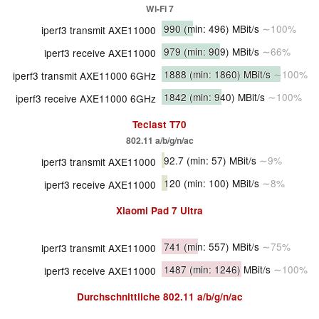
Wi-Fi 7
990
(min: 496)
MBit/s
∼100%
iperf3 transmit AXE11000
979
(min: 909)
MBit/s
∼66%
iperf3 receive AXE11000
1888
(min: 1860)
MBit/s
∼100%
iperf3 transmit AXE11000 6GHz
1842
(min: 940)
MBit/s
∼100%
iperf3 receive AXE11000 6GHz
Teclast T70
802.11 a/b/g/n/ac
92.7
(min: 57)
MBit/s
∼9%
iperf3 transmit AXE11000
120
(min: 100)
MBit/s
∼8%
iperf3 receive AXE11000
Xiaomi Pad 7 Ultra
741
(min: 557)
MBit/s
∼75%
iperf3 transmit AXE11000
1487
(min: 1246)
MBit/s
∼100%
iperf3 receive AXE11000
Durchschnittliche
802.11 a/b/g/n/ac