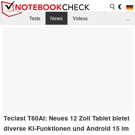
Tests
News
Videos
...
Benchmarks & Tech
Externe Tests
Kaufberatung
Deals
Suche
Jobs
Forum
Teclast T60AI: Neues 12 Zoll Tablet bietet
diverse KI-Funktionen und Android 15 im