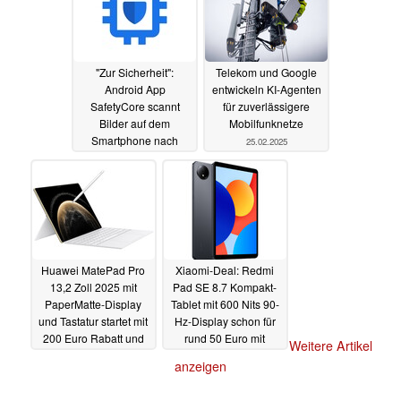
"Zur Sicherheit":
Telekom und Google
Android App
entwickeln KI-Agenten
SafetyCore scannt
für zuverlässigere
Bilder auf dem
Mobilfunknetze
Smartphone nach
25.02.2025
anstößigen Fotos
28.02.2025
Huawei MatePad Pro
Xiaomi-Deal: Redmi
13,2 Zoll 2025 mit
Pad SE 8.7 Kompakt-
PaperMatte-Display
Tablet mit 600 Nits 90-
und Tastatur startet mit
Hz-Display schon für
200 Euro Rabatt und
rund 50 Euro mit
Weitere Artikel
Geschenken
Spezial-Gutschein
25.02.2025
anzeigen
19.02.2025