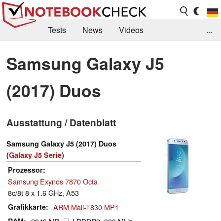
Tests
News
Videos
...
Benchmarks & Tech
Externe Tests
Samsung Galaxy J5
Kaufberatung
Deals
Suche
Jobs
(2017) Duos
Forum
Ausstattung / Datenblatt
Samsung Galaxy J5 (2017) Duos
(
Galaxy J5 Serie
)
Prozessor
Samsung Exynos 7870 Octa
8c/8t 8 x 1.6 GHz, A53
Grafikkarte
ARM Mali-T830 MP1