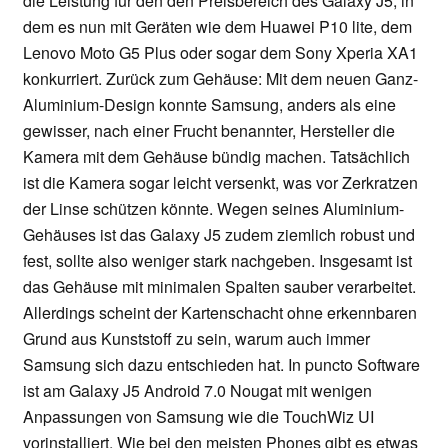
die Leistung für den den Preisbereich des Galaxy J5, in
dem es nun mit Geräten wie dem Huawei P10 lite, dem
Lenovo Moto G5 Plus oder sogar dem Sony Xperia XA1
konkurriert. Zurück zum Gehäuse: Mit dem neuen Ganz-
Aluminium-Design konnte Samsung, anders als eine
gewisser, nach einer Frucht benannter, Hersteller die
Kamera mit dem Gehäuse bündig machen. Tatsächlich
ist die Kamera sogar leicht versenkt, was vor Zerkratzen
der Linse schützen könnte. Wegen seines Aluminium-
Gehäuses ist das Galaxy J5 zudem ziemlich robust und
fest, sollte also weniger stark nachgeben. Insgesamt ist
das Gehäuse mit minimalen Spalten sauber verarbeitet.
Allerdings scheint der Kartenschacht ohne erkennbaren
Grund aus Kunststoff zu sein, warum auch immer
Samsung sich dazu entschieden hat. In puncto Software
ist am Galaxy J5 Android 7.0 Nougat mit wenigen
Anpassungen von Samsung wie die TouchWiz UI
vorinstalliert. Wie bei den meisten Phones gibt es etwas