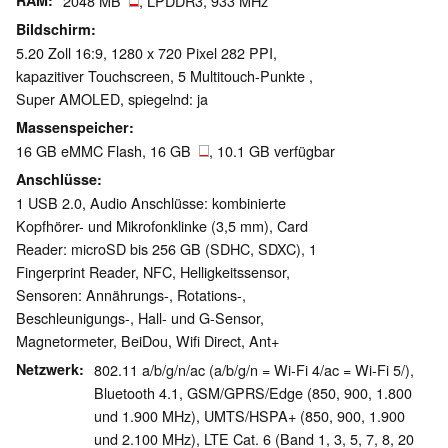
RAM
2048 MB
, LPDDR3, 933 MHz
Bildschirm
5.20 Zoll 16:9, 1280 x 720 Pixel 282 PPI,
kapazitiver Touchscreen, 5 Multitouch-Punkte ,
Super AMOLED, spiegelnd: ja
Massenspeicher
16 GB eMMC Flash, 16 GB
, 10.1 GB verfügbar
Anschlüsse
1 USB 2.0, Audio Anschlüsse: kombinierte
Kopfhörer- und Mikrofonklinke (3,5 mm), Card
Reader: microSD bis 256 GB (SDHC, SDXC), 1
Fingerprint Reader, NFC, Helligkeitssensor,
Sensoren: Annährungs-, Rotations-,
Beschleunigungs-, Hall- und G-Sensor,
Magnetormeter, BeiDou, Wifi Direct, Ant+
Netzwerk
802.11 a/b/g/n/ac (a/b/g/n = Wi-Fi 4/ac = Wi-Fi 5/),
Bluetooth 4.1, GSM/GPRS/Edge (850, 900, 1.800
und 1.900 MHz), UMTS/HSPA+ (850, 900, 1.900
und 2.100 MHz), LTE Cat. 6 (Band 1, 3, 5, 7, 8, 20