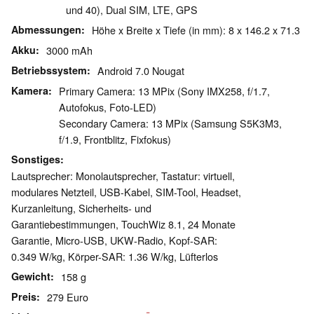
und 40), Dual SIM, LTE, GPS
Abmessungen
Höhe x Breite x Tiefe (in mm): 8 x 146.2 x 71.3
Akku
3000 mAh
Betriebssystem
Android 7.0 Nougat
Kamera
Primary Camera: 13 MPix (Sony IMX258, f/1.7,
Autofokus, Foto-LED)
Secondary Camera: 13 MPix (Samsung S5K3M3,
f/1.9, Frontblitz, Fixfokus)
Sonstiges
Lautsprecher: Monolautsprecher, Tastatur: virtuell,
modulares Netzteil, USB-Kabel, SIM-Tool, Headset,
Kurzanleitung, Sicherheits- und
Garantiebestimmungen, TouchWiz 8.1, 24 Monate
Garantie, Micro-USB, UKW-Radio, Kopf-SAR:
0.349 W/kg, Körper-SAR: 1.36 W/kg, Lüfterlos
Gewicht
158 g
Preis
279 Euro