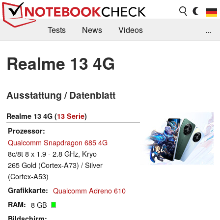
Tests
News
Videos
...
Benchmarks & Tech
Externe Tests
Realme 13 4G
Kaufberatung
Deals
Suche
Jobs
Ausstattung / Datenblatt
Forum
Realme 13 4G (
13 Serie
)
Prozessor
Qualcomm Snapdragon 685 4G
8c/8t 8 x 1.9 - 2.8 GHz, Kryo
265 Gold (Cortex-A73) / Silver
(Cortex-A53)
Grafikkarte
Qualcomm Adreno 610
RAM
8 GB
Bildschirm