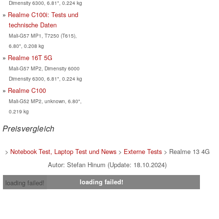
Dimensity 6300, 6.81", 0.224 kg
Realme C100i: Tests und
technische Daten
Mali-G57 MP1, T7250 (T615),
6.80", 0.208 kg
Realme 16T 5G
Mali-G57 MP2, Dimensity 6000
Dimensity 6300, 6.81", 0.224 kg
Realme C100
Mali-G52 MP2, unknown, 6.80",
0.219 kg
Preisvergleich
>
Notebook Test, Laptop Test und News
>
Externe Tests
> Realme 13 4G
Autor: Stefan Hinum (Update: 18.10.2024)
loading failed!
loading failed!