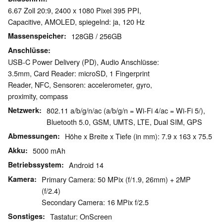
6.67 Zoll 20:9, 2400 x 1080 Pixel 395 PPI,
Capacitive, AMOLED, spiegelnd: ja, 120 Hz
Massenspeicher
128GB / 256GB
Anschlüsse
USB-C Power Delivery (PD), Audio Anschlüsse:
3.5mm, Card Reader: microSD, 1 Fingerprint
Reader, NFC, Sensoren: accelerometer, gyro,
proximity, compass
Netzwerk
802.11 a/b/g/n/ac (a/b/g/n = Wi-Fi 4/ac = Wi-Fi 5/),
Bluetooth 5.0, GSM, UMTS, LTE, Dual SIM, GPS
Abmessungen
Höhe x Breite x Tiefe (in mm): 7.9 x 163 x 75.5
Akku
5000 mAh
Betriebssystem
Android 14
Kamera
Primary Camera: 50 MPix (f/1.9, 26mm) + 2MP
(f/2.4)
Secondary Camera: 16 MPix f/2.5
Sonstiges
Tastatur: OnScreen