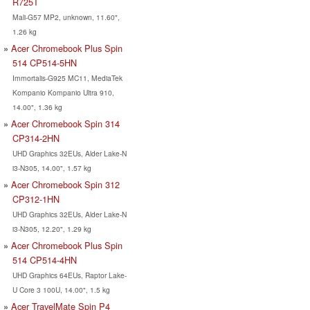
R725T
Mali-G57 MP2, unknown, 11.60",
1.26 kg
Acer Chromebook Plus Spin
514 CP514-5HN
Immortalis-G925 MC11, MediaTek
Kompanio Kompanio Ultra 910,
14.00", 1.36 kg
Acer Chromebook Spin 314
CP314-2HN
UHD Graphics 32EUs, Alder Lake-N
i3-N305, 14.00", 1.57 kg
Acer Chromebook Spin 312
CP312-1HN
UHD Graphics 32EUs, Alder Lake-N
i3-N305, 12.20", 1.29 kg
Acer Chromebook Plus Spin
514 CP514-4HN
UHD Graphics 64EUs, Raptor Lake-
U Core 3 100U, 14.00", 1.5 kg
Acer TravelMate Spin P4