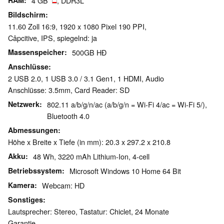
RAM
4 GB
, DDR3L
Bildschirm
11.60 Zoll 16:9, 1920 x 1080 Pixel 190 PPI,
Câpcitive, IPS, spiegelnd: ja
Massenspeicher
500GB HĐ
Anschlüsse
2 USB 2.0, 1 USB 3.0 / 3.1 Gen1, 1 HDMI, Audio
Anschlüsse: 3.5mm, Card Reader: SD
Netzwerk
802.11 a/b/g/n/ac (a/b/g/n = Wi-Fi 4/ac = Wi-Fi 5/),
Bluetooth 4.0
Abmessungen
Höhe x Breite x Tiefe (in mm): 20.3 x 297.2 x 210.8
Akku
48 Wh, 3220 mAh Lithium-Ion, 4-cell
Betriebssystem
Microsoft Windows 10 Home 64 Bit
Kamera
Webcam: HD
Sonstiges
Lautsprecher: Stereo, Tastatur: Chiclet, 24 Monate
Garantie