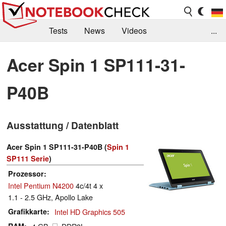
Tests
News
Videos
...
Benchmarks & Tech
Externe Tests
Acer Spin 1 SP111-31-
Kaufberatung
Deals
Suche
Jobs
P40B
Forum
Ausstattung / Datenblatt
Acer Spin 1 SP111-31-P40B (
Spin 1
SP111 Serie
)
Prozessor
Intel Pentium N4200
4c/4t 4 x
1.1 - 2.5 GHz, Apollo Lake
Grafikkarte
Intel HD Graphics 505