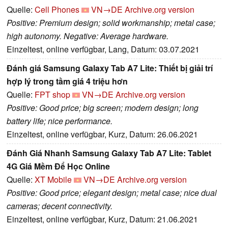
Quelle:
Cell Phones
VN→DE
Archive.org version
Positive: Premium design; solid workmanship; metal case;
high autonomy. Negative: Average hardware.
Einzeltest, online verfügbar, Lang, Datum: 03.07.2021
Đánh giá Samsung Galaxy Tab A7 Lite: Thiết bị giải trí
hợp lý trong tầm giá 4 triệu hơn
Quelle:
FPT shop
VN→DE
Archive.org version
Positive: Good price; big screen; modern design; long
battery life; nice performance.
Einzeltest, online verfügbar, Kurz, Datum: 26.06.2021
Đánh Giá Nhanh Samsung Galaxy Tab A7 Lite: Tablet
4G Giá Mềm Để Học Online
Quelle:
XT Mobile
VN→DE
Archive.org version
Positive: Good price; elegant design; metal case; nice dual
cameras; decent connectivity.
Einzeltest, online verfügbar, Kurz, Datum: 21.06.2021