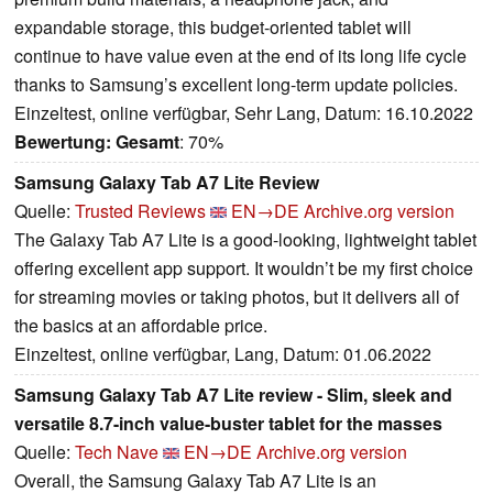
expandable storage, this budget-oriented tablet will
continue to have value even at the end of its long life cycle
thanks to Samsung’s excellent long-term update policies.
Einzeltest, online verfügbar, Sehr Lang, Datum: 16.10.2022
Bewertung:
Gesamt
: 70%
Samsung Galaxy Tab A7 Lite Review
Quelle:
Trusted Reviews
EN→DE
Archive.org version
The Galaxy Tab A7 Lite is a good-looking, lightweight tablet
offering excellent app support. It wouldn’t be my first choice
for streaming movies or taking photos, but it delivers all of
the basics at an affordable price.
Einzeltest, online verfügbar, Lang, Datum: 01.06.2022
Samsung Galaxy Tab A7 Lite review - Slim, sleek and
versatile 8.7-inch value-buster tablet for the masses
Quelle:
Tech Nave
EN→DE
Archive.org version
Overall, the Samsung Galaxy Tab A7 Lite is an