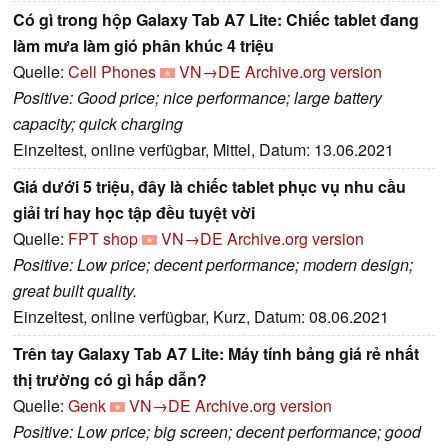
Có gì trong hộp Galaxy Tab A7 Lite: Chiếc tablet đang
làm mưa làm gió phân khúc 4 triệu
Quelle:
Cell Phones
VN→DE
Archive.org version
Positive: Good price; nice performance; large battery
capacity; quick charging
Einzeltest, online verfügbar, Mittel, Datum: 13.06.2021
Giá dưới 5 triệu, đây là chiếc tablet phục vụ nhu cầu
giải trí hay học tập đều tuyệt vời
Quelle:
FPT shop
VN→DE
Archive.org version
Positive: Low price; decent performance; modern design;
great built quality.
Einzeltest, online verfügbar, Kurz, Datum: 08.06.2021
Trên tay Galaxy Tab A7 Lite: Máy tính bảng giá rẻ nhất
thị trường có gì hấp dẫn?
Quelle:
Genk
VN→DE
Archive.org version
Positive: Low price; big screen; decent performance; good