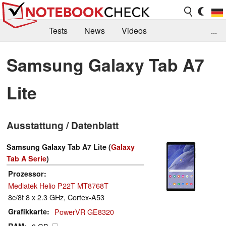
Tests
News
Videos
...
Benchmarks & Tech
Externe Tests
Samsung Galaxy Tab A7
Kaufberatung
Deals
Suche
Jobs
Lite
Forum
Ausstattung / Datenblatt
Samsung Galaxy Tab A7 Lite (
Galaxy
Tab A Serie
)
Prozessor
Mediatek Helio P22T MT8768T
8c/8t 8 x 2.3 GHz, Cortex-A53
Grafikkarte
PowerVR GE8320