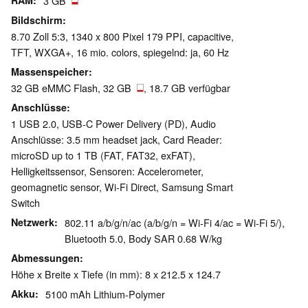
RAM
3 GB
Bildschirm
8.70 Zoll 5:3, 1340 x 800 Pixel 179 PPI, capacitive,
TFT, WXGA+, 16 mio. colors, spiegelnd: ja, 60 Hz
Massenspeicher
32 GB eMMC Flash, 32 GB
, 18.7 GB verfügbar
Anschlüsse
1 USB 2.0, USB-C Power Delivery (PD), Audio
Anschlüsse: 3.5 mm headset jack, Card Reader:
microSD up to 1 TB (FAT, FAT32, exFAT),
Helligkeitssensor, Sensoren: Accelerometer,
geomagnetic sensor, Wi-Fi Direct, Samsung Smart
Switch
Netzwerk
802.11 a/b/g/n/ac (a/b/g/n = Wi-Fi 4/ac = Wi-Fi 5/),
Bluetooth 5.0, Body SAR 0.68 W/kg
Abmessungen
Höhe x Breite x Tiefe (in mm): 8 x 212.5 x 124.7
Akku
5100 mAh Lithium-Polymer