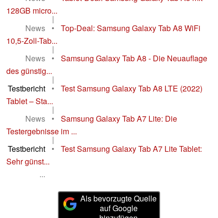
128GB micro...
|
News
•
Top-Deal: Samsung Galaxy Tab A8 WiFi
10,5-Zoll-Tab...
|
News
•
Samsung Galaxy Tab A8 - Die Neuauflage
des günstig...
|
Testbericht
•
Test Samsung Galaxy Tab A8 LTE (2022)
Tablet – Sta...
|
News
•
Samsung Galaxy Tab A7 Lite: Die
Testergebnisse im ...
|
Testbericht
•
Test Samsung Galaxy Tab A7 Lite Tablet:
Sehr günst...
...
Als bevorzugte Quelle
auf Google
hinzufügen