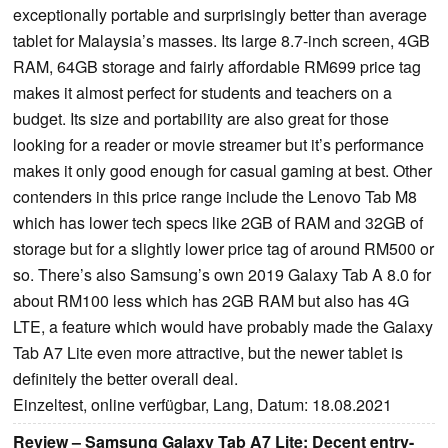
exceptionally portable and surprisingly better than average
tablet for Malaysia’s masses. Its large 8.7-inch screen, 4GB
RAM, 64GB storage and fairly affordable RM699 price tag
makes it almost perfect for students and teachers on a
budget. Its size and portability are also great for those
looking for a reader or movie streamer but it’s performance
makes it only good enough for casual gaming at best. Other
contenders in this price range include the Lenovo Tab M8
which has lower tech specs like 2GB of RAM and 32GB of
storage but for a slightly lower price tag of around RM500 or
so. There’s also Samsung’s own 2019 Galaxy Tab A 8.0 for
about RM100 less which has 2GB RAM but also has 4G
LTE, a feature which would have probably made the Galaxy
Tab A7 Lite even more attractive, but the newer tablet is
definitely the better overall deal.
Einzeltest, online verfügbar, Lang, Datum: 18.08.2021
Review – Samsung Galaxy Tab A7 Lite: Decent entry-