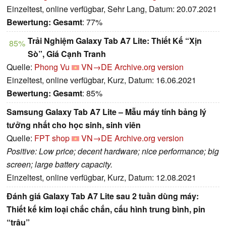
Einzeltest, online verfügbar, Sehr Lang, Datum: 20.07.2021
Bewertung:
Gesamt
: 77%
Trải Nghiệm Galaxy Tab A7 Lite: Thiết Kế “Xịn
85%
Sò”, Giá Cạnh Tranh
Quelle:
Phong Vu
VN→DE
Archive.org version
Einzeltest, online verfügbar, Kurz, Datum: 16.06.2021
Bewertung:
Gesamt
: 85%
Samsung Galaxy Tab A7 Lite – Mẫu máy tính bảng lý
tưởng nhất cho học sinh, sinh viên
Quelle:
FPT shop
VN→DE
Archive.org version
Positive: Low price; decent hardware; nice performance; big
screen; large battery capacity.
Einzeltest, online verfügbar, Kurz, Datum: 12.08.2021
Đánh giá Galaxy Tab A7 Lite sau 2 tuần dùng máy:
Thiết kế kim loại chắc chắn, cấu hình trung bình, pin
“trâu”