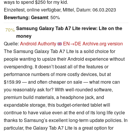
ways to spend $250 for my kid.
Einzeltest, online verfügbar, Mittel, Datum: 06.03.2023
Bewertung:
Gesamt
: 50%
Samsung Galaxy Tab A7 Lite review: Lite on the
70%
money
Quelle:
Android Authority
EN→DE
Archive.org version
The Samsung Galaxy Tab A7 Lite is a solid choice for
people wanting to upsize their Android experience without
overspending. It doesn’t boast all of the features or
performance numbers of more costly devices, but at
$159.99 — and often cheaper on sale — what more can
you reasonably ask for? With well-rounded software,
premium build materials, a headphone jack, and
expandable storage, this budget-oriented tablet will
continue to have value even at the end of its long life cycle
thanks to Samsung’s excellent long-term update policies. In
particular, the Galaxy Tab A7 Lite is a great option for