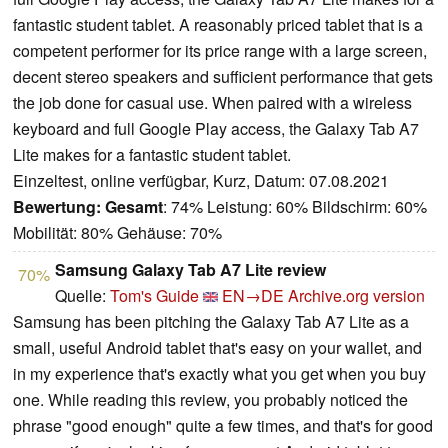
fantastic student tablet. A reasonably priced tablet that is a
competent performer for its price range with a large screen,
decent stereo speakers and sufficient performance that gets
the job done for casual use. When paired with a wireless
keyboard and full Google Play access, the Galaxy Tab A7
Lite makes for a fantastic student tablet.
Einzeltest, online verfügbar, Kurz, Datum: 07.08.2021
Bewertung:
Gesamt
: 74% Leistung: 60% Bildschirm: 60%
Mobilität: 80% Gehäuse: 70%
Samsung Galaxy Tab A7 Lite review
70%
Quelle:
Tom's Guide
EN→DE
Archive.org version
Samsung has been pitching the Galaxy Tab A7 Lite as a
small, useful Android tablet that's easy on your wallet, and
in my experience that's exactly what you get when you buy
one. While reading this review, you probably noticed the
phrase "good enough" quite a few times, and that's for good