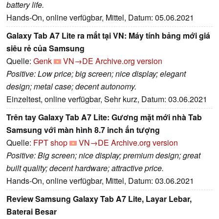
battery life.
Hands-On, online verfügbar, Mittel, Datum: 05.06.2021
Galaxy Tab A7 Lite ra mắt tại VN: Máy tính bảng mới giá
siêu rẻ của Samsung
Quelle:
Genk
VN→DE
Archive.org version
Positive: Low price; big screen; nice display; elegant
design; metal case; decent autonomy.
Einzeltest, online verfügbar, Sehr kurz, Datum: 03.06.2021
Trên tay Galaxy Tab A7 Lite: Gương mặt mới nhà Tab
Samsung với màn hình 8.7 inch ấn tượng
Quelle:
FPT shop
VN→DE
Archive.org version
Positive: Big screen; nice display; premium design; great
built quality; decent hardware; attractive price.
Hands-On, online verfügbar, Mittel, Datum: 03.06.2021
Review Samsung Galaxy Tab A7 Lite, Layar Lebar,
Baterai Besar