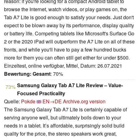
reason: if you're looking for a compact Android tablet to
browse the Internet, watch videos, or play games on, the
Tab A7 Lite is good enough to satisfy your needs. Just don't
expect to be blown away by its performance, display quality
or battery life. Competing tablets like Microsoft's Surface Go
2 or the 2020 iPad will outperform the A7 Lite on all of these
fronts, and while you'll have to pay a few hundred bucks
more for them you can often still get either for under $500.
Einzeltest, online verfügbar, Mittel, Datum: 26.07.2021
Bewertung:
Gesamt
: 70%
Samsung Galaxy Tab A7 Lite Review – Value-
73%
Focused Practicality
Quelle:
Pokde
EN→DE
Archive.org version
The Samsung Galaxy Tab A7 Lite is certainly capable of
serving anyone well, but ultimately boils down to your
needs in a tablet. It’s affordable, surprisingly solid build
quality for the price, the stereo speakers work great,