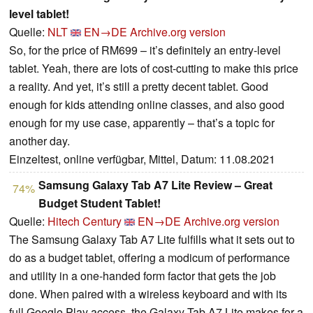
level tablet!
Quelle:
NLT
EN→DE
Archive.org version
So, for the price of RM699 – it’s definitely an entry-level
tablet. Yeah, there are lots of cost-cutting to make this price
a reality. And yet, it’s still a pretty decent tablet. Good
enough for kids attending online classes, and also good
enough for my use case, apparently – that’s a topic for
another day.
Einzeltest, online verfügbar, Mittel, Datum: 11.08.2021
Samsung Galaxy Tab A7 Lite Review – Great
74%
Budget Student Tablet!
Quelle:
Hitech Century
EN→DE
Archive.org version
The Samsung Galaxy Tab A7 Lite fulfills what it sets out to
do as a budget tablet, offering a modicum of performance
and utility in a one-handed form factor that gets the job
done. When paired with a wireless keyboard and with its
full Google Play access, the Galaxy Tab A7 Lite makes for a