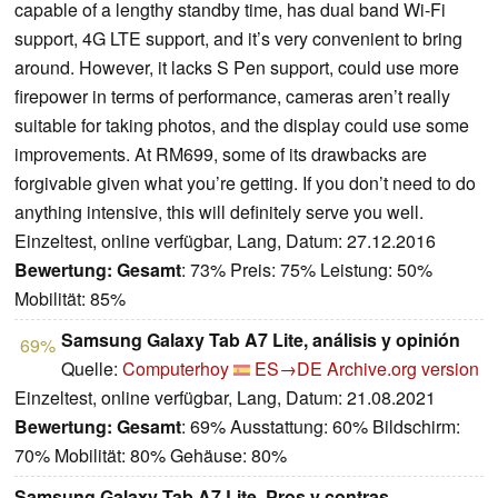
capable of a lengthy standby time, has dual band Wi-Fi
support, 4G LTE support, and it’s very convenient to bring
around. However, it lacks S Pen support, could use more
firepower in terms of performance, cameras aren’t really
suitable for taking photos, and the display could use some
improvements. At RM699, some of its drawbacks are
forgivable given what you’re getting. If you don’t need to do
anything intensive, this will definitely serve you well.
Einzeltest, online verfügbar, Lang, Datum: 27.12.2016
Bewertung:
Gesamt
: 73% Preis: 75% Leistung: 50%
Mobilität: 85%
Samsung Galaxy Tab A7 Lite, análisis y opinión
69%
Quelle:
Computerhoy
ES→DE
Archive.org version
Einzeltest, online verfügbar, Lang, Datum: 21.08.2021
Bewertung:
Gesamt
: 69% Ausstattung: 60% Bildschirm:
70% Mobilität: 80% Gehäuse: 80%
Samsung Galaxy Tab A7 Lite. Pros y contras