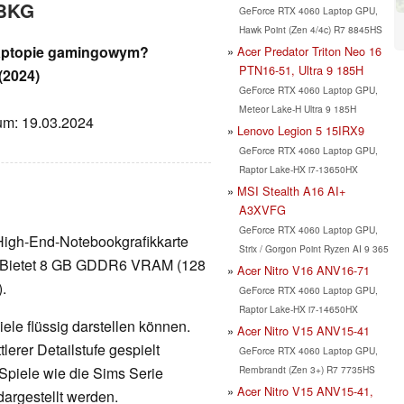
 BKG
GeForce RTX 4060 Laptop GPU,
Hawk Point (Zen 4/4c) R7 8845HS
 laptopie gamingowym?
Acer Predator Triton Neo 16
PTN16-51, Ultra 9 185H
(2024)
GeForce RTX 4060 Laptop GPU,
Meteor Lake-H Ultra 9 185H
tum: 19.03.2024
Lenovo Legion 5 15IRX9
GeForce RTX 4060 Laptop GPU,
Raptor Lake-HX i7-13650HX
MSI Stealth A16 AI+
A3XVFG
GeForce RTX 4060 Laptop GPU,
High-End-Notebookgrafikkarte
Strix / Gorgon Point Ryzen AI 9 365
r. Bietet 8 GB GDDR6 VRAM (128
Acer Nitro V16 ANV16-71
).
GeForce RTX 4060 Laptop GPU,
Raptor Lake-HX i7-14650HX
ele flüssig darstellen können.
Acer Nitro V15 ANV15-41
erer Detailstufe gespielt
GeForce RTX 4060 Laptop GPU,
Rembrandt (Zen 3+) R7 7735HS
Spiele wie die Sims Serie
Acer Nitro V15 ANV15-41,
dargestellt werden.