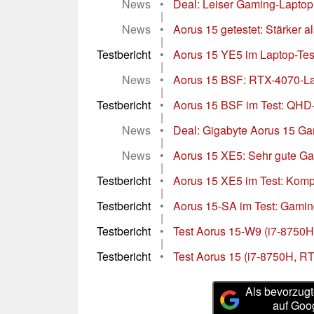
News
•
Deal: Leiser Gaming-Laptop 
|
News
•
Aorus 15 getestet: Stärker al
|
Testbericht
•
Aorus 15 YE5 im Laptop-Test
|
News
•
Aorus 15 BSF: RTX-4070-Lap
|
Testbericht
•
Aorus 15 BSF im Test: QHD
|
News
•
Deal: Gigabyte Aorus 15 Ga
|
News
•
Aorus 15 XE5: Sehr gute Gam
|
Testbericht
•
Aorus 15 XE5 im Test: Kom
|
Testbericht
•
Aorus 15-SA im Test: Gaming
|
Testbericht
•
Test Aorus 15-W9 (i7-8750H
|
Testbericht
•
Test Aorus 15 (i7-8750H, R
Als bevorzugt
auf Goo