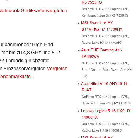
R5 7535HS
GeForce RTX 4060 Laptop GPU,
Notebook-Grafikkartenvergleich
Rembrandt (Zen 3+) R5 7535HS
MSI Sword 16 HX
B14VFKG, i7-14700HX
GeForce RTX 4060 Laptop GPU,
Raptor Lake-HX i7-14700HX
tur basierender High-End
Asus TUF Gaming A16
 mit bis zu 4,8 GHz und 8+2
FA608WV
22 Threads gleichzeitig
GeForce RTX 4060 Laptop GPU,
em Prozessorvergleich
Vergleich
Strix / Gorgon Point Ryzen AI 9 HX
enchmarkliste
.
370
Acer Nitro V 16 ANV16-41-
R5AT
GeForce RTX 4060 Laptop GPU,
Hawk Point (Zen 4/4c) R7 8845HS
Lenovo Legion 5 16IRX9, i9-
14900HX
GeForce RTX 4060 Laptop GPU,
Raptor Lake-HX i9-14900HX
MSI Sword 16 HX