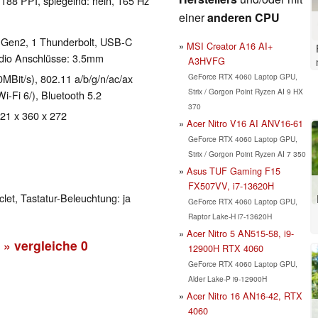
 188 PPI, spiegelnd: nein, 165 Hz
einer
anderen CPU
 Gen2, 1 Thunderbolt, USB-C
MSI Creator A16 AI+
udio Anschlüsse: 3.5mm
A3HVFG
GeForce RTX 4060 Laptop GPU,
Bit/s), 802.11 a/b/g/n/ac/ax
Strix / Gorgon Point Ryzen AI 9 HX
Wi-Fi 6/), Bluetooth 5.2
370
 21 x 360 x 272
Acer Nitro V16 AI ANV16-61
GeForce RTX 4060 Laptop GPU,
Strix / Gorgon Point Ryzen AI 7 350
Asus TUF Gaming F15
FX507VV, i7-13620H
clet, Tastatur-Beleuchtung: ja
GeForce RTX 4060 Laptop GPU,
Raptor Lake-H i7-13620H
Acer Nitro 5 AN515-58, i9-
» vergleiche
0
12900H RTX 4060
GeForce RTX 4060 Laptop GPU,
Alder Lake-P i9-12900H
Acer Nitro 16 AN16-42, RTX
4060