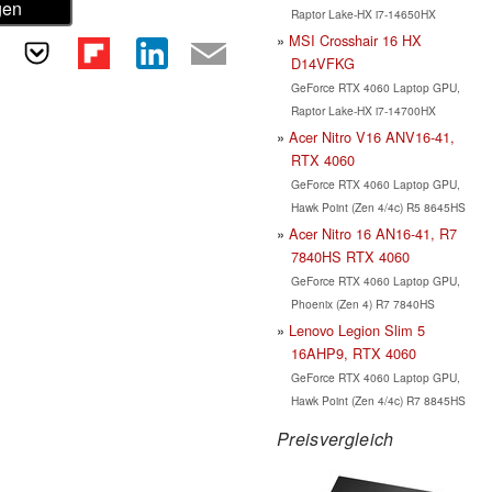
gen
Raptor Lake-HX i7-14650HX
MSI Crosshair 16 HX
D14VFKG
GeForce RTX 4060 Laptop GPU,
Raptor Lake-HX i7-14700HX
Acer Nitro V16 ANV16-41,
RTX 4060
GeForce RTX 4060 Laptop GPU,
Hawk Point (Zen 4/4c) R5 8645HS
Acer Nitro 16 AN16-41, R7
7840HS RTX 4060
GeForce RTX 4060 Laptop GPU,
Phoenix (Zen 4) R7 7840HS
Lenovo Legion Slim 5
16AHP9, RTX 4060
GeForce RTX 4060 Laptop GPU,
Hawk Point (Zen 4/4c) R7 8845HS
Preisvergleich