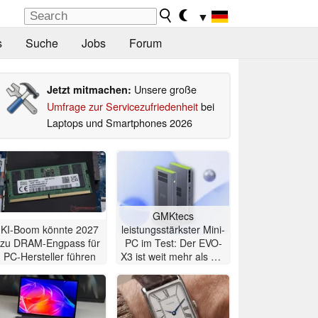
▼
s
Suche
Jobs
Forum
Unsere große
Jetzt mitmachen:
Umfrage zur Servicezufriedenheit
bei
Laptops und Smartphones 2026
GMKtecs
KI-Boom könnte 2027
leistungsstärkster Mini-
zu DRAM-Engpass für
PC im Test: Der EVO-
PC-Hersteller führen
X3 ist weit mehr als nur
ein KI-PC