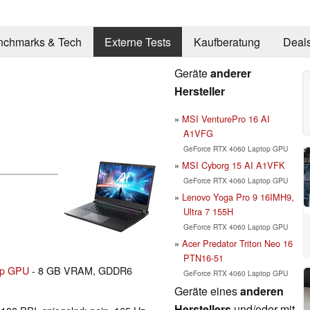
nchmarks & Tech
Externe Tests
Kaufberatung
Deal
Geräte
anderer
Hersteller
MSI VenturePro 16 AI
A1VFG
GeForce RTX 4060 Laptop GPU
MSI Cyborg 15 AI A1VFK
GeForce RTX 4060 Laptop GPU
Lenovo Yoga Pro 9 16IMH9,
Ultra 7 155H
GeForce RTX 4060 Laptop GPU
Acer Predator Triton Neo 16
PTN16-51
op GPU
- 8 GB VRAM, GDDR6
GeForce RTX 4060 Laptop GPU
Geräte eines
anderen
Herstellers
und/oder mit