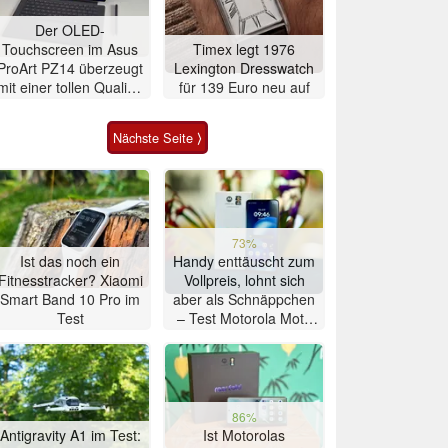
Der OLED-
Touchscreen im Asus
Timex legt 1976
ProArt PZ14 überzeugt
Lexington Dresswatch
mit einer tollen Qualität
für 139 Euro neu auf
ohne körnigen
Bildeindruck
Nächste Seite ⟩
73%
Ist das noch ein
Handy enttäuscht zum
Fitnesstracker? Xiaomi
Vollpreis, lohnt sich
Smart Band 10 Pro im
aber als Schnäppchen
Test
– Test Motorola Moto
G47 Smartphone
86%
Antigravity A1 im Test:
Ist Motorolas