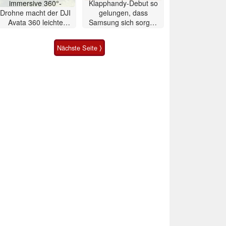
immersive 360°-
Klapphandy-Debut so
Drohne macht der DJI
gelungen, dass
Avata 360 leichte
Samsung sich sorgen
Konkurrenz
muss? – Razr Fold
Smartphone im Test
Nächste Seite ⟩