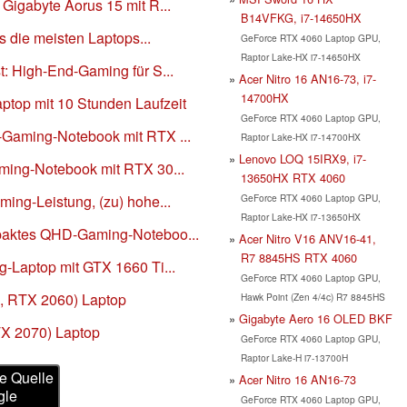
Gigabyte Aorus 15 mit R...
B14VFKG, i7-14650HX
s die meisten Laptops...
GeForce RTX 4060 Laptop GPU,
Raptor Lake-HX i7-14650HX
: High-End-Gaming für S...
Acer Nitro 16 AN16-73, i7-
14700HX
top mit 10 Stunden Laufzeit
GeForce RTX 4060 Laptop GPU,
-Gaming-Notebook mit RTX ...
Raptor Lake-HX i7-14700HX
Lenovo LOQ 15IRX9, i7-
ming-Notebook mit RTX 30...
13650HX RTX 4060
GeForce RTX 4060 Laptop GPU,
ing-Leistung, (zu) hohe...
Raptor Lake-HX i7-13650HX
paktes QHD-Gaming-Noteboo...
Acer Nitro V16 ANV16-41,
R7 8845HS RTX 4060
-Laptop mit GTX 1660 Ti...
GeForce RTX 4060 Laptop GPU,
, RTX 2060) Laptop
Hawk Point (Zen 4/4c) R7 8845HS
Gigabyte Aero 16 OLED BKF
TX 2070) Laptop
GeForce RTX 4060 Laptop GPU,
Raptor Lake-H i7-13700H
e Quelle
Acer Nitro 16 AN16-73
gle
GeForce RTX 4060 Laptop GPU,