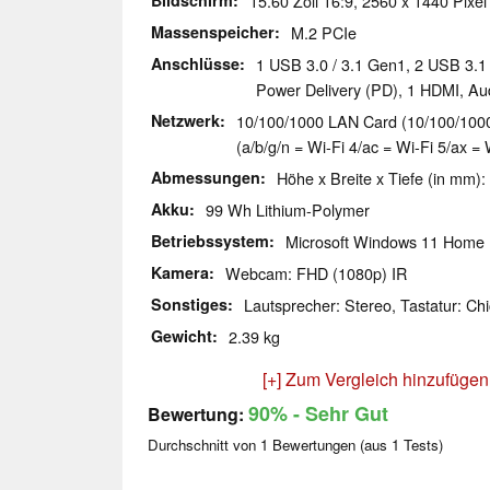
Bildschirm
15.60 Zoll 16:9, 2560 x 1440 Pixel
Massenspeicher
M.2 PCIe
Anschlüsse
1 USB 3.0 / 3.1 Gen1, 2 USB 3.1
Power Delivery (PD), 1 HDMI, A
Netzwerk
10/100/1000 LAN Card (10/100/1000M
(a/b/g/n = Wi-Fi 4/ac = Wi-Fi 5/ax = 
Abmessungen
Höhe x Breite x Tiefe (in mm):
Akku
99 Wh Lithium-Polymer
Betriebssystem
Microsoft Windows 11 Home
Kamera
Webcam: FHD (1080p) IR
Sonstiges
Lautsprecher: Stereo, Tastatur: Chi
Gewicht
2.39 kg
[+] Zum Vergleich hinzufügen
90%
- Sehr Gut
Bewertung:
Durchschnitt von
1
Bewertungen (aus
1
Tests)