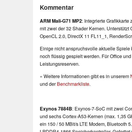
Kommentar
ARM Mali-G71 MP2
: Integrierte Grafikkart
mit zwei der 32 Shader Kernen. Unterstützt
OpenCL 2.0, DirectX 11 FL11_1, RenderScri
Einige nicht anspruchsvolle aktuelle Spiele
noch flüssig gespielt werden. Für Office un
Leistungsreserven.
» Weitere Informationen gibt es in unserem
und der
Benchmarkliste
.
Exynos 7884B
: Exynos-7-SoC mit zwei Co
und sechs Cortex-A53-Kernen (max. 1,35 GHz
ein 150 / 50 MBit/s LTE Modem, Bluetooth 5.
LPDDR4-1866 Speicherkontroller. Gefertigt 