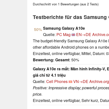
Durchschnitt von
1
Bewertungen (aus
2
Tests)
Testberichte für das Samsung
Samsung Galaxy A10e
50%
Quelle:
PC Mag
EN→DE
Archive.o
The budget-friendly Samsung Galaxy A10e loo
other affordable Android phones on a number 
Einzeltest, online verfügbar, Mittel, Datum: 
Bewertung:
Gesamt
: 50%
Galaxy A10e ra mắt: Màn hình Infinity-V,
giá chỉ từ 4.1 triệu
Quelle:
Cell Phones
VN→DE
Archive.org
Positive: Impressive display; powerful proc
price.
Einzeltest, online verfügbar, Sehr kurz, Dat