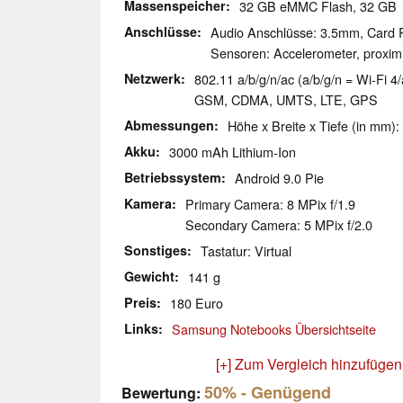
Massenspeicher
32 GB eMMC Flash, 32 G
Anschlüsse
Audio Anschlüsse: 3.5mm, Card 
Sensoren: Accelerometer, proxim
Netzwerk
802.11 a/b/g/n/ac (a/b/g/n = Wi-Fi 4/
GSM, CDMA, UMTS, LTE, GPS
Abmessungen
Höhe x Breite x Tiefe (in mm):
Akku
3000 mAh Lithium-Ion
Betriebssystem
Android 9.0 Pie
Kamera
Primary Camera: 8 MPix f/1.9
Secondary Camera: 5 MPix f/2.0
Sonstiges
Tastatur: Virtual
Gewicht
141 g
Preis
180 Euro
Links
Samsung Notebooks Übersichtseite
[+] Zum Vergleich hinzufügen
50%
- Genügend
Bewertung: