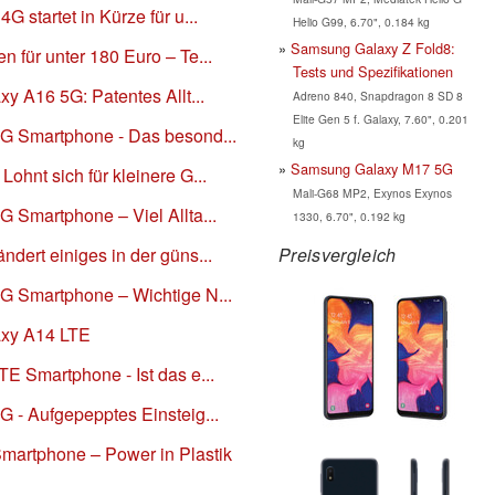
startet in Kürze für u...
Helio G99, 6.70", 0.184 kg
Samsung Galaxy Z Fold8:
für unter 180 Euro – Te...
Tests und Spezifikationen
y A16 5G: Patentes Allt...
Adreno 840, Snapdragon 8 SD 8
Elite Gen 5 f. Galaxy, 7.60", 0.201
G Smartphone - Das besond...
kg
Samsung Galaxy M17 5G
hnt sich für kleinere G...
Mali-G68 MP2, Exynos Exynos
 Smartphone – Viel Allta...
1330, 6.70", 0.192 kg
Preisvergleich
ert einiges in der güns...
G Smartphone – Wichtige N...
axy A14 LTE
E Smartphone - Ist das e...
 - Aufgepepptes Einsteig...
martphone – Power in Plastik