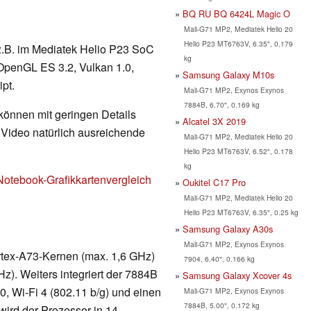
BQ RU BQ 6424L Magic O
Mali-G71 MP2, Mediatek Helio 20
Helio P23 MT6763V, 6.35", 0.179
e z.B. im Mediatek Helio P23 SoC
kg
 OpenGL ES 3.2, Vulkan 1.0,
Samsung Galaxy M10s
pt.
Mali-G71 MP2, Exynos Exynos
7884B, 6.70", 0.169 kg
 können mit geringen Details
Alcatel 3X 2019
d Video natürlich ausreichende
Mali-G71 MP2, Mediatek Helio 20
Helio P23 MT6763V, 6.52", 0.178
kg
Notebook-Grafikkartenvergleich
Oukitel C17 Pro
Mali-G71 MP2, Mediatek Helio 20
Helio P23 MT6763V, 6.35", 0.25 kg
Samsung Galaxy A30s
Mali-G71 MP2, Exynos Exynos
rtex-A73-Kernen (max. 1,6 GHz)
7904, 6.40", 0.166 kg
). Weiters integriert der 7884B
Samsung Galaxy Xcover 4s
0, Wi-Fi 4 (802.11 b/g) und einen
Mali-G71 MP2, Exynos Exynos
7884B, 5.00", 0.172 kg
wird der Prozessor in 14