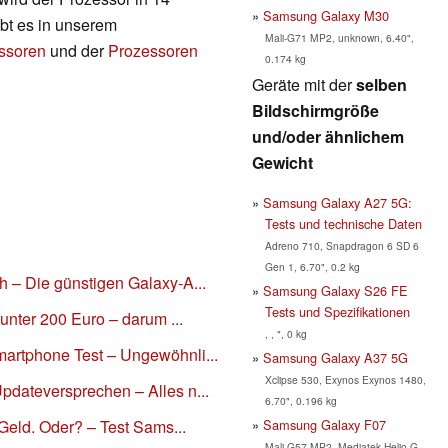
Samsung Galaxy M30
bt es in unserem
Mali-G71 MP2, unknown, 6.40",
essoren
und der
Prozessoren
0.174 kg
Geräte mit der
selben
Bildschirmgröße
und/oder ähnlichem
Gewicht
Samsung Galaxy A27 5G:
Tests und technische Daten
Adreno 710, Snapdragon 6 SD 6
Gen 1, 6.70", 0.2 kg
– Die günstigen Galaxy-A...
Samsung Galaxy S26 FE
Tests und Spezifikationen
unter 200 Euro – darum ...
, , ", 0 kg
rtphone Test – Ungewöhnli...
Samsung Galaxy A37 5G
Xclipse 530, Exynos Exynos 1480,
dateversprechen – Alles n...
6.70", 0.196 kg
Samsung Galaxy F07
Geld. Oder? – Test Sams...
Mali-G57 MP2, Mediatek Helio G