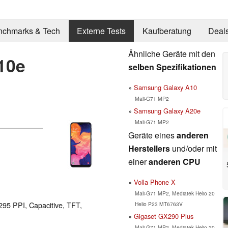
nchmarks & Tech
Externe Tests
Kaufberatung
Deal
Ähnliche Geräte mit den
10e
selben Spezifikationen
Samsung Galaxy A10
Mali-G71 MP2
Samsung Galaxy A20e
Mali-G71 MP2
Geräte eines
anderen
Herstellers
und/oder mit
einer
anderen CPU
Volla Phone X
Mali-G71 MP2, Mediatek Helio 20
 295 PPI, Capacitive, TFT,
Helio P23 MT6763V
Gigaset GX290 Plus
Mali-G71 MP2, Mediatek Helio 20