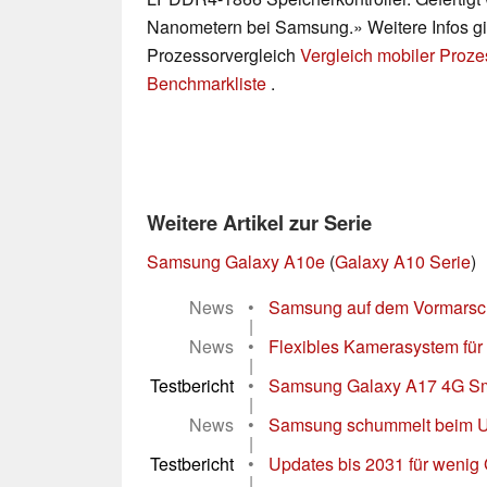
Nanometern bei Samsung.» Weitere Infos gi
Prozessorvergleich
Vergleich mobiler Proz
Benchmarkliste
.
Weitere Artikel zur Serie
Samsung Galaxy A10e
(
Galaxy A10 Serie
)
News
•
Samsung auf dem Vormarsch 
|
News
•
Flexibles Kamerasystem für 
|
Testbericht
•
Samsung Galaxy A17 4G Sma
|
News
•
Samsung schummelt beim Up
|
Testbericht
•
Updates bis 2031 für wenig 
|