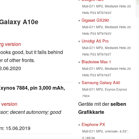
Mali-G71 MP2, Mediatek Helio 20
Helio P23 MT6763V
Gigaset GX290
 Galaxy A10e
Mali-G71 MP2, Mediatek Helio 20
Helio P23 MT6763V
Umidigi A5 Pro
rg version
Mali-G71 MP2, Mediatek Helio 20
ks good, but it falls behind
Helio P23 MT6763T
of other fronts.
Blackview Max 1
03.06.2020
Mali-G71 MP2, Mediatek Helio 20
Helio P23 MT6763T
Samsung Galaxy A40
 Exynos 7884, pin 3,000 mAh,
Mali-G71 MP2, Exynos Exynos
7904
Geräte mit der
selben
 version
Grafikkarte
essor; decent autonomy; good
Elephone PX
um: 15.06.2019
Mali-G71 MP2, unknown, 6.53",
0.189 kg