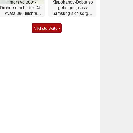
immersive 360°-
Klapphandy-Debut so
Drohne macht der DJI
gelungen, dass
Avata 360 leichte
Samsung sich sorgen
Konkurrenz
muss? – Razr Fold
Smartphone im Test
Nächste Seite ⟩