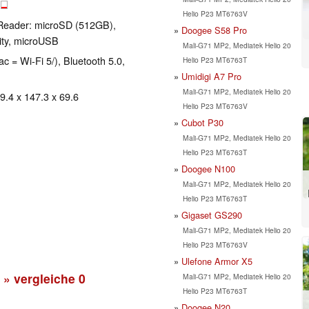
B
Helio P23 MT6763V
Reader: microSD (512GB),
Doogee S58 Pro
ity, microUSB
Mali-G71 MP2, Mediatek Helio 20
ac = Wi-Fi 5/), Bluetooth 5.0,
Helio P23 MT6763T
Umidigi A7 Pro
Mali-G71 MP2, Mediatek Helio 20
 9.4 x 147.3 x 69.6
Helio P23 MT6763V
Cubot P30
Mali-G71 MP2, Mediatek Helio 20
Helio P23 MT6763T
Doogee N100
Mali-G71 MP2, Mediatek Helio 20
Helio P23 MT6763T
Gigaset GS290
Mali-G71 MP2, Mediatek Helio 20
Helio P23 MT6763V
Ulefone Armor X5
» vergleiche
0
Mali-G71 MP2, Mediatek Helio 20
Helio P23 MT6763T
Doogee N20