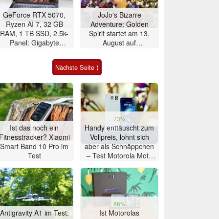
GeForce RTX 5070,
JoJo's Bizarre
Ryzen AI 7, 32 GB
Adventure: Golden
RAM, 1 TB SSD, 2.5k-
Spirit startet am 13.
Panel: Gigabyte
August auf
Gaming-Notebook im
Mobilgeräten
Angebot
Nächste Seite ⟩
73%
Ist das noch ein
Handy enttäuscht zum
Fitnesstracker? Xiaomi
Vollpreis, lohnt sich
Smart Band 10 Pro im
aber als Schnäppchen
Test
– Test Motorola Moto
G47 Smartphone
86%
Antigravity A1 im Test:
Ist Motorolas