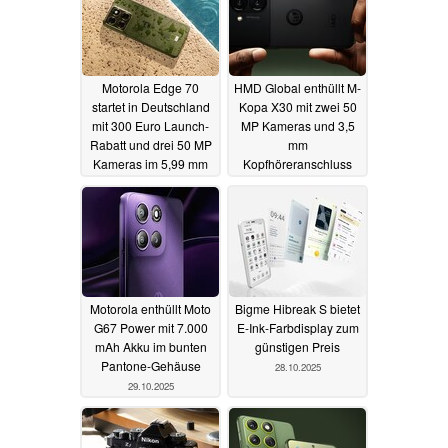
Motorola Edge 70
HMD Global enthüllt M-
startet in Deutschland
Kopa X30 mit zwei 50
mit 300 Euro Launch-
MP Kameras und 3,5
Rabatt und drei 50 MP
mm
Kameras im 5,99 mm
Kopfhöreranschluss
dünnen Gehäuse
29.10.2025
29.10.2025
Motorola enthüllt Moto
Bigme Hibreak S bietet
G67 Power mit 7.000
E-Ink-Farbdisplay zum
mAh Akku im bunten
günstigen Preis
Pantone-Gehäuse
28.10.2025
29.10.2025