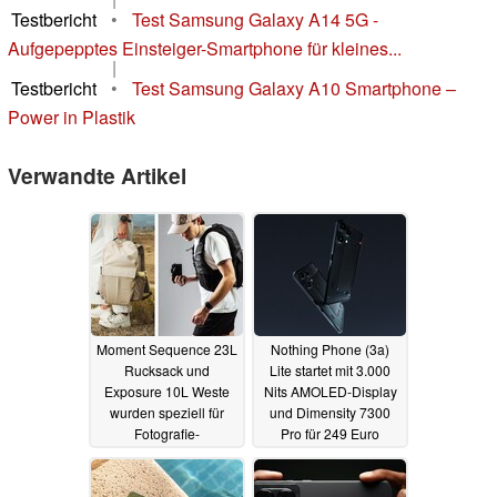
Testbericht
•
Test Samsung Galaxy A14 5G -
Aufgepepptes Einsteiger-Smartphone für kleines...
|
Testbericht
•
Test Samsung Galaxy A10 Smartphone –
Power in Plastik
Verwandte Artikel
Moment Sequence 23L
Nothing Phone (3a)
Rucksack und
Lite startet mit 3.000
Exposure 10L Weste
Nits AMOLED-Display
wurden speziell für
und Dimensity 7300
Fotografie-
Pro für 249 Euro
Enthusiasten
29.10.2025
entwickelt
29.10.2025