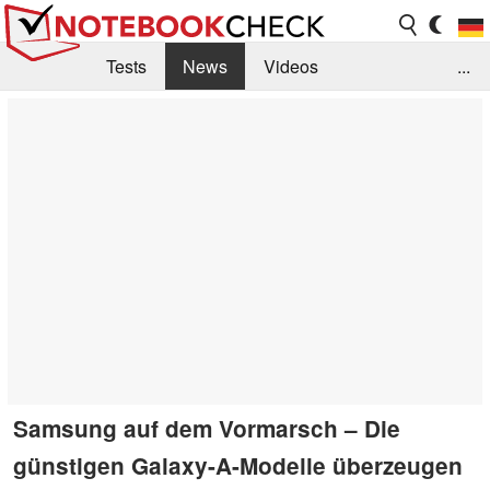
Tests
News
Videos
...
Benchmarks & Tech
Externe Tests
Kaufberatung
Deals
Suche
Jobs
Forum
Samsung auf dem Vormarsch – Die
günstigen Galaxy-A-Modelle überzeugen