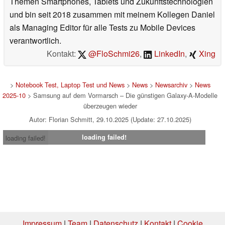
Themen Smartphones, Tablets und Zukunftstechnologien
und bin seit 2018 zusammen mit meinem Kollegen Daniel
als Managing Editor für alle Tests zu Mobile Devices
verantwortlich.
Kontakt:
@FloSchmi26
,
LinkedIn
,
Xing
>
Notebook Test, Laptop Test und News
>
News
>
Newsarchiv
>
News
2025-10
> Samsung auf dem Vormarsch – Die günstigen Galaxy-A-Modelle
überzeugen wieder
Autor: Florian Schmitt, 29.10.2025 (Update: 27.10.2025)
loading failed!
loading failed!
Impressum
|
Team
|
Datenschutz
|
Kontakt
|
Cookie