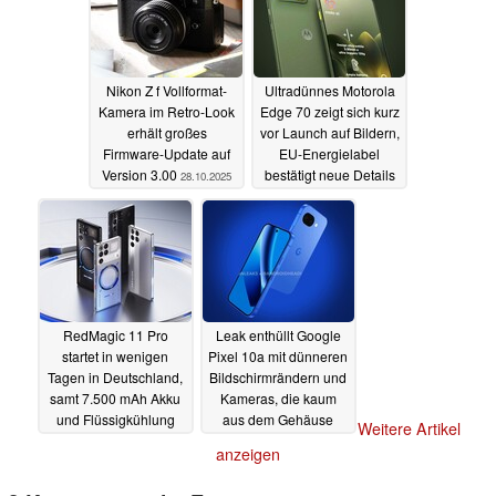
Nikon Z f Vollformat-
Ultradünnes Motorola
Kamera im Retro-Look
Edge 70 zeigt sich kurz
erhält großes
vor Launch auf Bildern,
Firmware-Update auf
EU-Energielabel
Version 3.00
bestätigt neue Details
28.10.2025
28.10.2025
RedMagic 11 Pro
Leak enthüllt Google
startet in wenigen
Pixel 10a mit dünneren
Tagen in Deutschland,
Bildschirmrändern und
samt 7.500 mAh Akku
Kameras, die kaum
und Flüssigkühlung
aus dem Gehäuse
Weitere Artikel
ragen
28.10.2025
28.10.2025
anzeigen