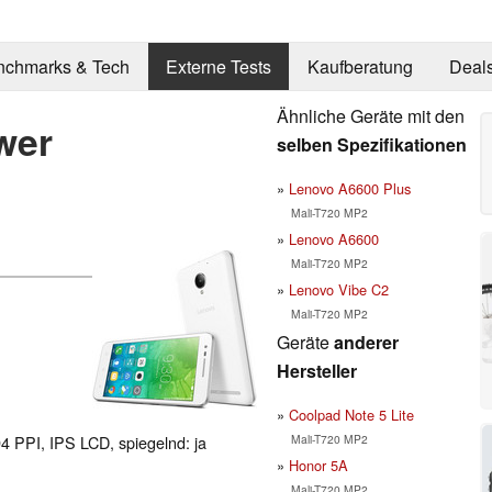
nchmarks & Tech
Externe Tests
Kaufberatung
Deal
Ähnliche Geräte mit den
wer
selben Spezifikationen
Lenovo A6600 Plus
Mali-T720 MP2
Lenovo A6600
Mali-T720 MP2
Lenovo Vibe C2
Mali-T720 MP2
Geräte
anderer
Hersteller
Coolpad Note 5 Lite
Mali-T720 MP2
94 PPI, IPS LCD, spiegelnd: ja
Honor 5A
Mali-T720 MP2