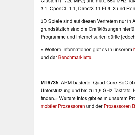
Clustern (T720 MP2) und max. 650 MHz Takt
3.1, OpenCL 1.1, DirectX 11 FL9_3 und Rend
3D Spiele sind auf diesen Vertretern nur in
grundsätzlich sind die Grafiklösungen hierfür
Programme und Internet surfen dürfte jedoc
» Weitere Informationen gibt es in unserem
und der
Benchmarkliste
.
MT6735
: ARM-basierter Quad-Core-SoC (4x 
Unterstützung und bis zu 1,5 GHz Taktrate. 
finden.» Weitere Infos gibt es in unserem P
mobiler Prozessoren
und der
Prozessoren B