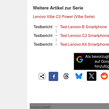
Weitere Artikel zur Serie
Lenovo Vibe C2 Power
(
Vibe Serie
)
Testbericht
•
Test Lenovo B Smartphone
|
Testbericht
•
Test Lenovo C2 Smartphon
|
Testbericht
•
Test Lenovo K6 Smartphone
Als bevorzugt
auf Goo
hinzufü
loading failed!