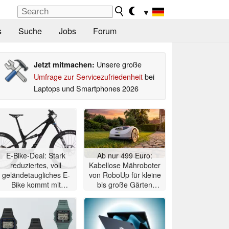
▼
s
Suche
Jobs
Forum
Unsere große
Jetzt mitmachen:
Umfrage zur Servicezufriedenheit
bei
Laptops und Smartphones 2026
E-Bike-Deal: Stark
Ab nur 499 Euro:
reduziertes, voll
Kabellose Mähroboter
geländetaugliches E-
von RoboUp für kleine
Bike kommt mit
bis große Gärten
Mittelmotor
massiv reduziert