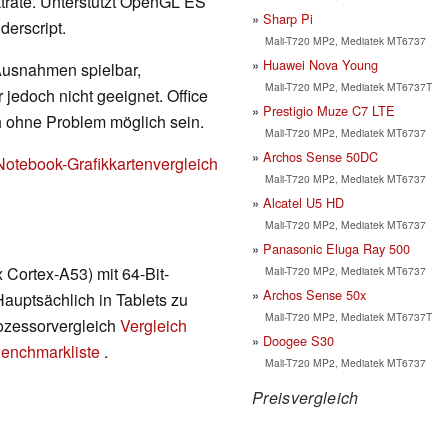
rate. Unterstützt OpenGL ES
Sharp Pi
erscript.
Mali-T720 MP2, Mediatek MT6737
Huawei Nova Young
 Ausnahmen spielbar,
Mali-T720 MP2, Mediatek MT6737T
 jedoch nicht geeignet. Office
Prestigio Muze C7 LTE
h ohne Problem möglich sein.
Mali-T720 MP2, Mediatek MT6737
Archos Sense 50DC
Notebook-Grafikkartenvergleich
Mali-T720 MP2, Mediatek MT6737
Alcatel U5 HD
Mali-T720 MP2, Mediatek MT6737
Panasonic Eluga Ray 500
Cortex-A53) mit 64-Bit-
Mali-T720 MP2, Mediatek MT6737
Archos Sense 50x
Hauptsächlich in Tablets zu
Mali-T720 MP2, Mediatek MT6737T
rozessorvergleich
Vergleich
Doogee S30
enchmarkliste
.
Mali-T720 MP2, Mediatek MT6737
Preisvergleich