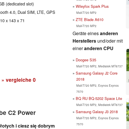
B (dedicated slot)
Wileyfox Spark Plus
etooth 4.0, Dual SIM, LTE, GPS
Mali-T720 MP2
ZTE Blade A610
 10 x 143 x 71
Mali-T720 MP2
Geräte eines
anderen
Herstellers
und/oder mit
einer
anderen CPU
Doogee S35
Mali-T720 MP2, Mediatek MT6737
Samsung Galaxy J2 Core
» vergleiche
0
2018
Mali-T720 MP2, Exynos Exynos
7570
BQ RU BQ-5202 Space Lite
Mali-T720 MP2, Mediatek MT6737
ibe C2 Power
Samsung Galaxy J3 2018
Mali-T720 MP2, Exynos Exynos
7570
otych i ciesz się dobrym