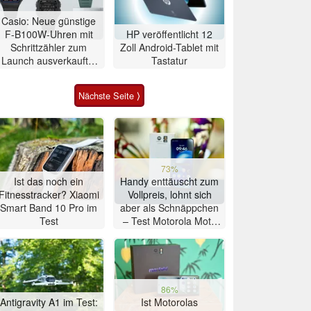
Casio: Neue günstige
F-B100W-Uhren mit
HP veröffentlicht 12
Schrittzähler zum
Zoll Android-Tablet mit
Launch ausverkauft –
Tastatur
Drittanbieter listen sie
preiswerter
Nächste Seite ⟩
73%
Ist das noch ein
Handy enttäuscht zum
Fitnesstracker? Xiaomi
Vollpreis, lohnt sich
Smart Band 10 Pro im
aber als Schnäppchen
Test
– Test Motorola Moto
G47 Smartphone
86%
Antigravity A1 im Test:
Ist Motorolas