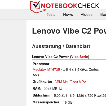
Tests
News
Videos
Be
Lenovo Vibe C2 Po
Ausstattung / Datenblatt
Lenovo Vibe C2 Power (
Vibe Serie
)
Prozessor
Mediatek MT6735
4c/4t 4 x 1.5 GHz, Cortex-
A53
Grafikkarte
ARM Mali-T720 MP2
RAM
2048 MB
Bildschirm
5.00 Zoll 16:9, 1280 x 720 Pixel 2
Massenspeicher
16 GB