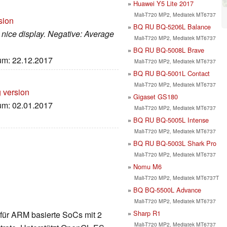
Huawei Y5 Lite 2017
Mali-T720 MP2, Mediatek MT6737
sion
BQ RU BQ-5206L Balance
y; nice display. Negative: Average
Mali-T720 MP2, Mediatek MT6737
BQ RU BQ-5008L Brave
tum: 22.12.2017
Mali-T720 MP2, Mediatek MT6737
BQ RU BQ-5001L Contact
Mali-T720 MP2, Mediatek MT6737
g version
Gigaset GS180
tum: 02.01.2017
Mali-T720 MP2, Mediatek MT6737
BQ RU BQ-5005L Intense
Mali-T720 MP2, Mediatek MT6737
BQ RU BQ-5003L Shark Pro
Mali-T720 MP2, Mediatek MT6737
Nomu M6
Mali-T720 MP2, Mediatek MT6737T
BQ BQ-5500L Advance
Mali-T720 MP2, Mediatek MT6737
Sharp R1
te für ARM basierte SoCs mit 2
Mali-T720 MP2, Mediatek MT6737