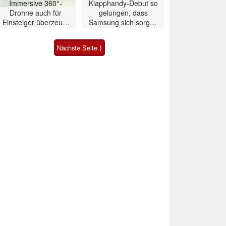
Immersive 360°-
Klapphandy-Debut so
Drohne auch für
gelungen, dass
Einsteiger überzeugt
Samsung sich sorgen
mit Einschränkungen
muss? – Razr Fold
Smartphone im Test
Nächste Seite ⟩