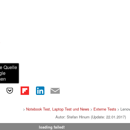
e
e Quelle
gle
gen
>
Notebook Test, Laptop Test und News
>
Externe Tests
> Lenov
Autor: Stefan Hinum (Update: 22.01.2017)
loading failed!