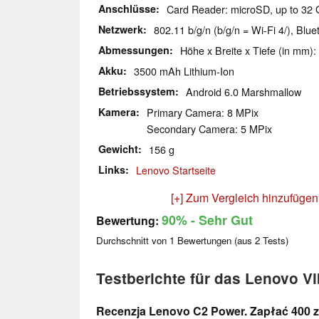
Anschlüsse
Card Reader: microSD, up to 32 G
Netzwerk
802.11 b/g/n (b/g/n = Wi-Fi 4/), Blu
Abmessungen
Höhe x Breite x Tiefe (in mm):
Akku
3500 mAh Lithium-Ion
Betriebssystem
Android 6.0 Marshmallow
Kamera
Primary Camera: 8 MPix
Secondary Camera: 5 MPix
Gewicht
156 g
Links
Lenovo Startseite
[+] Zum Vergleich hinzufügen
90%
- Sehr Gut
Bewertung:
Durchschnitt von
1
Bewertungen (aus
2
Tests)
Testberichte für das Lenovo V
Recenzja Lenovo C2 Power. Zapłać 400 zł