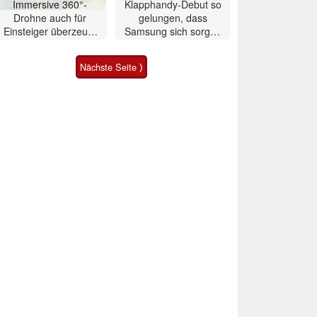
Immersive 360°-
Klapphandy-Debut so
Drohne auch für
gelungen, dass
Einsteiger überzeugt
Samsung sich sorgen
mit Einschränkungen
muss? – Razr Fold
Smartphone im Test
Nächste Seite ⟩