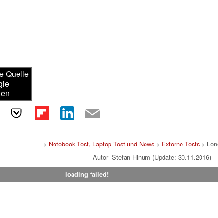
e Quelle
gle
gen
>
Notebook Test, Laptop Test und News
>
Externe Tests
> Len
Autor: Stefan Hinum (Update: 30.11.2016)
loading failed!