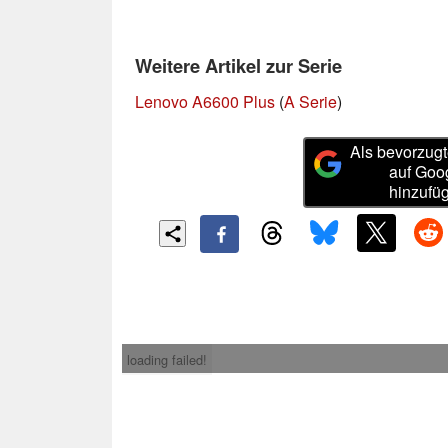
Weitere Artikel zur Serie
Lenovo A6600 Plus
(
A Serie
)
Als bevorzugt
auf Goo
hinzufü
loading failed!