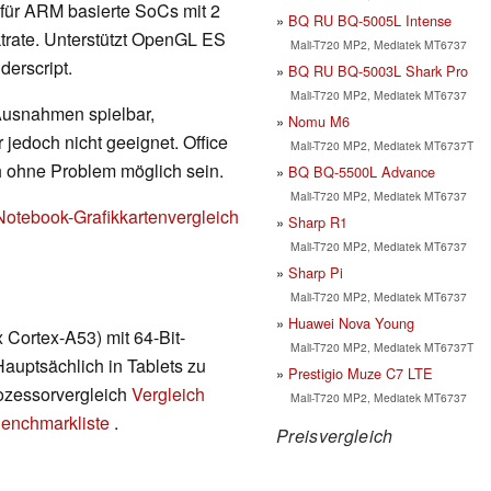
te für ARM basierte SoCs mit 2
BQ RU BQ-5005L Intense
rate. Unterstützt OpenGL ES
Mali-T720 MP2, Mediatek MT6737
erscript.
BQ RU BQ-5003L Shark Pro
Mali-T720 MP2, Mediatek MT6737
 Ausnahmen spielbar,
Nomu M6
 jedoch nicht geeignet. Office
Mali-T720 MP2, Mediatek MT6737T
h ohne Problem möglich sein.
BQ BQ-5500L Advance
Mali-T720 MP2, Mediatek MT6737
Notebook-Grafikkartenvergleich
Sharp R1
Mali-T720 MP2, Mediatek MT6737
Sharp Pi
Mali-T720 MP2, Mediatek MT6737
Huawei Nova Young
Cortex-A53) mit 64-Bit-
Mali-T720 MP2, Mediatek MT6737T
Hauptsächlich in Tablets zu
Prestigio Muze C7 LTE
rozessorvergleich
Vergleich
Mali-T720 MP2, Mediatek MT6737
enchmarkliste
.
Preisvergleich