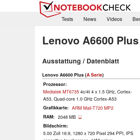
Tests
News
Videos
Be
Lenovo A6600 Plus
Ausstattung / Datenblatt
Lenovo A6600 Plus (
A Serie
)
Prozessor
Mediatek MT6735
4c/4t 4 x 1.5 GHz, Cortex-
A53, Quad-core 1.0 GHz Cortex-A53
Grafikkarte
ARM Mali-T720 MP2
RAM
2048 MB
Bildschirm
5.00 Zoll 16:9, 1280 x 720 Pixel 294 PPI, IPS