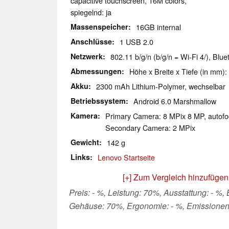
capacitive touchscreen, 16M colors,
spiegelnd: ja
Massenspeicher
16GB internal
Anschlüsse
1 USB 2.0
Netzwerk
802.11 b/g/n (b/g/n = Wi-Fi 4/), Blu
Abmessungen
Höhe x Breite x Tiefe (in mm):
Akku
2300 mAh Lithium-Polymer, wechselbar
Betriebssystem
Android 6.0 Marshmallow
Kamera
Primary Camera: 8 MPix 8 MP, autofo
Secondary Camera: 2 MPix
Gewicht
142 g
Links
Lenovo Startseite
[+] Zum Vergleich hinzufügen
Preis: - %, Leistung: 70%, Ausstattung: - %,
Gehäuse: 70%, Ergonomie: - %, Emissionen