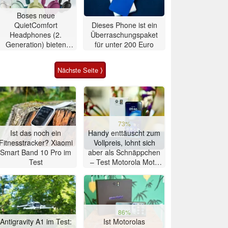
Boses neue
QuietComfort
Dieses Phone ist ein
Headphones (2.
Überraschungspaket
Generation) bieten
für unter 200 Euro
Ultra-Klang für 350
Euro
Nächste Seite ⟩
73%
Ist das noch ein
Handy enttäuscht zum
Fitnesstracker? Xiaomi
Vollpreis, lohnt sich
Smart Band 10 Pro im
aber als Schnäppchen
Test
– Test Motorola Moto
G47 Smartphone
86%
Antigravity A1 im Test:
Ist Motorolas