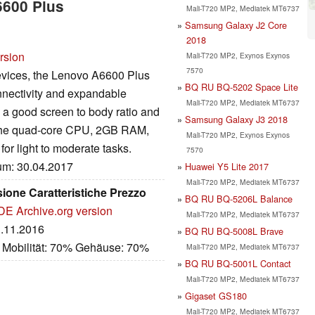
6600 Plus
Mali-T720 MP2, Mediatek MT6737
Samsung Galaxy J2 Core
2018
rsion
Mali-T720 MP2, Exynos Exynos
7570
devices, the Lenovo A6600 Plus
BQ RU BQ-5202 Space Lite
nnectivity and expandable
Mali-T720 MP2, Mediatek MT6737
h a good screen to body ratio and
Samsung Galaxy J3 2018
The quad-core CPU, 2GB RAM,
Mali-T720 MP2, Exynos Exynos
or light to moderate tasks.
7570
tum: 30.04.2017
Huawei Y5 Lite 2017
Mali-T720 MP2, Mediatek MT6737
one Caratteristiche Prezzo
BQ RU BQ-5206L Balance
DE
Archive.org version
Mali-T720 MP2, Mediatek MT6737
1.11.2016
BQ RU BQ-5008L Brave
 Mobilität: 70% Gehäuse: 70%
Mali-T720 MP2, Mediatek MT6737
BQ RU BQ-5001L Contact
Mali-T720 MP2, Mediatek MT6737
Gigaset GS180
Mali-T720 MP2, Mediatek MT6737