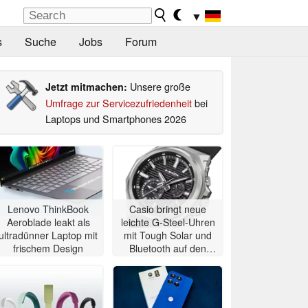
▼
s
Suche
Jobs
Forum
Unsere große
Jetzt mitmachen:
Umfrage zur Servicezufriedenheit
bei
Laptops und Smartphones 2026
Lenovo ThinkBook
Casio bringt neue
Aeroblade leakt als
leichte G-Steel-Uhren
ultradünner Laptop mit
mit Tough Solar und
frischem Design
Bluetooth auf den
Markt