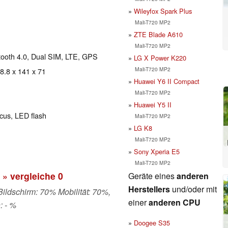
Wileyfox Spark Plus
Mali-T720 MP2
ZTE Blade A610
Mali-T720 MP2
etooth 4.0, Dual SIM, LTE, GPS
LG X Power K220
Mali-T720 MP2
 8.8 x 141 x 71
Huawei Y6 II Compact
Mali-T720 MP2
Huawei Y5 II
cus, LED flash
Mali-T720 MP2
LG K8
Mali-T720 MP2
Sony Xperia E5
Mali-T720 MP2
» vergleiche
0
Geräte eines
anderen
Herstellers
und/oder mit
 Bildschirm: 70% Mobilität: 70%,
einer
anderen CPU
: - %
Doogee S35