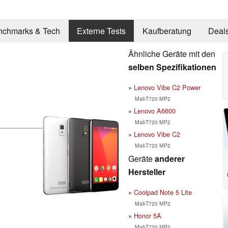
nchmarks & Tech
Externe Tests
Kaufberatung
Deal
Ähnliche Geräte mit den
selben Spezifikationen
Lenovo Vibe C2 Power
Mali-T720 MP2
Lenovo A6600
Mali-T720 MP2
Lenovo Vibe C2
Mali-T720 MP2
Geräte
anderer
Hersteller
Coolpad Note 5 Lite
Mali-T720 MP2
Honor 5A
Mali-T720 MP2