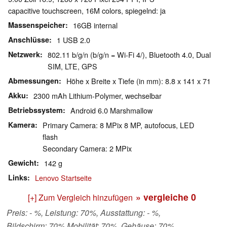
capacitive touchscreen, 16M colors, spiegelnd: ja
Massenspeicher
16GB internal
Anschlüsse
1 USB 2.0
Netzwerk
802.11 b/g/n (b/g/n = Wi-Fi 4/), Bluetooth 4.0, Dual
SIM, LTE, GPS
Abmessungen
Höhe x Breite x Tiefe (in mm): 8.8 x 141 x 71
Akku
2300 mAh Lithium-Polymer, wechselbar
Betriebssystem
Android 6.0 Marshmallow
Kamera
Primary Camera: 8 MPix 8 MP, autofocus, LED
flash
Secondary Camera: 2 MPix
Gewicht
142 g
Links
Lenovo Startseite
» vergleiche
0
[+] Zum Vergleich hinzufügen
Preis: - %, Leistung: 70%, Ausstattung: - %,
Bildschirm: 70% Mobilität: 70%, Gehäuse: 70%,