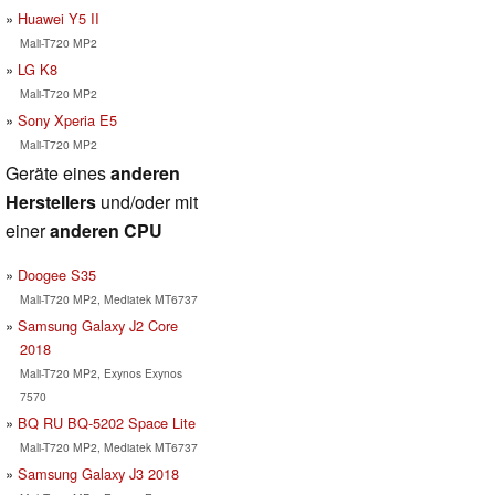
Huawei Y5 II
Mali-T720 MP2
LG K8
Mali-T720 MP2
Sony Xperia E5
Mali-T720 MP2
Geräte eines
anderen
Herstellers
und/oder mit
einer
anderen CPU
Doogee S35
Mali-T720 MP2, Mediatek MT6737
Samsung Galaxy J2 Core
2018
Mali-T720 MP2, Exynos Exynos
7570
BQ RU BQ-5202 Space Lite
Mali-T720 MP2, Mediatek MT6737
Samsung Galaxy J3 2018