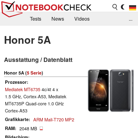
Tests
News
Videos
...
Benchmarks & Tech
Externe Tests
Honor 5A
Kaufberatung
Deals
Suche
Jobs
Ausstattung / Datenblatt
Forum
Honor 5A (
5 Serie
)
Prozessor
Mediatek MT6735
4c/4t 4 x
1.5 GHz, Cortex-A53, Mediatek
MT6735P Quad-core 1.0 GHz
Cortex-A53
Grafikkarte
ARM Mali-T720 MP2
RAM
2048 MB
Bildschirm