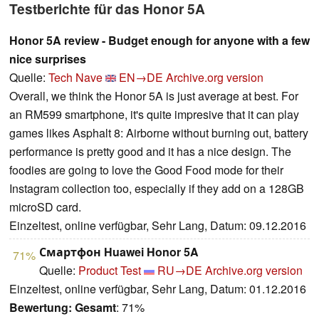
Testberichte für das Honor 5A
Honor 5A review - Budget enough for anyone with a few
nice surprises
Quelle:
Tech Nave
EN→DE
Archive.org version
Overall, we think the Honor 5A is just average at best. For
an RM599 smartphone, it's quite impresive that it can play
games likes Asphalt 8: Airborne without burning out, battery
performance is pretty good and it has a nice design. The
foodies are going to love the Good Food mode for their
Instagram collection too, especially if they add on a 128GB
microSD card.
Einzeltest, online verfügbar, Sehr Lang, Datum: 09.12.2016
Смартфон Huawei Honor 5A
71%
Quelle:
Product Test
RU→DE
Archive.org version
Einzeltest, online verfügbar, Sehr Lang, Datum: 01.12.2016
Bewertung:
Gesamt
: 71%