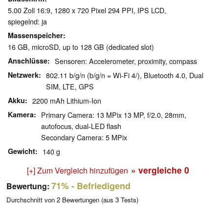
5.00 Zoll 16:9, 1280 x 720 Pixel 294 PPI, IPS LCD,
spiegelnd: ja
Massenspeicher
16 GB, microSD, up to 128 GB (dedicated slot)
Anschlüsse
Sensoren: Accelerometer, proximity, compass
Netzwerk
802.11 b/g/n (b/g/n = Wi-Fi 4/), Bluetooth 4.0, Dual
SIM, LTE, GPS
Akku
2200 mAh Lithium-Ion
Kamera
Primary Camera: 13 MPix 13 MP, f/2.0, 28mm,
autofocus, dual-LED flash
Secondary Camera: 5 MPix
Gewicht
140 g
» vergleiche
0
[+] Zum Vergleich hinzufügen
71%
- Befriedigend
Bewertung:
Durchschnitt von
2
Bewertungen (aus
3
Tests)