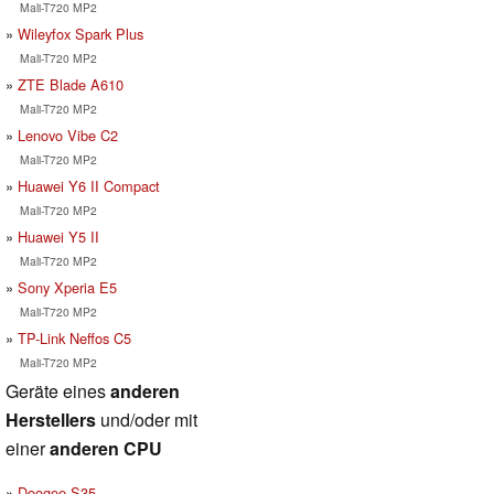
Mali-T720 MP2
Wileyfox Spark Plus
Mali-T720 MP2
ZTE Blade A610
Mali-T720 MP2
Lenovo Vibe C2
Mali-T720 MP2
Huawei Y6 II Compact
Mali-T720 MP2
Huawei Y5 II
Mali-T720 MP2
Sony Xperia E5
Mali-T720 MP2
TP-Link Neffos C5
Mali-T720 MP2
Geräte eines
anderen
Herstellers
und/oder mit
einer
anderen CPU
Doogee S35