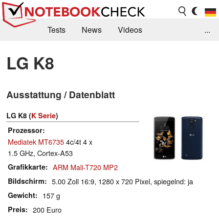
Tests
News
Videos
...
Benchmarks & Tech
Externe Tests
LG K8
Kaufberatung
Deals
Suche
Jobs
Ausstattung / Datenblatt
Forum
LG K8 (
K Serie
)
Prozessor
Mediatek MT6735
4c/4t 4 x
1.5 GHz, Cortex-A53
Grafikkarte
ARM Mali-T720 MP2
Bildschirm
5.00 Zoll 16:9, 1280 x 720 Pixel, spiegelnd: ja
Gewicht
157 g
Preis
200 Euro