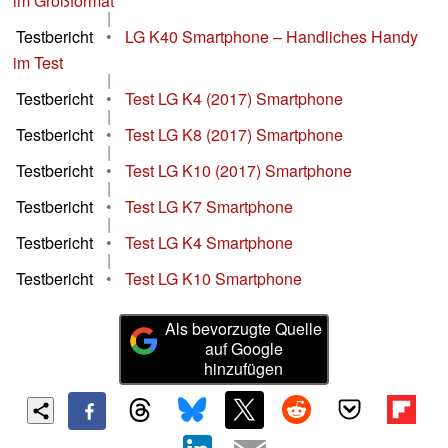
im Großformat
|
Testbericht
•
LG K40 Smartphone – Handliches Handy
im Test
|
Testbericht
•
Test LG K4 (2017) Smartphone
|
Testbericht
•
Test LG K8 (2017) Smartphone
|
Testbericht
•
Test LG K10 (2017) Smartphone
|
Testbericht
•
Test LG K7 Smartphone
|
Testbericht
•
Test LG K4 Smartphone
|
Testbericht
•
Test LG K10 Smartphone
Als bevorzugte Quelle
auf Google
hinzufügen