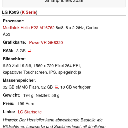
Smartphones 2026
LG K50S (
K Serie
)
Prozessor
Mediatek Helio P22 MT6762
8c/8t 8 x 2 GHz, Cortex-
A53
Grafikkarte
PowerVR GE8320
RAM
3 GB
Bildschirm
6.50 Zoll 19.5:9, 1560 x 720 Pixel 264 PPI,
kapazitiver Touchscreen, IPS, spiegelnd: ja
Massenspeicher
32 GB eMMC Flash, 32 GB
, 18 GB verfügbar
Gewicht
194 g, Netzteil: 56 g
Preis
199 Euro
Links
LG Startseite
Hinweis: Der Hersteller kann abweichende Bauteile wie
Bildschirme, Laufwerke und Speicherriegel mit ähnlichen