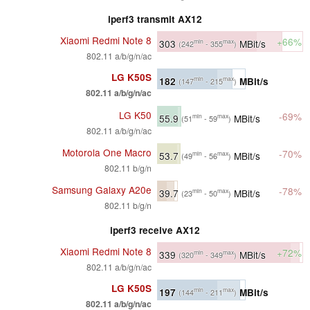
iperf3 transmit AX12
Xiaomi Redmi Note 8
+66%
303
MBit/s
min
max
(242
- 355
)
802.11 a/b/g/n/ac
LG K50S
182
MBit/s
min
max
(147
- 215
)
802.11 a/b/g/n/ac
LG K50
-69%
55.9
MBit/s
min
max
(51
- 59
)
802.11 a/b/g/n/ac
Motorola One Macro
-70%
53.7
MBit/s
min
max
(49
- 56
)
802.11 b/g/n
Samsung Galaxy A20e
-78%
39.7
MBit/s
min
max
(23
- 50
)
802.11 b/g/n
iperf3 receive AX12
Xiaomi Redmi Note 8
+72%
339
MBit/s
min
max
(320
- 349
)
802.11 a/b/g/n/ac
LG K50S
197
MBit/s
min
max
(144
- 211
)
802.11 a/b/g/n/ac