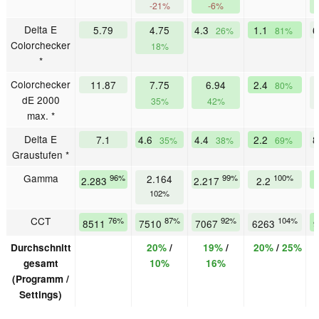
-21%
-6%
Delta E
5.79
4.75
4.3
1.1
6
26%
81%
Colorchecker
18%
*
Colorchecker
11.87
7.75
6.94
2.4
80%
dE 2000
35%
42%
max. *
Delta E
7.1
4.6
4.4
2.2
8
35%
38%
69%
Graustufen *
Gamma
96%
2.164
99%
100%
2.283
2.217
2.2
102%
CCT
76%
87%
92%
104%
8511
7510
7067
6263
Durchschnitt
20%
/
19%
/
20%
/
25%
gesamt
10%
16%
(Programm /
Settings)