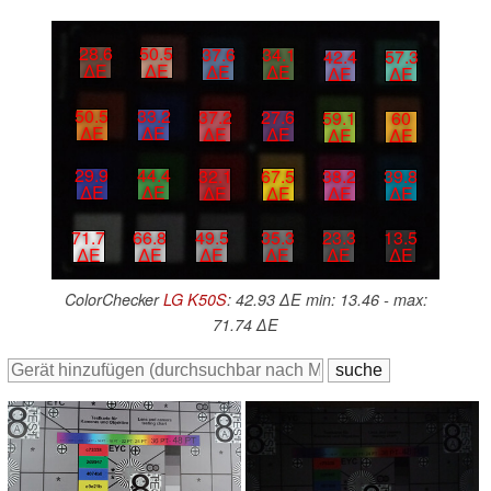
28.6
50.5
37.6
34.1
42.4
57.3
∆E
∆E
∆E
∆E
∆E
∆E
50.5
33.2
37.2
27.6
59.1
60
∆E
∆E
∆E
∆E
∆E
∆E
29.9
44.4
32.1
67.5
38.2
39.8
∆E
∆E
∆E
∆E
∆E
∆E
49.5
35.3
23.3
13.5
71.7
66.8
∆E
∆E
∆E
∆E
∆E
∆E
ColorChecker
LG K50S
: 42.93 ∆E min: 13.46 - max:
71.74 ∆E