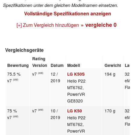
Spezifikationen unter dem gleichen Modellnamen einsetzen.
Vollständige Spezifikationen anzeigen
» vergleiche
0
[+] Zum Vergleich hinzufügen
Vergleichsgeräte
Rating
Bewertung
Version
Datum
Modell
Gewicht
Lauf
75.5 %
v7
12 /
194 g
32 G
LG K50S
(old)
v7
2019
eMM
Helio P22
(old)
Flas
MT6762,
PowerVR
GE8320
75 %
v7
10 /
170 g
32 G
LG K50
(old)
v7
2019
eMM
Helio P22
(old)
Flas
MT6762,
PowerVR