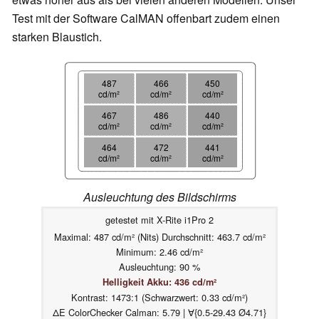
Test mit der Software CalMAN offenbart zudem einen
starken Blaustich.
487
466
450
cd/m²
cd/m²
cd/m²
467
486
440
cd/m²
cd/m²
cd/m²
464
472
441
cd/m²
cd/m²
cd/m²
Ausleuchtung des Bildschirms
getestet mit X-Rite i1Pro 2
Maximal: 487 cd/m² (Nits) Durchschnitt: 463.7 cd/m²
Minimum: 2.46 cd/m²
Ausleuchtung: 90 %
Helligkeit Akku: 436 cd/m²
Kontrast: 1473:1 (Schwarzwert: 0.33 cd/m²)
ΔE ColorChecker Calman: 5.79 | ∀{0.5-29.43 Ø4.71}