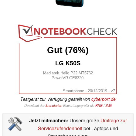
Gut (76%)
LG K50S
Mediatek Helio P22 MT6762
PowerVR GE8320
Smartphone - 20/12/2019 - v7
Testgerät zur Verfügung gestellt von
cyberport.de
Download der
lizensierten
Bewertungsgrafik als
PNG
/
SVG
Jetzt mitmachen:
Unsere große
Umfrage zur
Servicezufriedenheit
bei Laptops und