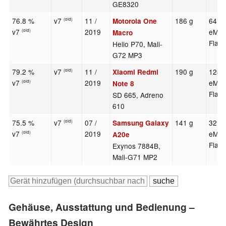
GE8320
76.8 %
v7
11 /
186 g
64 G
Motorola One
(old)
v7
2019
eMM
(old)
Macro
Flas
Helio P70, Mali-
G72 MP3
79.2 %
v7
11 /
190 g
128 
Xiaomi Redmi
(old)
v7
2019
eMM
(old)
Note 8
Flas
SD 665, Adreno
610
75.5 %
v7
07 /
141 g
32 G
Samsung Galaxy
(old)
v7
2019
eMM
(old)
A20e
Flas
Exynos 7884B,
Mali-G71 MP2
Gehäuse, Ausstattung und Bedienung –
Bewährtes Design