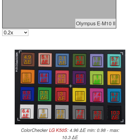
Olympus E-M10 II
4.9
5.1
3.1
5.1
1.9
5.7
∆E
∆E
∆E
∆E
∆E
∆E
3
6.4
4.2
6.5
1
1.9
∆E
∆E
∆E
∆E
∆E
∆E
6.9
3.5
3
2.5
7.4
9.2
∆E
∆E
∆E
∆E
∆E
∆E
6.4
3
2.5
7.2
8.3
10.3
∆E
∆E
∆E
∆E
∆E
∆E
ColorChecker
LG K50S
: 4.96 ∆E min: 0.98 - max:
10.3 ∆E