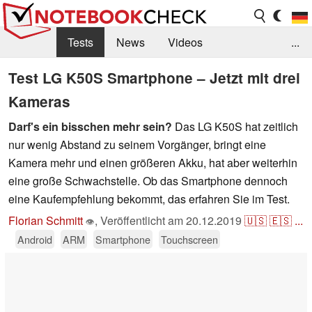
Tests
News
Videos
...
Benchmarks & Tech
Externe Tests
Test LG K50S Smartphone – Jetzt mit drei
Kameras
Kaufberatung
Deals
Suche
Jobs
Darf's ein bisschen mehr sein?
Das LG K50S hat zeitlich
Forum
nur wenig Abstand zu seinem Vorgänger, bringt eine
Kamera mehr und einen größeren Akku, hat aber weiterhin
eine große Schwachstelle. Ob das Smartphone dennoch
eine Kaufempfehlung bekommt, das erfahren Sie im Test.
Florian Schmitt
,
Veröffentlicht am
20.12.2019
🇺🇸
🇪🇸
...
👁
Android
ARM
Smartphone
Touchscreen