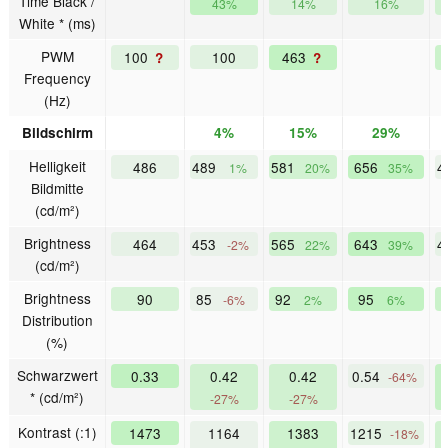
Time Black /
43%
14%
16%
White * (ms)
PWM
100
100
463
?
?
Frequency
(Hz)
Bildschirm
4%
15%
29%
Helligkeit
486
489
581
656
4
1%
20%
35%
Bildmitte
(cd/m²)
Brightness
464
453
565
643
4
-2%
22%
39%
(cd/m²)
Brightness
90
85
92
95
-6%
2%
6%
Distribution
(%)
Schwarzwert
0.33
0.42
0.42
0.54
-64%
* (cd/m²)
-27%
-27%
Kontrast (:1)
1473
1164
1383
1215
-18%