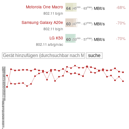
Motorola One Macro
-68%
64
MBit/s
min
max
(45
- 63
)
802.11 b/g/n
Samsung Galaxy A20e
-70%
60
MBit/s
min
max
(47
- 67
)
802.11 b/g/n
LG K50
-70%
60
MBit/s
min
max
(53
- 57
)
802.11 a/b/g/n/ac
210
205
200
195
190
185
180
175
170
165
160
155
150
145
140
135
130
125
120
115
110
105
100
95
90
85
80
75
70
65
60
55
50
45
40
35
30
25
20
15
10
5