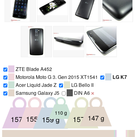
ZTE Blade A452
Motorola Moto G 3. Gen 2015 XT1541
LG K7
Acer Liquid Jade Z
LG Bello II
Samsung Galaxy J5
DIN A6
❌
110 g
147 g
155 g
157 g
157 g
159 g