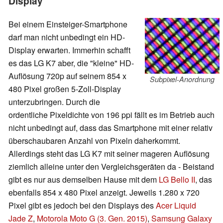
Display
Bei einem Einsteiger-Smartphone
darf man nicht unbedingt ein HD-
Display erwarten. Immerhin schafft
es das LG K7 aber, die "kleine" HD-
Auflösung 720p auf seinem 854 x
Subpixel-Anordnung
480 Pixel großen 5-Zoll-Display
unterzubringen. Durch die
ordentliche Pixeldichte von 196 ppi fällt es im Betrieb auch
nicht unbedingt auf, dass das Smartphone mit einer relativ
überschaubaren Anzahl von Pixeln daherkommt.
Allerdings steht das LG K7 mit seiner mageren Auflösung
ziemlich alleine unter den Vergleichsgeräten da - Beistand
gibt es nur aus demselben Hause mit dem
LG Bello II
, das
ebenfalls 854 x 480 Pixel anzeigt. Jeweils 1.280 x 720
Pixel gibt es jedoch bei den Displays des
Acer Liquid
Jade Z
,
Motorola Moto G (3. Gen. 2015)
,
Samsung Galaxy