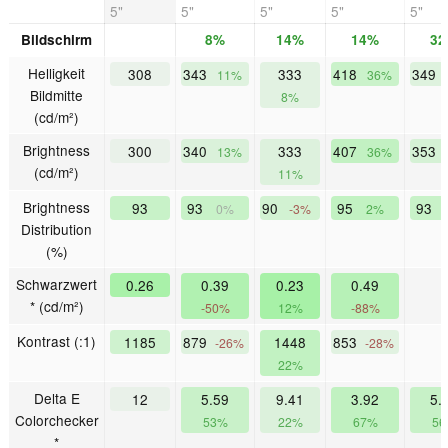
5"
5"
5"
5"
5"
Bildschirm
8%
14%
14%
3
Helligkeit
308
343
333
418
349
11%
36%
Bildmitte
8%
(cd/m²)
Brightness
300
340
333
407
353
13%
36%
(cd/m²)
11%
Brightness
93
93
90
95
93
0%
-3%
2%
Distribution
(%)
Schwarzwert
0.26
0.39
0.23
0.49
* (cd/m²)
-50%
12%
-88%
Kontrast (:1)
1185
879
1448
853
-26%
-28%
22%
Delta E
12
5.59
9.41
3.92
5.
Colorchecker
53%
22%
67%
5
*