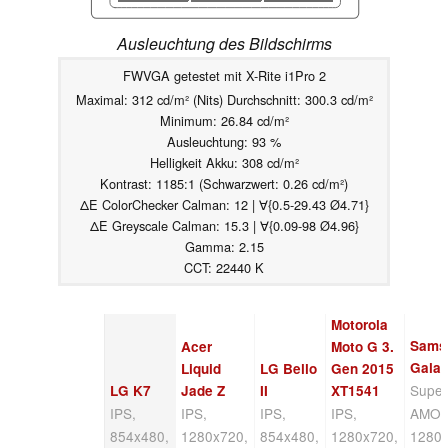
Ausleuchtung des Bildschirms
FWVGA getestet mit X-Rite i1Pro 2
Maximal: 312 cd/m² (Nits) Durchschnitt: 300.3 cd/m²
Minimum: 26.84 cd/m²
Ausleuchtung: 93 %
Helligkeit Akku: 308 cd/m²
Kontrast: 1185:1 (Schwarzwert: 0.26 cd/m²)
ΔE ColorChecker Calman: 12 | ∀{0.5-29.43 Ø4.71}
ΔE Greyscale Calman: 15.3 | ∀{0.09-98 Ø4.96}
Gamma: 2.15
CCT: 22440 K
Motorola
Sams
Acer
Moto G 3.
Galax
Liquid
LG Bello
Gen 2015
Supe
LG K7
Jade Z
II
XT1541
IPS,
IPS,
IPS,
IPS,
AMOL
854x480,
1280x720,
854x480,
1280x720,
1280x