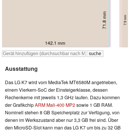
69.8 mm
71.6 mm
71.8 mm
71.9 mm
72.4 mm
72.5 mm
7.9 mm
11.6 mm
9.05 mm
9.6 mm
7.9 mm
9.4 mm
143.5 mm
140.8 mm
142.1 mm
145.4 mm
142.1 mm
143.6 mm
Ausstattung
Das LG K7 wird vom MediaTek MT6580M angetrieben,
einem Vierkern-SoC der Einsteigerklasse, dessen
Rechenkerne mit jeweils 1,3 GHz laufen. Dazu kommen
der Grafikchip
ARM Mali-400 MP2
sowie 1 GB RAM.
Nominell stehen 8 GB Speicherplatz zur Verfügung, von
denen im Werkszustand aber nur 3,3 GB frei sind. Über
den MicroSD-Slot kann man das LG K7 um bis zu 32 GB