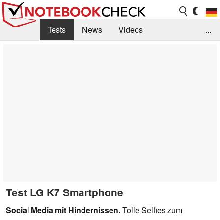
Tests
News
Videos
...
Benchmarks & Tech
Externe Tests
Kaufberatung
Deals
Suche
Jobs
Forum
Test LG K7 Smartphone
Social Media mit Hindernissen.
Tolle Selfies zum