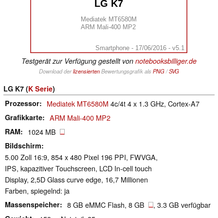
LG K7
Mediatek MT6580M
ARM Mali-400 MP2
Smartphone - 17/06/2016 - v5.1
Testgerät zur Verfügung gestellt von
notebooksbilliger.de
Download der
lizensierten
Bewertungsgrafik als
PNG
/
SVG
LG K7 (
K Serie
)
Prozessor
Mediatek MT6580M
4c/4t 4 x 1.3 GHz, Cortex-A7
Grafikkarte
ARM Mali-400 MP2
RAM
1024 MB
Bildschirm
5.00 Zoll 16:9, 854 x 480 Pixel 196 PPI, FWVGA,
IPS, kapazitiver Touchscreen, LCD In-cell touch
Display, 2,5D Glass curve edge, 16,7 Millionen
Farben, spiegelnd: ja
Massenspeicher
8 GB eMMC Flash, 8 GB
, 3.3 GB verfügbar