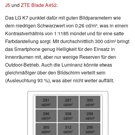
J5
und
ZTE Blade A452
.
Das LG K7 punktet dafür mit guten Bildparametern wie
dem niedrigen Schwarzwert von 0,26 cd/m², was in einem
Kontrastverhältnis von 1:1185 mündet und für eine satte
Farbdarstellung sorgt. Mit durchschnittlich 300 cd/m² bringt
das Smartphone genug Helligkeit für den Einsatz in
Innenräumen mit, aber nur wenige Reserven für den
Outdoor-Betrieb. Auch die Luminanz könnte etwas
gleichmäßiger über den Bildschirm verteilt sein
(Ausleuchtung 93 %), was aber nicht weiter auffällt.
291
297
300
cd/m²
cd/m²
cd/m²
296
308
299
cd/m²
cd/m²
cd/m²
305
312
295
cd/m²
cd/m²
cd/m²