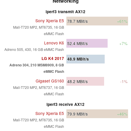
Networking
iperf3 transmit AX12
Sony Xperia E5
78.7
MBit/s
+61%
Mali-T720 MP2, MT6735, 16 GB
eMMC Flash
Lenovo K6
52.4
MBit/s
+7%
Adreno 505, 430, 16 GB eMMC Flash
LG K4 2017
48.9
MBit/s
Adreno 304, 210 MSM8909, 8 GB
eMMC Flash
Gigaset GS160
48.2
MBit/s
-1%
Mali-T720 MP2, MT6737, 16 GB
eMMC Flash
iperf3 receive AX12
Sony Xperia E5
79.9
MBit/s
+46%
Mali-T720 MP2, MT6735, 16 GB
eMMC Flash