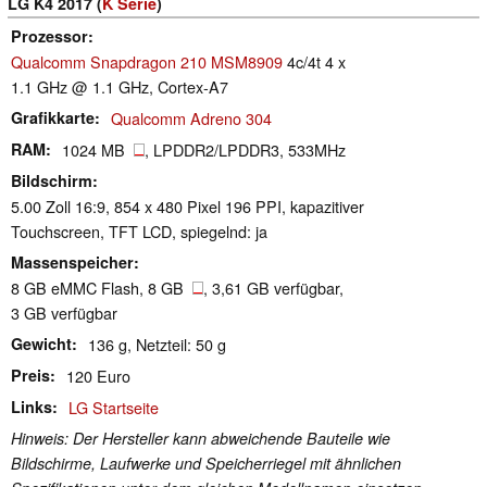
LG K4 2017 (
K Serie
)
Prozessor
Qualcomm Snapdragon 210 MSM8909
4c/4t 4 x
1.1 GHz @ 1.1 GHz, Cortex-A7
Grafikkarte
Qualcomm Adreno 304
RAM
1024 MB
, LPDDR2/LPDDR3, 533MHz
Bildschirm
5.00 Zoll 16:9, 854 x 480 Pixel 196 PPI, kapazitiver
Touchscreen, TFT LCD, spiegelnd: ja
Massenspeicher
8 GB eMMC Flash, 8 GB
, 3,61 GB verfügbar,
3 GB verfügbar
Gewicht
136 g, Netzteil: 50 g
Preis
120 Euro
Links
LG Startseite
Hinweis: Der Hersteller kann abweichende Bauteile wie
Bildschirme, Laufwerke und Speicherriegel mit ähnlichen