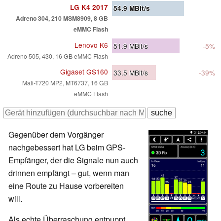
LG K4 2017
54.9
MBit/s
Adreno 304, 210 MSM8909, 8 GB
eMMC Flash
Lenovo K6
51.9
MBit/s
-5%
Adreno 505, 430, 16 GB eMMC Flash
Gigaset GS160
33.5
MBit/s
-39%
Mali-T720 MP2, MT6737, 16 GB
eMMC Flash
Gegenüber dem Vorgänger
nachgebessert hat LG beim GPS-
Empfänger, der die Signale nun auch
drinnen empfängt – gut, wenn man
eine Route zu Hause vorbereiten
will.
Als echte Überraschung entpuppt