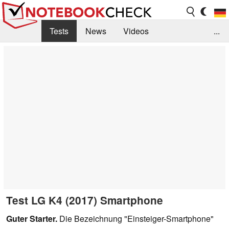
Tests
News
Videos
...
Benchmarks & Tech
Externe Tests
Kaufberatung
Deals
Suche
Jobs
Forum
Test LG K4 (2017) Smartphone
Guter Starter.
Die Bezeichnung "Einsteiger-Smartphone"