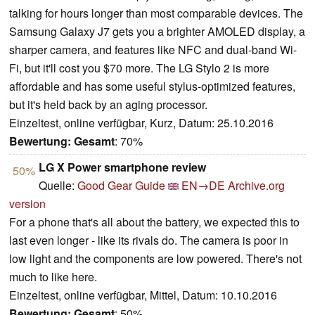
talking for hours longer than most comparable devices. The
Samsung Galaxy J7 gets you a brighter AMOLED display, a
sharper camera, and features like NFC and dual-band Wi-
Fi, but it'll cost you $70 more. The LG Stylo 2 is more
affordable and has some useful stylus-optimized features,
but it's held back by an aging processor.
Einzeltest, online verfügbar, Kurz, Datum: 25.10.2016
Bewertung:
Gesamt
: 70%
​LG X Power smartphone review
50%
Quelle:
Good Gear Guide
EN→DE
Archive.org
version
For a phone that's all about the battery, we expected this to
last even longer - like its rivals do. The camera is poor in
low light and the components are low powered. There's not
much to like here.
Einzeltest, online verfügbar, Mittel, Datum: 10.10.2016
Bewertung:
Gesamt
: 50%