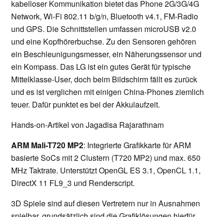
kabelloser Kommunikation bietet das Phone 2G/3G/4G
Network, Wi-Fi 802.11 b/g/n, Bluetooth v4.1, FM-Radio
und GPS. Die Schnittstellen umfassen microUSB v2.0
und eine Kopfhörerbuchse. Zu den Sensoren gehören
ein Beschleunigungsmesser, ein Näherungssensor und
ein Kompass. Das LG ist ein gutes Gerät für typische
Mittelklasse-User, doch beim Bildschirm fällt es zurück
und es ist verglichen mit einigen China-Phones ziemlich
teuer. Dafür punktet es bei der Akkulaufzeit.
Hands-on-Artikel von Jagadisa Rajarathnam
ARM Mali-T720 MP2
: Integrierte Grafikkarte für ARM
basierte SoCs mit 2 Clustern (T720 MP2) und max. 650
MHz Taktrate. Unterstützt OpenGL ES 3.1, OpenCL 1.1,
DirectX 11 FL9_3 und Renderscript.
3D Spiele sind auf diesen Vertretern nur in Ausnahmen
spielbar, grundsätzlich sind die Grafiklösungen hierfür