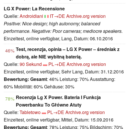
LG X Power: La Recensione
Quelle:
Androidiani
IT→DE
Archive.org version
Positive: Nice design; high autonomy; balanced
performance. Negative: Poor cameras; mediocre speakers.
Einzeltest, online verfügbar, Lang, Datum: 06.10.2016
Test, recenzja, opinia – LG X Power – średniak z
46%
dobrą, ale NIE wybitną baterią.
Quelle:
90 Sekund
PL→DE
Archive.org version
Einzeltest, online verfügbar, Sehr Lang, Datum: 31.12.2016
Bewertung:
Gesamt
: 46% Leistung: 70% Ausstattung:
60% Mobilität: 60% Gehäuse: 30%
Recenzja Lg X Power. Bateria I Funkcja
78%
Powerbanku To Główne Atuty
Quelle:
Tabletowo
PL→DE
Archive.org version
Einzeltest, online verfügbar, Mittel, Datum: 15.09.2016
Bewertung:
Gesamt
: 78% Leistung: 75% Bildschirm: 70%