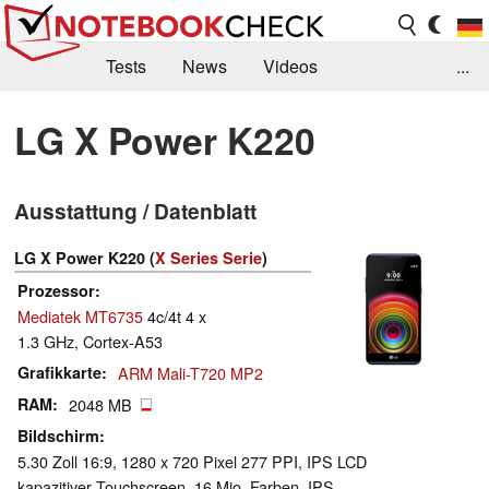
Tests
News
Videos
...
Benchmarks & Tech
Externe Tests
LG X Power K220
Kaufberatung
Deals
Suche
Jobs
Ausstattung / Datenblatt
Forum
LG X Power K220 (
X Series Serie
)
Prozessor
Mediatek MT6735
4c/4t 4 x
1.3 GHz, Cortex-A53
Grafikkarte
ARM Mali-T720 MP2
RAM
2048 MB
Bildschirm
5.30 Zoll 16:9, 1280 x 720 Pixel 277 PPI, IPS LCD
kapazitiver Touchscreen, 16 Mio. Farben, IPS,