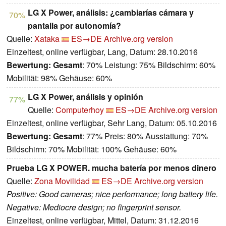
LG X Power, análisis: ¿cambiarías cámara y
70%
pantalla por autonomía?
Quelle:
Xataka
ES→DE
Archive.org version
Einzeltest, online verfügbar, Lang, Datum: 28.10.2016
Bewertung:
Gesamt
: 70% Leistung: 75% Bildschirm: 60%
Mobilität: 98% Gehäuse: 60%
LG X Power, análisis y opinión
77%
Quelle:
Computerhoy
ES→DE
Archive.org version
Einzeltest, online verfügbar, Sehr Lang, Datum: 05.10.2016
Bewertung:
Gesamt
: 77% Preis: 80% Ausstattung: 70%
Bildschirm: 70% Mobilität: 100% Gehäuse: 60%
Prueba LG X POWER. mucha batería por menos dinero
Quelle:
Zona Movilidad
ES→DE
Archive.org version
Positive: Good cameras; nice performance; long battery life.
Negative: Mediocre design; no fingerprint sensor.
Einzeltest, online verfügbar, Mittel, Datum: 31.12.2016