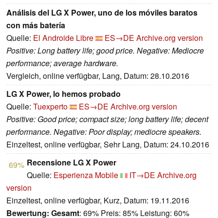
Análisis del LG X Power, uno de los móviles baratos
con más batería
Quelle:
El Androide Libre
ES→DE
Archive.org version
Positive: Long battery life; good price. Negative: Mediocre
performance; average hardware.
Vergleich, online verfügbar, Lang, Datum: 28.10.2016
LG X Power, lo hemos probado
Quelle:
Tuexperto
ES→DE
Archive.org version
Positive: Good price; compact size; long battery life; decent
performance. Negative: Poor display; mediocre speakers.
Einzeltest, online verfügbar, Sehr Lang, Datum: 24.10.2016
Recensione LG X Power
69%
Quelle:
Esperienza Mobile
IT→DE
Archive.org
version
Einzeltest, online verfügbar, Kurz, Datum: 19.11.2016
Bewertung:
Gesamt
: 69% Preis: 85% Leistung: 60%