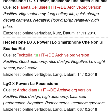
Recensione LG X Power, finalmente una batteria infinita
Quelle:
Pianeta Cellulare
IT→DE
Archive.org version
Positive: High autonomy; long battery life; quick charge;
decent cameras. Negative: Poor display; relatively high
price.
Einzeltest, online verfügbar, Kurz, Datum: 11.11.2016
Recensione LG X Power | Lo Smartphone Che Non Si
Scarica Mai
Quelle:
Techzilla.it
IT→DE
Archive.org version
Positive: Good autonomy; nice design. Negative: Low light
sensor; weak audio.
Einzeltest, online verfügbar, Lang, Datum: 14.10.2016
LgG X Power: La Recensione
Quelle:
Androidiani
IT→DE
Archive.org version
Positive: Nice design; high autonomy; balanced
performance. Negative: Poor cameras; mediocre speakers.
Einzeltest, online verfügbar, Lang, Datum: 06.10.2016