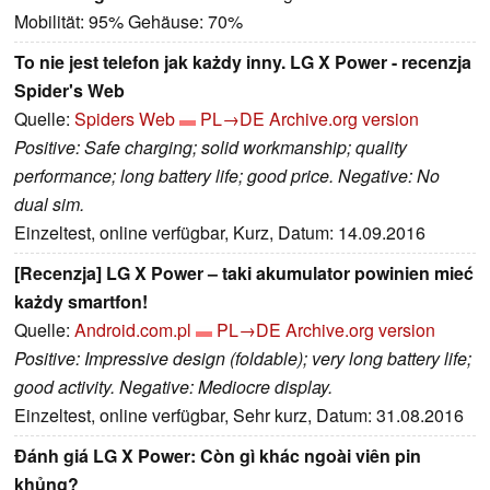
Mobilität: 95% Gehäuse: 70%
To nie jest telefon jak każdy inny. LG X Power - recenzja
Spider's Web
Quelle:
Spiders Web
PL→DE
Archive.org version
Positive: Safe charging; solid workmanship; quality
performance; long battery life; good price. Negative: No
dual sim.
Einzeltest, online verfügbar, Kurz, Datum: 14.09.2016
[Recenzja] LG X Power – taki akumulator powinien mieć
każdy smartfon!
Quelle:
Android.com.pl
PL→DE
Archive.org version
Positive: Impressive design (foldable); very long battery life;
good activity. Negative: Mediocre display.
Einzeltest, online verfügbar, Sehr kurz, Datum: 31.08.2016
Đánh giá LG X Power: Còn gì khác ngoài viên pin
khủng?