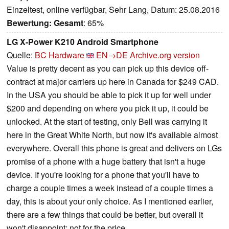
Einzeltest, online verfügbar, Sehr Lang, Datum: 25.08.2016
Bewertung:
Gesamt
: 65%
LG X-Power K210 Android Smartphone
Quelle:
BC Hardware
EN→DE
Archive.org version
Value is pretty decent as you can pick up this device off-
contract at major carriers up here in Canada for $249 CAD.
In the USA you should be able to pick it up for well under
$200 and depending on where you pick it up, it could be
unlocked. At the start of testing, only Bell was carrying it
here in the Great White North, but now it's available almost
everywhere. Overall this phone is great and delivers on LGs
promise of a phone with a huge battery that isn't a huge
device. If you're looking for a phone that you'll have to
charge a couple times a week instead of a couple times a
day, this is about your only choice. As I mentioned earlier,
there are a few things that could be better, but overall it
won't disappoint; not for the price.