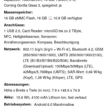
Corning Gorilla Glass 3, spiegelnd: ja
Massenspeicher
16 GB eMMC Flash, 16 GB
, 10.8 GB verfügbar
Anschlüsse
1 USB 2.0, Card Reader: microSD bis zu 2 TByte,
NFC, Helligkeitssensor, Sensoren:
Annäherungssensor, Kompass, Beschleunigung
Netzwerk
802.11 b/g/n (b/g/n = Wi-Fi 4/), Bluetooth 4.2, GSM
(850/​900/​1800/​1900), UMTS (850/​900/​1900/​2100),
LTE (B1/​B3/​B7/​B8/​B20/​B38); Bandbreite
(Download/​Upload): 150Mbps/​50Mbps (LTE),
42Mbps/​5.76Mbps (UMTS); SAR-Wert: 0,66 W/kg
(Kopf), 1,38 W/kg (Körper), LTE, GPS
Abmessungen
Höhe x Breite x Tiefe (in mm): 7.9 x 148.9 x 74.9
Akku
15.6 Wh, 4100 mAh Lithium-Ion, fest verbaut
Betriebssystem
Android 6.0 Marshmallow