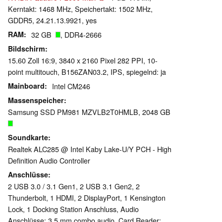
Kerntakt: 1468 MHz, Speichertakt: 1502 MHz,
GDDR5, 24.21.13.9921, yes
RAM
32 GB
, DDR4-2666
Bildschirm
15.60 Zoll 16:9, 3840 x 2160 Pixel 282 PPI, 10-
point multitouch, B156ZAN03.2, IPS, spiegelnd: ja
Mainboard
Intel CM246
Massenspeicher
Samsung SSD PM981 MZVLB2T0HMLB, 2048 GB
Soundkarte
Realtek ALC285 @ Intel Kaby Lake-U/Y PCH - High
Definition Audio Controller
Anschlüsse
2 USB 3.0 / 3.1 Gen1, 2 USB 3.1 Gen2, 2
Thunderbolt, 1 HDMI, 2 DisplayPort, 1 Kensington
Lock, 1 Docking Station Anschluss, Audio
Anschlüsse: 3.5 mm combo audio, Card Reader: