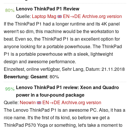
Lenovo ThinkPad P1 Review
80%
Quelle:
Laptop Mag
EN→DE
Archive.org version
If the ThinkPad P1 had a longer runtime and its 4K panel
weren't so dim, this machine would be the workstation to
beat. Even so, the ThinkPad P1 is an excellent option for
anyone looking for a portable powerhouse. The ThinkPad
P1 is a portable powerhouse with a sleek, lightweight
design and awesome performance.
Einzeltest, online verfügbar, Sehr Lang, Datum: 21.11.2018
Bewertung:
Gesamt
: 80%
Lenovo ThinkPad P1 review: Xeon and Quadro
95%
power in a four-pound package
Quelle:
Neowin
EN→DE
Archive.org version
The Lenovo ThinkPad P1 is an awesome PC. Also, it has a
nice name. It's the first of its kind, so before we get a
ThinkPad P570 Yoga or something, let's take a moment to