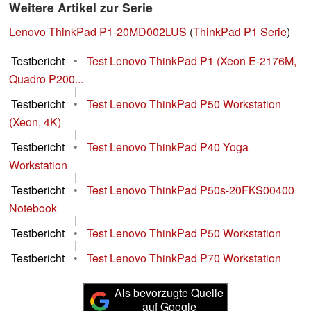
Weitere Artikel zur Serie
Lenovo ThinkPad P1-20MD002LUS
(
ThinkPad P1 Serie
)
Testbericht
•
Test Lenovo ThinkPad P1 (Xeon E-2176M,
Quadro P200...
|
Testbericht
•
Test Lenovo ThinkPad P50 Workstation
(Xeon, 4K)
|
Testbericht
•
Test Lenovo ThinkPad P40 Yoga
Workstation
|
Testbericht
•
Test Lenovo ThinkPad P50s-20FKS00400
Notebook
|
Testbericht
•
Test Lenovo ThinkPad P50 Workstation
|
Testbericht
•
Test Lenovo ThinkPad P70 Workstation
Als bevorzugte Quelle
auf Google