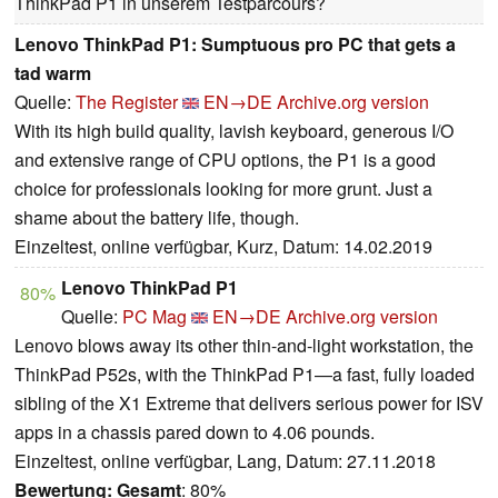
ThinkPad P1 in unserem Testparcours?
Lenovo ThinkPad P1: Sumptuous pro PC that gets a
tad warm
Quelle:
The Register
EN→DE
Archive.org version
With its high build quality, lavish keyboard, generous I/O
and extensive range of CPU options, the P1 is a good
choice for professionals looking for more grunt. Just a
shame about the battery life, though.
Einzeltest, online verfügbar, Kurz, Datum: 14.02.2019
Lenovo ThinkPad P1
80%
Quelle:
PC Mag
EN→DE
Archive.org version
Lenovo blows away its other thin-and-light workstation, the
ThinkPad P52s, with the ThinkPad P1—a fast, fully loaded
sibling of the X1 Extreme that delivers serious power for ISV
apps in a chassis pared down to 4.06 pounds.
Einzeltest, online verfügbar, Lang, Datum: 27.11.2018
Bewertung:
Gesamt
: 80%