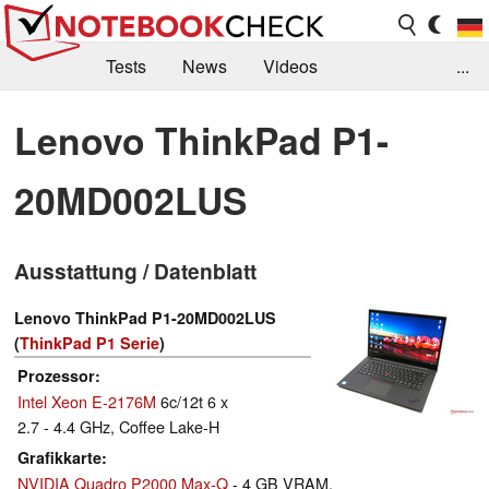
Tests
News
Videos
...
Benchmarks & Tech
Externe Tests
Lenovo ThinkPad P1-
Kaufberatung
Deals
Suche
Jobs
20MD002LUS
Forum
Ausstattung / Datenblatt
Lenovo ThinkPad P1-20MD002LUS
(
ThinkPad P1 Serie
)
Prozessor
Intel Xeon E-2176M
6c/12t 6 x
2.7 - 4.4 GHz, Coffee Lake-H
Grafikkarte
NVIDIA Quadro P2000 Max-Q
- 4 GB VRAM,