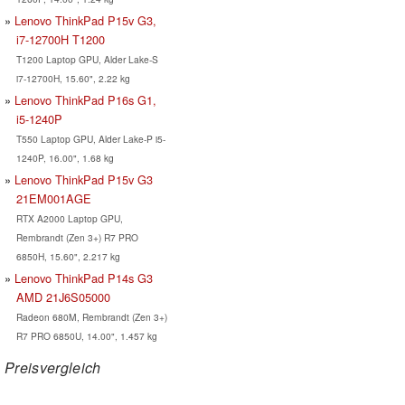
Lenovo ThinkPad P15v G3,
i7-12700H T1200
T1200 Laptop GPU, Alder Lake-S
i7-12700H, 15.60", 2.22 kg
Lenovo ThinkPad P16s G1,
i5-1240P
T550 Laptop GPU, Alder Lake-P i5-
1240P, 16.00", 1.68 kg
Lenovo ThinkPad P15v G3
21EM001AGE
RTX A2000 Laptop GPU,
Rembrandt (Zen 3+) R7 PRO
6850H, 15.60", 2.217 kg
Lenovo ThinkPad P14s G3
AMD 21J6S05000
Radeon 680M, Rembrandt (Zen 3+)
R7 PRO 6850U, 14.00", 1.457 kg
Preisvergleich