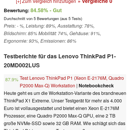
» vergleiche
0
[+] Zum Vergleich hinzufügen
84.58%
- Gut
Bewertung:
Durchschnitt von
5
Bewertungen (aus
5
Tests)
Preis: - %, Leistung: 89%, Ausstattung: 78%,
Bildschirm: 85% Mobilität: 74%, Gehäuse: 91%,
Ergonomie: 93%, Emissionen: 86%
Testberichte für das Lenovo ThinkPad P1-
20MD002LUS
Test Lenovo ThinkPad P1 (Xeon E-2176M, Quadro
87.9%
P2000 Max-Q) Workstation
|
Notebookcheck
Heute geht es um die Workstation-Variante des brandneuen
ThinkPad X1 Extreme. Unser Testgerät für mehr als 4.000
Euro ist vollausgestattet und bietet einen Xeon E-2176M
Prozessor, eine Quadro P2000 Max-Q GPU, eine 2 TB
große NVMe-SSD sowie 32 GB RAM. Wie schlägt sich das