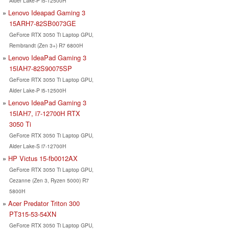
Alder Lake-P i5-12500H
Lenovo Ideapad Gaming 3
15ARH7-82SB0073GE
GeForce RTX 3050 Ti Laptop GPU,
Rembrandt (Zen 3+) R7 6800H
Lenovo IdeaPad Gaming 3
15IAH7-82S90075SP
GeForce RTX 3050 Ti Laptop GPU,
Alder Lake-P i5-12500H
Lenovo IdeaPad Gaming 3
15IAH7, i7-12700H RTX
3050 Ti
GeForce RTX 3050 Ti Laptop GPU,
Alder Lake-S i7-12700H
HP Victus 15-fb0012AX
GeForce RTX 3050 Ti Laptop GPU,
Cezanne (Zen 3, Ryzen 5000) R7
5800H
Acer Predator Triton 300
PT315-53-54XN
GeForce RTX 3050 Ti Laptop GPU,