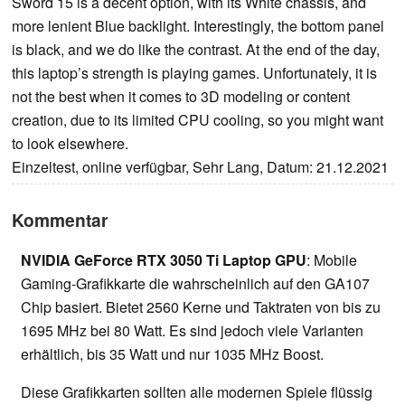
Sword 15 is a decent option, with its White chassis, and
more lenient Blue backlight. Interestingly, the bottom panel
is black, and we do like the contrast. At the end of the day,
this laptop’s strength is playing games. Unfortunately, it is
not the best when it comes to 3D modeling or content
creation, due to its limited CPU cooling, so you might want
to look elsewhere.
Einzeltest, online verfügbar, Sehr Lang, Datum: 21.12.2021
Kommentar
NVIDIA GeForce RTX 3050 Ti Laptop GPU
: Mobile
Gaming-Grafikkarte die wahrscheinlich auf den GA107
Chip basiert. Bietet 2560 Kerne und Taktraten von bis zu
1695 MHz bei 80 Watt. Es sind jedoch viele Varianten
erhältlich, bis 35 Watt und nur 1035 MHz Boost.
Diese Grafikkarten sollten alle modernen Spiele flüssig