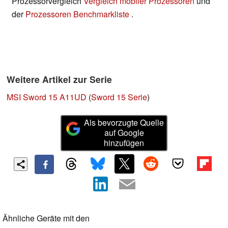
Prozessorvergleich
Vergleich mobiler Prozessoren
und
der
Prozessoren Benchmarkliste
.
Weitere Artikel zur Serie
MSI Sword 15 A11UD
(
Sword 15 Serie
)
Als bevorzugte Quelle
auf Google
hinzufügen
Ähnliche Geräte mit den