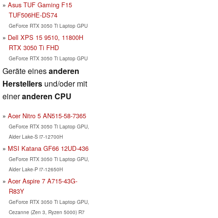
Asus TUF Gaming F15
TUF506HE-DS74
GeForce RTX 3050 Ti Laptop GPU
Dell XPS 15 9510, 11800H
RTX 3050 Ti FHD
GeForce RTX 3050 Ti Laptop GPU
Geräte eines
anderen
Herstellers
und/oder mit
einer
anderen CPU
Acer Nitro 5 AN515-58-7365
GeForce RTX 3050 Ti Laptop GPU,
Alder Lake-S i7-12700H
MSI Katana GF66 12UD-436
GeForce RTX 3050 Ti Laptop GPU,
Alder Lake-P i7-12650H
Acer Aspire 7 A715-43G-
R83Y
GeForce RTX 3050 Ti Laptop GPU,
Cezanne (Zen 3, Ryzen 5000) R7