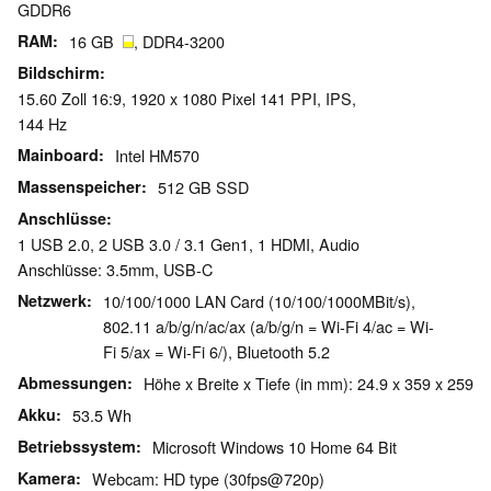
GDDR6
RAM
16 GB
, DDR4-3200
Bildschirm
15.60 Zoll 16:9, 1920 x 1080 Pixel 141 PPI, IPS,
144 Hz
Mainboard
Intel HM570
Massenspeicher
512 GB SSD
Anschlüsse
1 USB 2.0, 2 USB 3.0 / 3.1 Gen1, 1 HDMI, Audio
Anschlüsse: 3.5mm, USB-C
Netzwerk
10/100/1000 LAN Card (10/100/1000MBit/s),
802.11 a/b/g/n/ac/ax (a/b/g/n = Wi-Fi 4/ac = Wi-
Fi 5/ax = Wi-Fi 6/), Bluetooth 5.2
Abmessungen
Höhe x Breite x Tiefe (in mm): 24.9 x 359 x 259
Akku
53.5 Wh
Betriebssystem
Microsoft Windows 10 Home 64 Bit
Kamera
Webcam: HD type (30fps@720p)