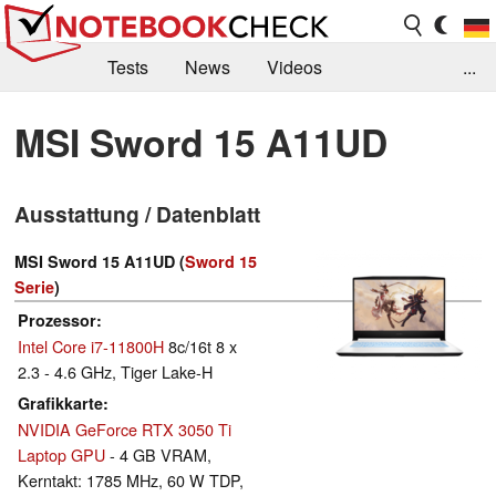
Tests
News
Videos
...
Benchmarks & Tech
Externe Tests
MSI Sword 15 A11UD
Kaufberatung
Deals
Suche
Jobs
Ausstattung / Datenblatt
Forum
MSI Sword 15 A11UD (
Sword 15
Serie
)
Prozessor
Intel Core i7-11800H
8c/16t 8 x
2.3 - 4.6 GHz, Tiger Lake-H
Grafikkarte
NVIDIA GeForce RTX 3050 Ti
Laptop GPU
- 4 GB VRAM,
Kerntakt: 1785 MHz, 60 W TDP,