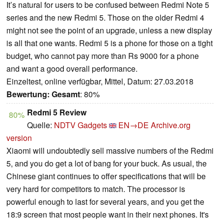
It’s natural for users to be confused between Redmi Note 5
series and the new Redmi 5. Those on the older Redmi 4
might not see the point of an upgrade, unless a new display
is all that one wants. Redmi 5 is a phone for those on a tight
budget, who cannot pay more than Rs 9000 for a phone
and want a good overall performance.
Einzeltest, online verfügbar, Mittel, Datum: 27.03.2018
Bewertung:
Gesamt
: 80%
Redmi 5 Review
80%
Quelle:
NDTV Gadgets
EN→DE
Archive.org
version
Xiaomi will undoubtedly sell massive numbers of the Redmi
5, and you do get a lot of bang for your buck. As usual, the
Chinese giant continues to offer specifications that will be
very hard for competitors to match. The processor is
powerful enough to last for several years, and you get the
18:9 screen that most people want in their next phones. It's