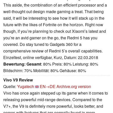
This aside, the combination of an efficient processor and a
well-thought out design made gaming a treat. That being
said, it will be interesting to see how it will stack up in the
future with the likes of Fortnite on the horizon. Right now
though, if you’re planning to check out Xiaomi’s latest and
you’re an avid gamer on the go, the Redmi 5 has you
covered. Do stay tuned to Gadgets 360 for a
comprehensive review of Redmi 5’s overall capabilities.
Einzeltest, online verfügbar, Kurz, Datum: 22.03.2018
Bewertung:
Gesamt
: 80% Preis: 80% Leistung: 80%
Bildschirm: 70% Mobilität: 80% Gehäuse: 80%
Vivo V9 Review
Quelle:
Yugatech
EN→DE
Archive.org version
Vivo has once again stepped up its game when it comes to
releasing powerful mid-range devices. Compared to the
V7+, the V9 is definitely more powerful, looks better, and
comes with features that are normally found in more