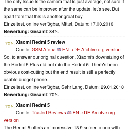
The only issue is the camera that is just average, not sure if
the same can be improved after the update, let’s see. But
apart from that this is another great buy.
Einzeltest, online verfügbar, Mittel, Datum: 17.03.2018
Bewertung:
Gesamt
: 84%
Xiaomi Redmi 5 review
70%
Quelle:
GSM Arena
EN→DE
Archive.org version
So, to answer our original question, Xiaomi's downsizing of
the Redmi 5 Plus did not ruin the Redmi 5. There's been
obvious cost-cutting but the end result is still a perfectly
usable budget phone.
Einzeltest, online verfügbar, Sehr Lang, Datum: 29.01.2018
Bewertung:
Gesamt
: 70%
Xiaomi Redmi 5
70%
Quelle:
Trusted Reviews
EN→DE
Archive.org
version
The Redmi 5 offers an impressive 18:9 screen along with