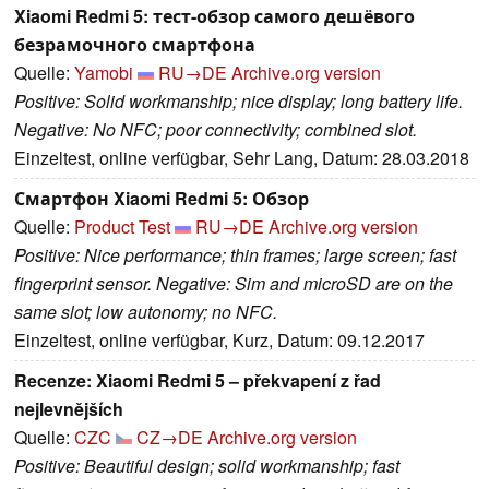
Xiaomi Redmi 5: тест-обзор самого дешёвого
безрамочного смартфона
Quelle:
Yamobi
RU→DE
Archive.org version
Positive: Solid workmanship; nice display; long battery life.
Negative: No NFC; poor connectivity; combined slot.
Einzeltest, online verfügbar, Sehr Lang, Datum: 28.03.2018
Смартфон Xiaomi Redmi 5: Обзор
Quelle:
Product Test
RU→DE
Archive.org version
Positive: Nice performance; thin frames; large screen; fast
fingerprint sensor. Negative: Sim and microSD are on the
same slot; low autonomy; no NFC.
Einzeltest, online verfügbar, Kurz, Datum: 09.12.2017
Recenze: Xiaomi Redmi 5 – překvapení z řad
nejlevnějších
Quelle:
CZC
CZ→DE
Archive.org version
Positive: Beautiful design; solid workmanship; fast