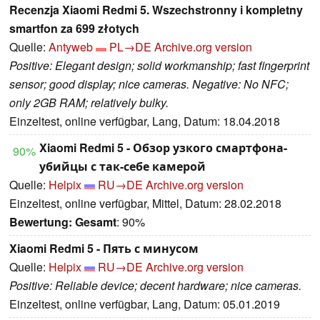
Recenzja Xiaomi Redmi 5. Wszechstronny i kompletny
smartfon za 699 złotych
Quelle:
Antyweb
PL→DE
Archive.org version
Positive: Elegant design; solid workmanship; fast fingerprint
sensor; good display; nice cameras. Negative: No NFC;
only 2GB RAM; relatively bulky.
Einzeltest, online verfügbar, Lang, Datum: 18.04.2018
Xiaomi Redmi 5 - Обзор узкого смартфона-
90%
убийцы с так-себе камерой
Quelle:
Helpix
RU→DE
Archive.org version
Einzeltest, online verfügbar, Mittel, Datum: 28.02.2018
Bewertung:
Gesamt
: 90%
Xiaomi Redmi 5 - Пять с минусом
Quelle:
Helpix
RU→DE
Archive.org version
Positive: Reliable device; decent hardware; nice cameras.
Einzeltest, online verfügbar, Lang, Datum: 05.01.2019