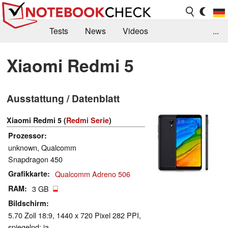
Tests
News
Videos
...
Benchmarks & Tech
Externe Tests
Xiaomi Redmi 5
Kaufberatung
Deals
Suche
Jobs
Ausstattung / Datenblatt
Forum
Xiaomi Redmi 5 (
Redmi Serie
)
Prozessor
unknown, Qualcomm
Snapdragon 450
Grafikkarte
Qualcomm Adreno 506
RAM
3 GB
Bildschirm
5.70 Zoll 18:9, 1440 x 720 Pixel 282 PPI,
spiegelnd: ja