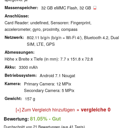
Massenspeicher
32 GB eMMC Flash, 32 GB
Anschlüsse
Card Reader: undefined, Sensoren: Fingerprint,
accelerometer, gyro, proximity, compass
Netzwerk
802.11 b/g/n (b/g/n = Wi-Fi 4/), Bluetooth 4.2, Dual
SIM, LTE, GPS
Abmessungen
Höhe x Breite x Tiefe (in mm): 7.7 x 151.8 x 72.8
Akku
3300 mAh
Betriebssystem
Android 7.1 Nougat
Kamera
Primary Camera: 12 MPix
Secondary Camera: 5 MPix
Gewicht
157 g
» vergleiche
0
[+] Zum Vergleich hinzufügen
81.05%
- Gut
Bewertung:
Durchschnitt von
21
Bewertungen (aus
41
Tests)