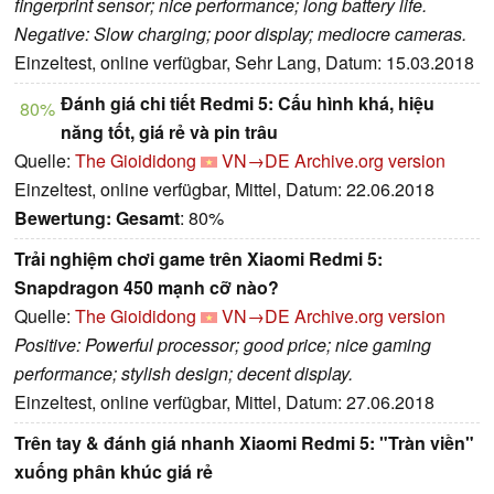
fingerprint sensor; nice performance; long battery life.
Negative: Slow charging; poor display; mediocre cameras.
Einzeltest, online verfügbar, Sehr Lang, Datum: 15.03.2018
Đánh giá chi tiết Redmi 5: Cấu hình khá, hiệu
80%
năng tốt, giá rẻ và pin trâu
Quelle:
The Gioididong
VN→DE
Archive.org version
Einzeltest, online verfügbar, Mittel, Datum: 22.06.2018
Bewertung:
Gesamt
: 80%
Trải nghiệm chơi game trên Xiaomi Redmi 5:
Snapdragon 450 mạnh cỡ nào?
Quelle:
The Gioididong
VN→DE
Archive.org version
Positive: Powerful processor; good price; nice gaming
performance; stylish design; decent display.
Einzeltest, online verfügbar, Mittel, Datum: 27.06.2018
Trên tay & đánh giá nhanh Xiaomi Redmi 5: "Tràn viền"
xuống phân khúc giá rẻ