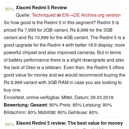
Xiaomi Redmi 5 Review
80%
Quelle:
Techniqued
EN→DE
Archive.org version
So how good is the Redmi 5 in this segment? Redmi 5 is
priced Rs 7,999 for 2GB variant, Rs 8,999 for the 3GB
variant and Rs 10,999 for the 4GB variant. The Redmi 5 is a
good upgrade for the Redmi 4 with better 18:9 display, more
powerful chipset and also improved cameras. But in terms
of battery performance there is a slight downgrade and also
the lack of Oreo is a letdown. Even then, the Redmi 5 offers
good value for money and we would recommend buying the
Rs 8,999 variant with 3GB RAM in case you are looking to
buy one.
Einzeltest, online verfügbar, Mittel, Datum: 29.03.2018
Bewertung:
Gesamt
: 80% Preis: 85% Leistung: 80%
Bildschirm: 80% Mobilität: 80% Gehäuse: 80%
Xiaomi Redmi 5 review: The best value for money
85%