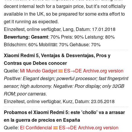
decent internal tech for a bargain price, but it’s not officially
available in the UK, so be prepared for some extra effort to
get it running as expected.
Einzeltest, online verfügbar, Lang, Datum: 17.01.2018
Bewertung:
Gesamt
: 70% Preis: 90% Leistung: 80%
Bildschirm: 60% Mobilität: 70% Gehäuse: 70%
Xiaomi Redmi 5, Ventajas & Desventajas, Pros y
Contras que Debes conocer
Quelle:
Mi Mundo Gadget
ES→DE
Archive.org version
Positive: Elegant design; powerful processor; fast fingerprint
sensor; high autonomy. Negative: Poor display; only 32GB
ROM; poor cameras.
Einzeltest, online verfügbar, Kurz, Datum: 23.05.2018
Probamos el Xiaomi Redmi 5: este 'chollo' va a arrasar
en la guerra de precios en España
Quelle:
El Confidencial
ES→DE
Archive.org version