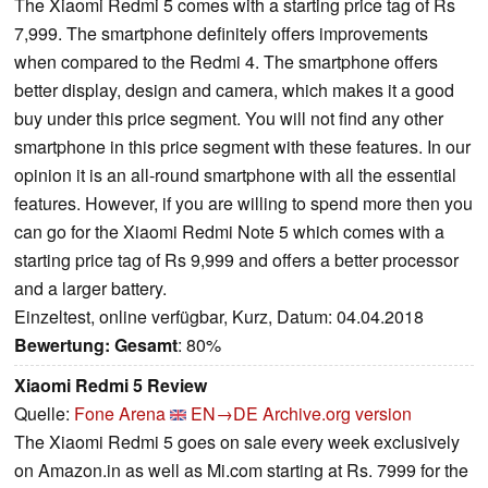
The Xiaomi Redmi 5 comes with a starting price tag of Rs
7,999. The smartphone definitely offers improvements
when compared to the Redmi 4. The smartphone offers
better display, design and camera, which makes it a good
buy under this price segment. You will not find any other
smartphone in this price segment with these features. In our
opinion it is an all-round smartphone with all the essential
features. However, if you are willing to spend more then you
can go for the Xiaomi Redmi Note 5 which comes with a
starting price tag of Rs 9,999 and offers a better processor
and a larger battery.
Einzeltest, online verfügbar, Kurz, Datum: 04.04.2018
Bewertung:
Gesamt
: 80%
Xiaomi Redmi 5 Review
Quelle:
Fone Arena
EN→DE
Archive.org version
The Xiaomi Redmi 5 goes on sale every week exclusively
on Amazon.in as well as Mi.com starting at Rs. 7999 for the