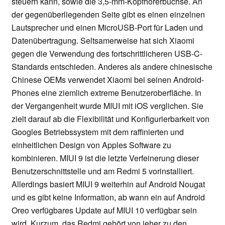
steuern kann, sowie die 3,5-mm-Kopfhörerbuchse. An
der gegenüberliegenden Seite gibt es einen einzelnen
Lautsprecher und einen MicroUSB-Port für Laden und
Datenübertragung. Seltsamerweise hat sich Xiaomi
gegen die Verwendung des fortschrittlicheren USB-C-
Standards entschieden. Anderes als andere chinesische
Chinese OEMs verwendet Xiaomi bei seinen Android-
Phones eine ziemlich extreme Benutzeroberfläche. In
der Vergangenheit wurde MIUI mit iOS verglichen. Sie
zielt darauf ab die Flexibilität und Konfigurierbarkeit von
Googles Betriebssystem mit dem raffinierten und
einheitlichen Design von Apples Software zu
kombinieren. MIUI 9 ist die letzte Verfeinerung dieser
Benutzerschnittstelle und am Redmi 5 vorinstalliert.
Allerdings basiert MIUI 9 weiterhin auf Android Nougat
und es gibt keine Information, ab wann ein auf Android
Oreo verfügbares Update auf MIUI 10 verfügbar sein
wird. Kurzum, das Redmi gehört von jeher zu den