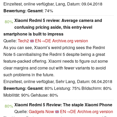
Einzeltest, online verfügbar, Lang, Datum: 09.04.2018
Bewertung:
Gesamt
: 74%
Xiaomi Redmi 5 review: Average camera and
80%
confusing pricing aside, this entry-level
smartphone is built to impress
Quelle:
Tech2
EN→DE
Archive.org version
As you can see, Xiaomi’s weird pricing sees the Redmi
Note 5 cannibalising the Redmi 5 despite being a great
feature-packed offering. Xiaomi needs to figure out some
clear margins and come out with fewer variants to avoid
such problems in the future.
Einzeltest, online verfügbar, Sehr Lang, Datum: 06.04.2018
Bewertung:
Gesamt
: 80% Leistung: 75% Bildschirm: 80%
Mobilität: 90% Gehäuse: 80%
Xiaomi Redmi 5 Review: The staple Xiaomi Phone
80%
Quelle:
Gadgets Now
EN→DE
Archive.org version