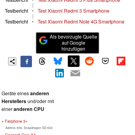
|
Testbericht
•
Test Xiaomi Redmi 3 Smartphone
|
Testbericht
•
Test Xiaomi Redmi Note 4G Smartphone
Als bevorzugte Quelle
auf Google
hinzufügen
Geräte eines
anderen
Herstellers
und/oder mit
einer
anderen CPU
Fairphone 3+
Adreno 506, Snapdragon SD 632
Crosscall Core-X4