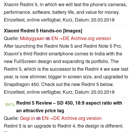
Xiaomi Redmi 5, in which we will test the phone's cameras,
performance, software, battery life, and value for money.
Einzeltest, online verfügbar, Kurz, Datum: 20.03.2018
Xiaomi Redmi 5 Hands-on [Images]
Quelle:
Mobygyaan
EN→DE
Archive.org version
After launching the Redmi Note 5 and Redmi Note 5 Pro,
Xiaomi’s third Redmi smartphone comes to India with the
new FullScreen design and expanding its portfolio. The
Redmi 5, which is the successor to the Redmi 4 we saw last
year, is now slimmer, bigger in screen size, and upgraded to
Snapdragon 450. Check out the new Redmi 5 below.
Einzeltest, online verfügbar, Kurz, Datum: 20.03.2018
Redmi 5 Review – SD 450, 18:9 aspect ratio with
84%
an attractive price tag
Quelle:
Gogi.in
EN→DE
Archive.org version
Redmi 5 is an upgrade to Redmi 4, the design is different.