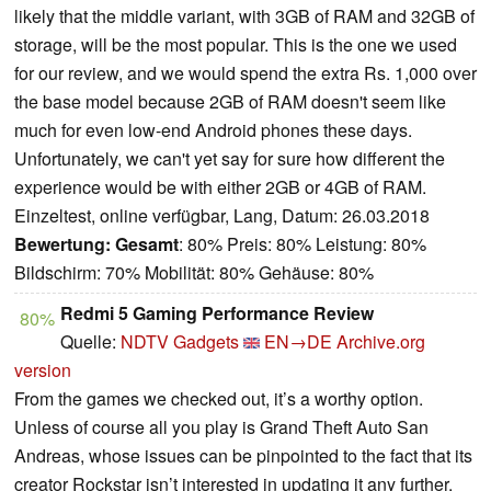
likely that the middle variant, with 3GB of RAM and 32GB of
storage, will be the most popular. This is the one we used
for our review, and we would spend the extra Rs. 1,000 over
the base model because 2GB of RAM doesn't seem like
much for even low-end Android phones these days.
Unfortunately, we can't yet say for sure how different the
experience would be with either 2GB or 4GB of RAM.
Einzeltest, online verfügbar, Lang, Datum: 26.03.2018
Bewertung:
Gesamt
: 80% Preis: 80% Leistung: 80%
Bildschirm: 70% Mobilität: 80% Gehäuse: 80%
Redmi 5 Gaming Performance Review
80%
Quelle:
NDTV Gadgets
EN→DE
Archive.org
version
From the games we checked out, it’s a worthy option.
Unless of course all you play is Grand Theft Auto San
Andreas, whose issues can be pinpointed to the fact that its
creator Rockstar isn’t interested in updating it any further.