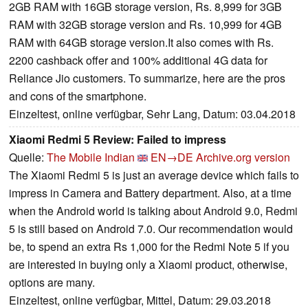
2GB RAM with 16GB storage version, Rs. 8,999 for 3GB
RAM with 32GB storage version and Rs. 10,999 for 4GB
RAM with 64GB storage version.It also comes with Rs.
2200 cashback offer and 100% additional 4G data for
Reliance Jio customers. To summarize, here are the pros
and cons of the smartphone.
Einzeltest, online verfügbar, Sehr Lang, Datum: 03.04.2018
Xiaomi Redmi 5 Review: Failed to impress
Quelle:
The Mobile Indian
EN→DE
Archive.org version
The Xiaomi Redmi 5 is just an average device which fails to
impress in Camera and Battery department. Also, at a time
when the Android world is talking about Android 9.0, Redmi
5 is still based on Android 7.0. Our recommendation would
be, to spend an extra Rs 1,000 for the Redmi Note 5 if you
are interested in buying only a Xiaomi product, otherwise,
options are many.
Einzeltest, online verfügbar, Mittel, Datum: 29.03.2018