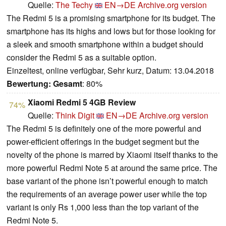
Quelle:
The Techy
EN→DE
Archive.org version
The Redmi 5 is a promising smartphone for its budget. The
smartphone has its highs and lows but for those looking for
a sleek and smooth smartphone within a budget should
consider the Redmi 5 as a suitable option.
Einzeltest, online verfügbar, Sehr kurz, Datum: 13.04.2018
Bewertung:
Gesamt
: 80%
Xiaomi Redmi 5 4GB Review
74%
Quelle:
Think Digit
EN→DE
Archive.org version
The Redmi 5 is definitely one of the more powerful and
power-efficient offerings in the budget segment but the
novelty of the phone is marred by Xiaomi itself thanks to the
more powerful Redmi Note 5 at around the same price. The
base variant of the phone isn’t powerful enough to match
the requirements of an average power user while the top
variant is only Rs 1,000 less than the top variant of the
Redmi Note 5.