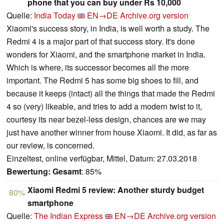
phone that you can buy under Rs 10,000
Quelle:
India Today
EN→DE
Archive.org version
Xiaomi's success story, in India, is well worth a study. The
Redmi 4 is a major part of that success story. It's done
wonders for Xiaomi, and the smartphone market in India.
Which is where, its successor becomes all the more
important. The Redmi 5 has some big shoes to fill, and
because it keeps (intact) all the things that made the Redmi
4 so (very) likeable, and tries to add a modern twist to it,
courtesy its near bezel-less design, chances are we may
just have another winner from house Xiaomi. It did, as far as
our review, is concerned.
Einzeltest, online verfügbar, Mittel, Datum: 27.03.2018
Bewertung:
Gesamt
: 85%
Xiaomi Redmi 5 review: Another sturdy budget
80%
smartphone
Quelle:
The Indian Express
EN→DE
Archive.org version