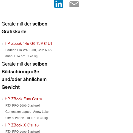
Geräte mit der
selben
Grafikkarte
HP Zbook 14u G6-7JM81UT
Radeon Pro WX 3200, Core i7 i7-
8665U, 14.00", 1.48 kg
Geräte mit der
selben
Bildschirmgröße
und/oder ähnlichem
Gewicht
HP ZBook Fury G1i 18
RTX PRO 5000 Blackwell
Generation Laptop, Arrow Lake
Ultra 9 285HX, 18.00", 3.43 kg
HP ZBook X G1i 16
RTX PRO 2000 Blackwell