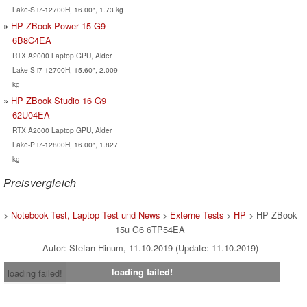
Lake-S i7-12700H, 16.00", 1.73 kg
HP ZBook Power 15 G9
6B8C4EA
RTX A2000 Laptop GPU, Alder
Lake-S i7-12700H, 15.60", 2.009
kg
HP ZBook Studio 16 G9
62U04EA
RTX A2000 Laptop GPU, Alder
Lake-P i7-12800H, 16.00", 1.827
kg
Preisvergleich
>
Notebook Test, Laptop Test und News
>
Externe Tests
>
HP
> HP ZBook
15u G6 6TP54EA
Autor: Stefan Hinum, 11.10.2019 (Update: 11.10.2019)
loading failed!
loading failed!