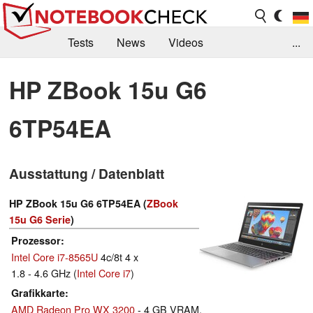
Tests
News
Videos
...
Benchmarks & Tech
Externe Tests
HP ZBook 15u G6
Kaufberatung
Deals
Suche
Jobs
6TP54EA
Forum
Ausstattung / Datenblatt
HP ZBook 15u G6 6TP54EA (
ZBook
15u G6 Serie
)
Prozessor
Intel Core i7-8565U
4c/8t 4 x
1.8 - 4.6 GHz (
Intel Core i7
)
Grafikkarte
AMD Radeon Pro WX 3200
- 4 GB VRAM,