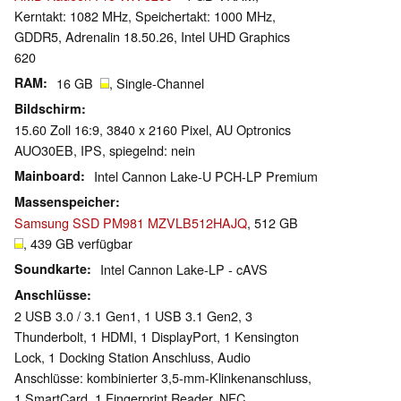
Kerntakt: 1082 MHz, Speichertakt: 1000 MHz,
GDDR5, Adrenalin 18.50.26, Intel UHD Graphics
620
RAM
16 GB
, Single-Channel
Bildschirm
15.60 Zoll 16:9, 3840 x 2160 Pixel, AU Optronics
AUO30EB, IPS, spiegelnd: nein
Mainboard
Intel Cannon Lake-U PCH-LP Premium
Massenspeicher
Samsung SSD PM981 MZVLB512HAJQ
, 512 GB
, 439 GB verfügbar
Soundkarte
Intel Cannon Lake-LP - cAVS
Anschlüsse
2 USB 3.0 / 3.1 Gen1, 1 USB 3.1 Gen2, 3
Thunderbolt, 1 HDMI, 1 DisplayPort, 1 Kensington
Lock, 1 Docking Station Anschluss, Audio
Anschlüsse: kombinierter 3,5-mm-Klinkenanschluss,
1 SmartCard, 1 Fingerprint Reader, NFC