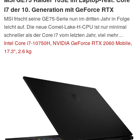
i7 der 10. Generation mit GeForce RTX
MSI frischt seine GE75-Serie nun im dritten Jahr in Folge
leicht auf. Die neue Comet-Lake-H-CPU ist nur minimal
schneller als der Core i7 vom letzten Jahr, viel mehr
passiert auch nicht.
Intel Core i7-10750H, NVIDIA GeForce RTX 2060 Mobile,
17.3", 2.6 kg