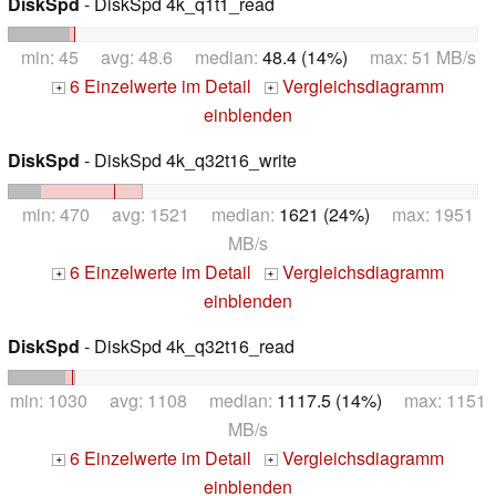
DiskSpd
- DiskSpd 4k_q1t1_read
min: 45 avg: 48.6 median:
48.4 (14%)
max: 51 MB/s
6 Einzelwerte im Detail
Vergleichsdiagramm
+
+
einblenden
DiskSpd
- DiskSpd 4k_q32t16_write
min: 470 avg: 1521 median:
1621 (24%)
max: 1951
MB/s
6 Einzelwerte im Detail
Vergleichsdiagramm
+
+
einblenden
DiskSpd
- DiskSpd 4k_q32t16_read
min: 1030 avg: 1108 median:
1117.5 (14%)
max: 1151
MB/s
6 Einzelwerte im Detail
Vergleichsdiagramm
+
+
einblenden