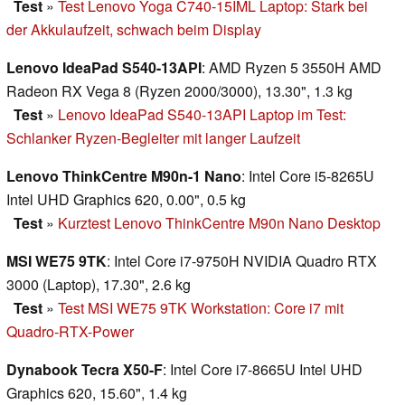
Test
»
Test Lenovo Yoga C740-15IML Laptop: Stark bei
der Akkulaufzeit, schwach beim Display
Lenovo IdeaPad S540-13API
: AMD Ryzen 5 3550H AMD
Radeon RX Vega 8 (Ryzen 2000/3000), 13.30", 1.3 kg
Test
»
Lenovo IdeaPad S540-13API Laptop im Test:
Schlanker Ryzen-Begleiter mit langer Laufzeit
Lenovo ThinkCentre M90n-1 Nano
: Intel Core i5-8265U
Intel UHD Graphics 620, 0.00", 0.5 kg
Test
»
Kurztest Lenovo ThinkCentre M90n Nano Desktop
MSI WE75 9TK
: Intel Core i7-9750H NVIDIA Quadro RTX
3000 (Laptop), 17.30", 2.6 kg
Test
»
Test MSI WE75 9TK Workstation: Core i7 mit
Quadro-RTX-Power
Dynabook Tecra X50-F
: Intel Core i7-8665U Intel UHD
Graphics 620, 15.60", 1.4 kg