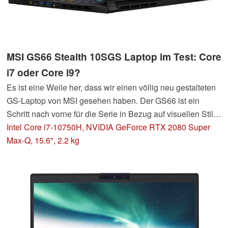
MSI GS66 Stealth 10SGS Laptop im Test: Core
i7 oder Core i9?
Es ist eine Weile her, dass wir einen völlig neu gestalteten
GS-Laptop von MSI gesehen haben. Der GS66 ist ein
Schritt nach vorne für die Serie in Bezug auf visuellen Stil
und Verarbeitungsqualität, während die neuen Prozessoren
Intel Core i7-10750H, NVIDIA GeForce RTX 2080 Super
als Upgrades bestenfalls ganz okay sind.
Max-Q, 15.6", 2.2 kg