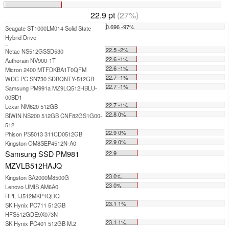
22.9 pt
(27%)
0.696 -97%
Seagate ST1000LM014 Solid State
Hybrid Drive
...
22.5 -2%
Netac NS512GSSD530
22.6 -1%
Authorain NV900-1T
22.6 -1%
Micron 2400 MTFDKBA1T0QFM
22.7 -1%
WDC PC SN730 SDBQNTY-512GB
22.7 -1%
Samsung PM991a MZ9LQ512HBLU-
00BD1
22.7 -1%
Lexar NM620 512GB
22.8 0%
BIWIN NS200 512GB CNF82GS1G00-
512
22.9 0%
Phison PS5013 311CD0512GB
22.9 0%
Kingston OM8SEP4512N-A0
Samsung SSD PM981
22.9
MZVLB512HAJQ
23 0%
Kingston SA2000M8500G
23 0%
Lenovo UMIS AM6A0
RPETJ512MKP1QDQ
23.1 1%
SK Hynix PC711 512GB
HFS512GDE9X073N
23.1 1%
SK Hynix PC401 512GB M.2