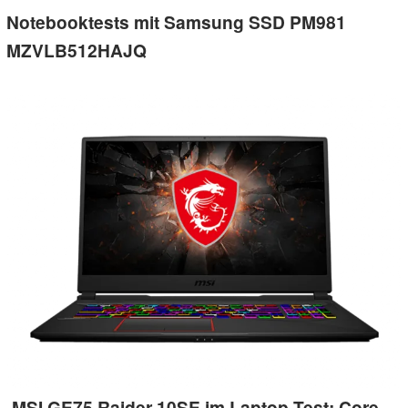
Notebooktests mit Samsung SSD PM981
MZVLB512HAJQ
MSI GE75 Raider 10SE im Laptop-Test: Core