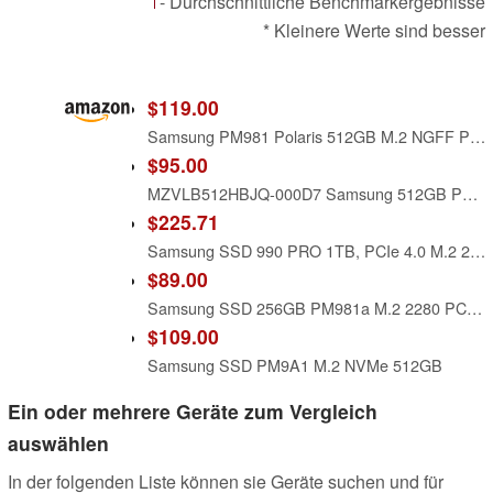
- Durchschnittliche Benchmarkergebnisse
* Kleinere Werte sind besser
$119.00
Samsung PM981 Polaris 512GB M.2 NGFF PCIe Gen3 x4, NVME Solid State Drive SSD, OEM (2280) MZVLB512HAJQ-00000
$95.00
MZVLB512HBJQ-000D7 Samsung 512GB PM981a SED Encryption M2 M.2 2280 PCIe SSD (New with Warranty), MZ-VLB512C 0WD87X WD87X, PM981 Phoenix Controller, Compatible with Dell HP Acer Asus Lenovo
$225.71
Samsung SSD 990 PRO 1TB, PCIe 4.0 M.2 2280, Up to 7,450 MB/s
$89.00
Samsung SSD 256GB PM981a M.2 2280 PCIe Gen3 x4 NVMe MZVLB256HBHQ SED Opal Solid State Drive
$109.00
Samsung SSD PM9A1 M.2 NVMe 512GB
Ein oder mehrere Geräte zum Vergleich
auswählen
In der folgenden Liste können sie Geräte suchen und für