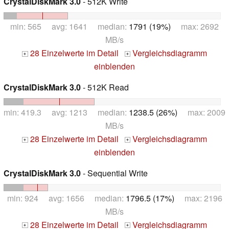
CrystalDiskMark 3.0
- 512K Write
min: 565 avg: 1641 median:
1791 (19%)
max: 2692
MB/s
28 Einzelwerte im Detail
Vergleichsdiagramm
+
+
einblenden
CrystalDiskMark 3.0
- 512K Read
min: 419.3 avg: 1213 median:
1238.5 (26%)
max: 2009
MB/s
28 Einzelwerte im Detail
Vergleichsdiagramm
+
+
einblenden
CrystalDiskMark 3.0
- Sequential Write
min: 924 avg: 1656 median:
1796.5 (17%)
max: 2196
MB/s
28 Einzelwerte im Detail
Vergleichsdiagramm
+
+