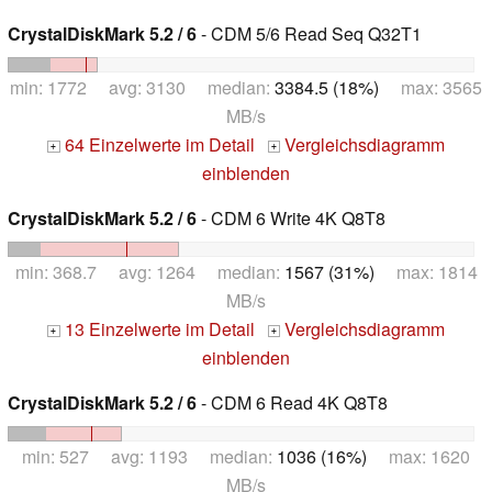
CrystalDiskMark 5.2 / 6
- CDM 5/6 Read Seq Q32T1
min: 1772 avg: 3130 median:
3384.5 (18%)
max: 3565
MB/s
64 Einzelwerte im Detail
Vergleichsdiagramm
+
+
einblenden
CrystalDiskMark 5.2 / 6
- CDM 6 Write 4K Q8T8
min: 368.7 avg: 1264 median:
1567 (31%)
max: 1814
MB/s
13 Einzelwerte im Detail
Vergleichsdiagramm
+
+
einblenden
CrystalDiskMark 5.2 / 6
- CDM 6 Read 4K Q8T8
min: 527 avg: 1193 median:
1036 (16%)
max: 1620
MB/s