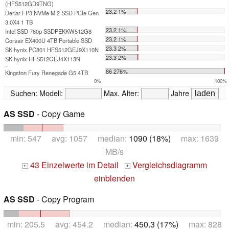
(HFS512GD9TNG)
23.2 1%
Derlar FP3 NVMe M.2 SSD PCIe Gen
3.0X4 1 TB
23.2 1%
Intel SSD 760p SSDPEKKW512G8
23.2 1%
Corsair EX400U 4TB Portable SSD
23.3 2%
SK hynix PC801 HFS512GEJ9X110N
23.3 2%
SK hynix HFS512GEJ4X113N
...
86 276%
Kingston Fury Renegade G5 4TB
0%
100%
Suchen:
Modell:
Max. Alter:
Jahre
AS SSD
- Copy Game
min: 547 avg: 1057 median:
1090 (18%)
max: 1639
MB/s
43 Einzelwerte im Detail
Vergleichsdiagramm
+
+
einblenden
AS SSD
- Copy Program
min: 205.5 avg: 454.2 median:
450.3 (17%)
max: 828