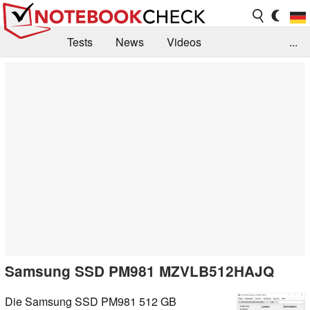
Tests
News
Videos
...
Benchmarks & Tech
Externe Tests
Kaufberatung
Deals
Suche
Jobs
Forum
Samsung SSD PM981 MZVLB512HAJQ
Die Samsung SSD PM981 512 GB