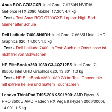
Asus ROG G703GXR
: Intel Core i7-9750H NVIDIA
GeForce RTX 2080 Mobile, 17.30", 4.7 kg
Test
»
Test Asus ROG G703GXR Laptop: High-End-
Gamer alter Schule
Dell Latitude 7400-8N6DH
: Intel Core i7-8665U Intel UHD
Graphics 620, 14.00", 1.5 kg
Test
»
Dell Latitude 7400 im Test: Auch die Oberklasse ist
nicht frei von Schwächen
HP EliteBook x360 1030 G3-4QZ12ES
: Intel Core i7-
8550U Intel UHD Graphics 620, 13.30", 1.3 kg
Test
»
HP EliteBook x360 1030 G3 im Test: Convertible
mit extrem hellem und mattem Touchscreen
Lenovo ThinkPad T495-20NKS01Y00
: AMD Ryzen 5
PRO 3500U AMD Radeon RX Vega 8 (Ryzen 2000/3000),
14.00", 1.5 kg