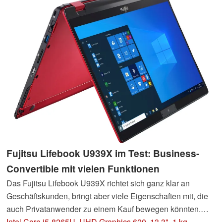
Fujitsu Lifebook U939X im Test: Business-
Convertible mit vielen Funktionen
Das Fujitsu Lifebook U939X richtet sich ganz klar an
Geschäftskunden, bringt aber viele Eigenschaften mit, die
auch Privatanwender zu einem Kauf bewegen könnten.
Welche das sind, klären wir in unserem Testbericht.
Intel Core i5-8265U, UHD Graphics 620, 13.3", 1 kg