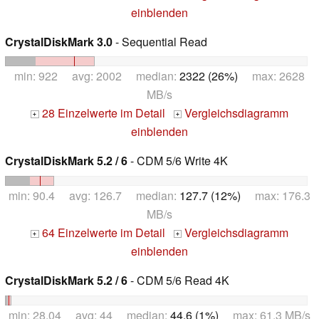
einblenden
CrystalDiskMark 3.0
- Sequential Read
min: 922 avg: 2002 median:
2322 (26%)
max: 2628
MB/s
28 Einzelwerte im Detail
Vergleichsdiagramm
+
+
einblenden
CrystalDiskMark 5.2 / 6
- CDM 5/6 Write 4K
min: 90.4 avg: 126.7 median:
127.7 (12%)
max: 176.3
MB/s
64 Einzelwerte im Detail
Vergleichsdiagramm
+
+
einblenden
CrystalDiskMark 5.2 / 6
- CDM 5/6 Read 4K
min: 28.04 avg: 44 median:
44.6 (1%)
max: 61.3 MB/s