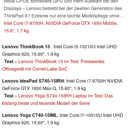
Neue CPUs, schnellere GPU und mehr Auswahl bei den
Displays – Lenovo betreibt bei der zweiten Generation des
ThinkPad X1 Extreme nur eine leichte Modellpflege ohne
Veränderungen am Gehäuse. Wir testen das Multimedia-
Intel Core i7-9750H, NVIDIA GeForce GTX 1650 Mobile,
Notebook mit dem matten 4K-Panel, welches allerdings
15.6", 1.7 kg
einen massiven Einfluss auf die Akkulaufzeit hat.
Update:
X1 Extreme doch mit der GTX 1650 Max-Q
Lenovo ThinkBook 15
: Intel Core i5-10210U Intel UHD
Graphics 620, 15.60", 1.9 kg
Test
»
Lenovo ThinkBook 15 im Test: Preiswertes
Officegerät mit Comet-Lake-SoC
Lenovo IdeaPad S740-15IRH
: Intel Core i7-9750H NVIDIA
GeForce GTX 1650 Max-Q, 15.60", 1.9 kg
Test
»
Lenovo Yoga S740-15IRH Laptop im Test: Das
bislang beste und teuerste Modell der Serie
Lenovo Yoga C740-15IML
: Intel Core i7-10510U Intel UHD
Graphics 620, 15.60", 1.9 kg