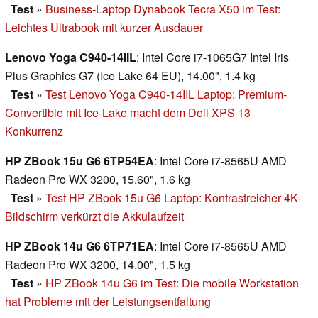
Test
»
Business-Laptop Dynabook Tecra X50 im Test:
Leichtes Ultrabook mit kurzer Ausdauer
Lenovo Yoga C940-14IIL
: Intel Core i7-1065G7 Intel Iris
Plus Graphics G7 (Ice Lake 64 EU), 14.00", 1.4 kg
Test
»
Test Lenovo Yoga C940-14IIL Laptop: Premium-
Convertible mit Ice-Lake macht dem Dell XPS 13
Konkurrenz
HP ZBook 15u G6 6TP54EA
: Intel Core i7-8565U AMD
Radeon Pro WX 3200, 15.60", 1.6 kg
Test
»
Test HP ZBook 15u G6 Laptop: Kontrastreicher 4K-
Bildschirm verkürzt die Akkulaufzeit
HP ZBook 14u G6 6TP71EA
: Intel Core i7-8565U AMD
Radeon Pro WX 3200, 14.00", 1.5 kg
Test
»
HP ZBook 14u G6 im Test: Die mobile Workstation
hat Probleme mit der Leistungsentfaltung