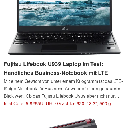
Fujitsu Lifebook U939 Laptop im Test:
Handliches Business-Notebook mit LTE
Mit einem Gewicht von unter einem Kilogramm ist das LTE-
fähige Notebook für Business-Anwender einen genaueren
Blick wert. Ob das Fujitsu Lifebook U939 aber nicht nur
leicht ist, sondern auch etwas zu leisten vermag, klären wir
Intel Core i5-8265U, UHD Graphics 620, 13.3", 900 g
in unserem Testbericht.