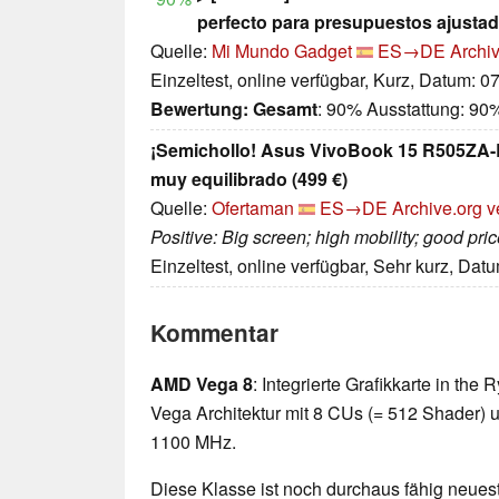
perfecto para presupuestos ajusta
Quelle:
Mi Mundo Gadget
ES→DE
Archiv
Einzeltest, online verfügbar, Kurz, Datum: 0
Bewertung:
Gesamt
: 90% Ausstattung: 90
¡Semichollo! Asus VivoBook 15 R505ZA-BR
muy equilibrado (499 €)
Quelle:
Ofertaman
ES→DE
Archive.org v
Positive: Big screen; high mobility; good pric
Einzeltest, online verfügbar, Sehr kurz, Dat
Kommentar
AMD Vega 8
: Integrierte Grafikkarte in th
Vega Architektur mit 8 CUs (= 512 Shader) u
1100 MHz.
Diese Klasse ist noch durchaus fähig neueste