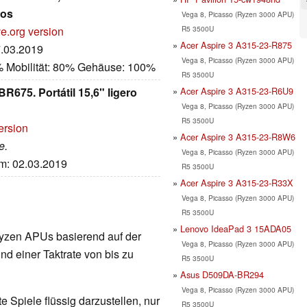
dos
Vega 8, Picasso (Ryzen 3000 APU)
R5 3500U
e.org version
Acer Aspire 3 A315-23-R875
7.03.2019
Vega 8, Picasso (Ryzen 3000 APU)
% Mobilität: 80% Gehäuse: 100%
R5 3500U
Acer Aspire 3 A315-23-R6U9
675. Portátil 15,6" ligero
Vega 8, Picasso (Ryzen 3000 APU)
R5 3500U
ersion
Acer Aspire 3 A315-23-R8W6
e.
Vega 8, Picasso (Ryzen 3000 APU)
um: 02.03.2019
R5 3500U
Acer Aspire 3 A315-23-R33X
Vega 8, Picasso (Ryzen 3000 APU)
R5 3500U
Lenovo IdeaPad 3 15ADA05
e Ryzen APUs basierend auf der
Vega 8, Picasso (Ryzen 3000 APU)
nd einer Taktrate von bis zu
R5 3500U
Asus D509DA-BR294
Vega 8, Picasso (Ryzen 3000 APU)
 Spiele flüssig darzustellen, nur
R5 3500U