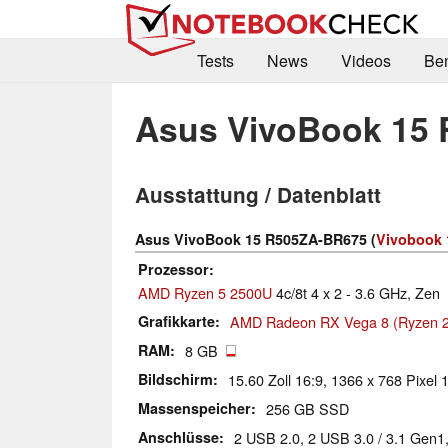
Tests
News
Videos
Be
Asus VivoBook 15
Ausstattung / Datenblatt
Asus VivoBook 15 R505ZA-BR675 (
Vivobook 
Prozessor
AMD Ryzen 5 2500U
4c/8t 4 x 2 - 3.6 GHz, Zen
Grafikkarte
AMD Radeon RX Vega 8 (Ryzen 2
RAM
8 GB
Bildschirm
15.60 Zoll 16:9, 1366 x 768 Pixel 
Massenspeicher
256 GB SSD
Anschlüsse
2 USB 2.0, 2 USB 3.0 / 3.1 Gen1