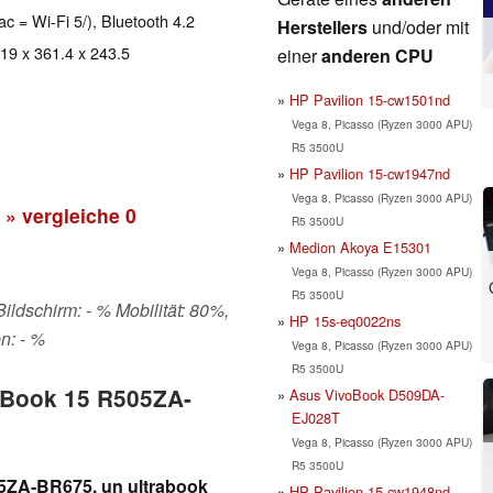
ac = Wi-Fi 5/), Bluetooth 4.2
Herstellers
und/oder mit
 19 x 361.4 x 243.5
einer
anderen CPU
HP Pavilion 15-cw1501nd
Vega 8, Picasso (Ryzen 3000 APU)
R5 3500U
HP Pavilion 15-cw1947nd
Vega 8, Picasso (Ryzen 3000 APU)
» vergleiche
0
R5 3500U
Medion Akoya E15301
Vega 8, Picasso (Ryzen 3000 APU)
R5 3500U
Bildschirm: - % Mobilität: 80%,
HP 15s-eq0022ns
n: - %
Vega 8, Picasso (Ryzen 3000 APU)
R5 3500U
voBook 15 R505ZA-
Asus VivoBook D509DA-
EJ028T
Vega 8, Picasso (Ryzen 3000 APU)
R5 3500U
5ZA-BR675, un ultrabook
HP Pavilion 15-cw1948nd