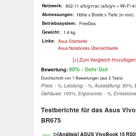
Netzwerk
802.11 a/b/g/n/ac (a/b/g/n = Wi-Fi 4/
Abmessungen
Höhe x Breite x Tiefe (in mm):
Betriebssystem
FreeDos
Gewicht
1.6 kg
Links
Asus Startseite
Asus Notebooks Übersichtseite
[+] Zum Vergleich hinzufügen
90%
- Sehr Gut
Bewertung:
Durchschnitt von
1
Bewertungen (aus
2
Tests)
Preis: - %, Leistung: - %, Ausstattung: 90%, 
Gehäuse: 100%, Ergonomie: - %, Emissione
Testberichte für das Asus Vi
BR675
▷[Análisis] ASUS VivoBook 15 R50
90%