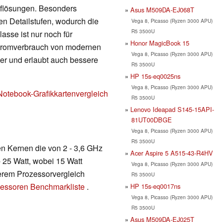
Auflösungen. Besonders
Asus M509DA-EJ068T
en Detailstufen, wodurch die
Vega 8, Picasso (Ryzen 3000 APU)
R5 3500U
lasse ist nur noch für
Honor MagicBook 15
Stromverbrauch von modernen
Vega 8, Picasso (Ryzen 3000 APU)
nger und erlaubt auch bessere
R5 3500U
HP 15s-eq0025ns
Vega 8, Picasso (Ryzen 3000 APU)
Notebook-Grafikkartenvergleich
R5 3500U
Lenovo Ideapad S145-15API-
81UT00DBGE
Vega 8, Picasso (Ryzen 3000 APU)
R5 3500U
en Kernen die von 2 - 3,6 GHz
Acer Aspire 5 A515-43-R4HV
- 25 Watt, wobei 15 Watt
Vega 8, Picasso (Ryzen 3000 APU)
serem Prozessorvergleich
R5 3500U
essoren Benchmarkliste
.
HP 15s-eq0017ns
Vega 8, Picasso (Ryzen 3000 APU)
R5 3500U
Asus M509DA-EJ025T