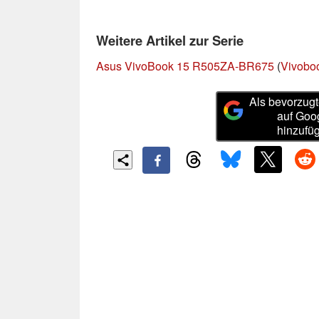
Weitere Artikel zur Serie
Asus VivoBook 15 R505ZA-BR675
(
Vivobo
Als bevorzugt
auf Goo
hinzufü