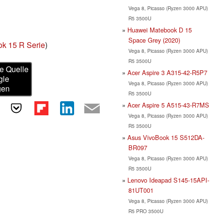
Vega 8, Picasso (Ryzen 3000 APU)
R5 3500U
Huawei Matebook D 15
Space Grey (2020)
ok 15 R Serie
)
Vega 8, Picasso (Ryzen 3000 APU)
R5 3500U
e Quelle
Acer Aspire 3 A315-42-R5P7
gle
Vega 8, Picasso (Ryzen 3000 APU)
gen
R5 3500U
Acer Aspire 5 A515-43-R7MS
Vega 8, Picasso (Ryzen 3000 APU)
R5 3500U
Asus VivoBook 15 S512DA-
BR097
Vega 8, Picasso (Ryzen 3000 APU)
R5 3500U
Lenovo Ideapad S145-15API-
81UT001
Vega 8, Picasso (Ryzen 3000 APU)
R5 PRO 3500U