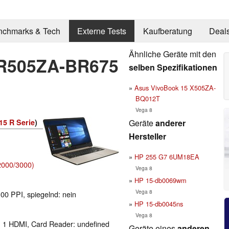
nchmarks & Tech
Externe Tests
Kaufberatung
Deal
Ähnliche Geräte mit den
 R505ZA-BR675
selben Spezifikationen
Asus VivoBook 15 X505ZA-
BQ012T
Vega 8
Geräte
anderer
15 R Serie
)
Hersteller
HP 255 G7 6UM18EA
000/3000)
Vega 8
HP 15-db0069wm
Vega 8
100 PPI, spiegelnd: nein
HP 15-db0045ns
Vega 8
, 1 HDMI, Card Reader: undefined
Geräte eines
anderen