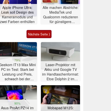
Apple iPhone Ultra:
Alle machen Abstriche:
Leak soll Design des
MediaTek und
Kameramoduls und
Qualcomm reduzieren
zwei Farben enthüllen
für günstigere
Flaggschiffe heimlich
die Zahl der GPU-
Nächste Seite ⟩
Kerne
79%
Geekom IT13 Max Mini
Laser-Projektor mit
PC im Test: Stark bei
Akku und Google TV
Leistung und Preis,
im Handtaschenformat:
schwach bei der
Etoe Dolphin 2 im
Kühlung
Praxis-Test
90%
Asus ProArt PZ14 im
Mobapad M12S: