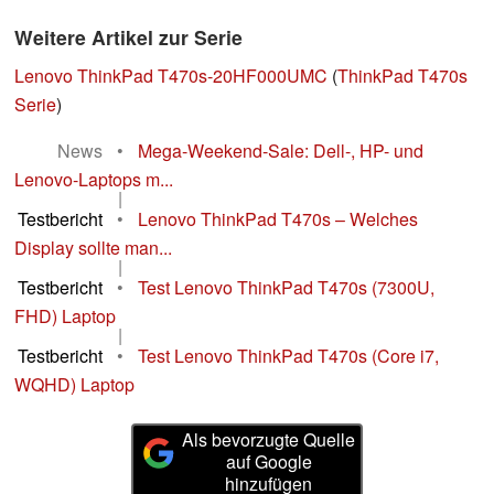
Weitere Artikel zur Serie
Lenovo ThinkPad T470s-20HF000UMC
(
ThinkPad T470s
Serie
)
News
•
Mega-Weekend-Sale: Dell-, HP- und
Lenovo-Laptops m...
|
Testbericht
•
Lenovo ThinkPad T470s – Welches
Display sollte man...
|
Testbericht
•
Test Lenovo ThinkPad T470s (7300U,
FHD) Laptop
|
Testbericht
•
Test Lenovo ThinkPad T470s (Core i7,
WQHD) Laptop
Als bevorzugte Quelle
auf Google
hinzufügen