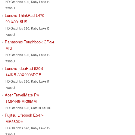
HD Graphics 620, Kaby Lake i5-
7200U
Lenovo ThinkPad L470-
20J40015US
HD Graphics 620, Kaby Lake i5-
7300U
Panasonic Toughbook CF-54
Mid
HD Graphics 620, Kaby Lake i5-
7300U
Lenovo IdeaPad 520S-
14IKB-80X2006DGE
HD Graphics 620, Kaby Lake i7-
7500U
Acer TravelMate P4
TMP449-M-39MM
HD Graphics 620, Core i3 6100U
Fujitsu Lifebook E547-
MP580DE
HD Graphics 620, Kaby Lake i5-
7200U