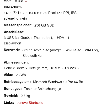
RAM
8 GB
Bildschirm
14.00 Zoll 16:9, 1920 x 1080 Pixel 157 PPI, IPS,
spiegelnd: nein
Massenspeicher
256 GB SSD
Anschlüsse
3 USB 3.1 Gen2, 1 Thunderbolt, 1 HDMI, 1
DisplayPort
Netzwerk
802.11 a/b/g/n/ac (a/b/g/n = Wi-Fi 4/ac = Wi-Fi 5/),
Bluetooth 4.1
Abmessungen
Höhe x Breite x Tiefe (in mm): 16.9 x 331 x 226.8
Akku
26 Wh
Betriebssystem
Microsoft Windows 10 Pro 64 Bit
Sonstiges
Tastatur-Beleuchtung: ja
Gewicht
2.3 kg
Links
Lenovo Startseite