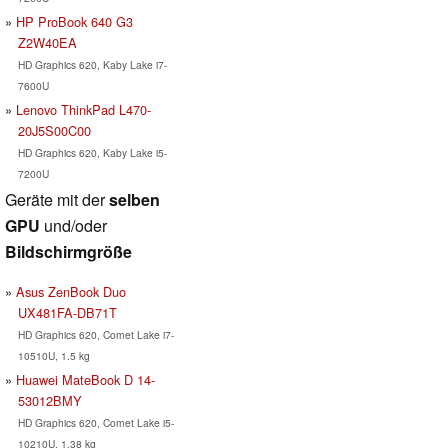
HP ProBook 640 G3
Z2W40EA
HD Graphics 620, Kaby Lake i7-
7600U
Lenovo ThinkPad L470-
20J5S00C00
HD Graphics 620, Kaby Lake i5-
7200U
Geräte mit der
selben
GPU
und/oder
Bildschirmgröße
Asus ZenBook Duo
UX481FA-DB71T
HD Graphics 620, Comet Lake i7-
10510U, 1.5 kg
Huawei MateBook D 14-
53012BMY
HD Graphics 620, Comet Lake i5-
10210U, 1.38 kg