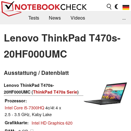
Tests
News
Videos
...
Benchmarks & Tech
Externe Tests
Lenovo ThinkPad T470s-
Kaufberatung
Deals
Suche
Jobs
20HF000UMC
Forum
Ausstattung / Datenblatt
Lenovo ThinkPad T470s-
20HF000UMC (
ThinkPad T470s Serie
)
Prozessor
Intel Core i5-7300HQ
4c/4t 4 x
2.5 - 3.5 GHz, Kaby Lake
Grafikkarte
Intel HD Graphics 620