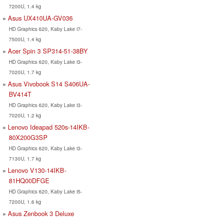
7200U, 1.4 kg
Asus UX410UA-GV036
HD Graphics 620, Kaby Lake i7-
7500U, 1.4 kg
Acer Spin 3 SP314-51-38BY
HD Graphics 620, Kaby Lake i3-
7020U, 1.7 kg
Asus Vivobook S14 S406UA-
BV414T
HD Graphics 620, Kaby Lake i3-
7020U, 1.2 kg
Lenovo Ideapad 520s-14IKB-
80X200G3SP
HD Graphics 620, Kaby Lake i3-
7130U, 1.7 kg
Lenovo V130-14IKB-
81HQ00DFGE
HD Graphics 620, Kaby Lake i5-
7200U, 1.6 kg
Asus Zenbook 3 Deluxe