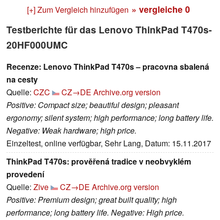
» vergleiche
0
[+] Zum Vergleich hinzufügen
Testberichte für das Lenovo ThinkPad T470s-
20HF000UMC
Recenze: Lenovo ThinkPad T470s – pracovna sbalená
na cesty
Quelle:
CZC
CZ→DE
Archive.org version
Positive: Compact size; beautiful design; pleasant
ergonomy; silent system; high performance; long battery life.
Negative: Weak hardware; high price.
Einzeltest, online verfügbar, Sehr Lang, Datum: 15.11.2017
ThinkPad T470s: prověřená tradice v neobvyklém
provedení
Quelle:
Zive
CZ→DE
Archive.org version
Positive: Premium design; great built quality; high
performance; long battery life. Negative: High price.